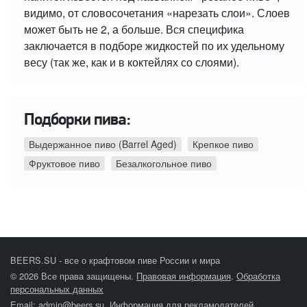
видимо, от словосочетания «нарезать слои». Слоев
может быть не 2, а больше. Вся специфика
заключается в подборе жидкостей по их удельному
весу (так же, как и в коктейлях со слоями).
Подборки пива:
Выдержанное пиво (Barrel Aged)
Крепкое пиво
Фруктовое пиво
Безалкогольное пиво
BEERS.SU - все о крафтовом пиве России и мира
© 2026 Все права защищены.
Правовая информация
.
Обработка
персональных данных
Email:
admin@beers.su
.
Информация для рекламодателей