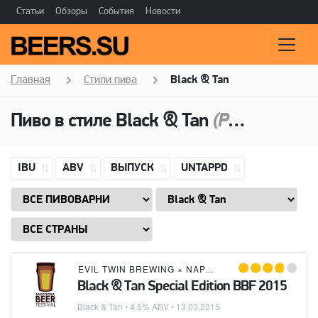
Статьи
Обзоры
События
Новости
Главная
Стили пива
Black & Tan
Пиво в стиле
Black & Tan
(Резаное пиво)
IBU
ABV
ВЫПУСК
UNTAPPD
EVIL TWIN BREWING
×
NAPARBIER
Black & Tan Special Edition BBF 2015
Black & Tan
• 4.5% ABV •
13.03.2015