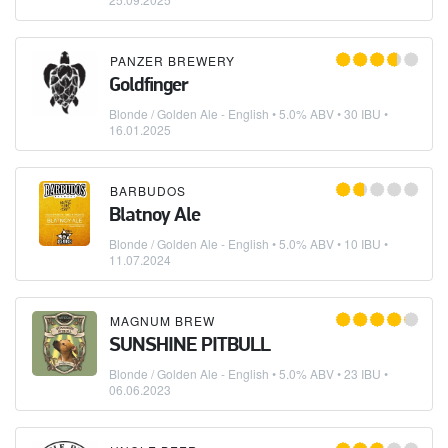
PANZER BREWERY
Goldfinger
Blonde / Golden Ale - English
• 5.0% ABV • 30 IBU •
16.01.2025
BARBUDOS
Blatnoy Ale
Blonde / Golden Ale - English
• 5.0% ABV • 10 IBU •
11.07.2024
MAGNUM BREW
SUNSHINE PITBULL
Blonde / Golden Ale - English
• 5.0% ABV • 23 IBU •
06.06.2023