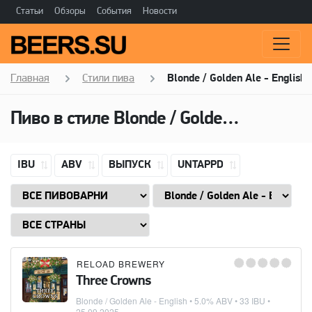
Статьи
Обзоры
События
Новости
Главная
Стили пива
Blonde / Golden Ale - English
Пиво в стиле Blonde / Golden Ale - English, Алкоголь: 5,0 ABV
IBU
ABV
ВЫПУСК
UNTAPPD
RELOAD BREWERY
Three Crowns
Blonde / Golden Ale - English
• 5.0% ABV • 33 IBU •
25.09.2025