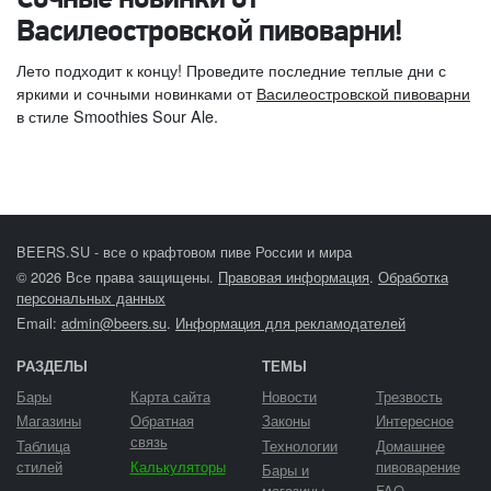
Сочные новинки от
Василеостровской пивоварни!
Лето подходит к концу! Проведите последние теплые дни с
яркими и сочными новинками от
Василеостровской пивоварни
в стиле Smoothies Sour Ale.
BEERS.SU - все о крафтовом пиве России и мира
© 2026 Все права защищены.
Правовая информация
.
Обработка
персональных данных
Email:
admin@beers.su
.
Информация для рекламодателей
РАЗДЕЛЫ
ТЕМЫ
Бары
Карта сайта
Новости
Трезвость
Магазины
Обратная
Законы
Интересное
связь
Таблица
Технологии
Домашнее
стилей
Калькуляторы
пивоварение
Бары и
магазины
FAQ