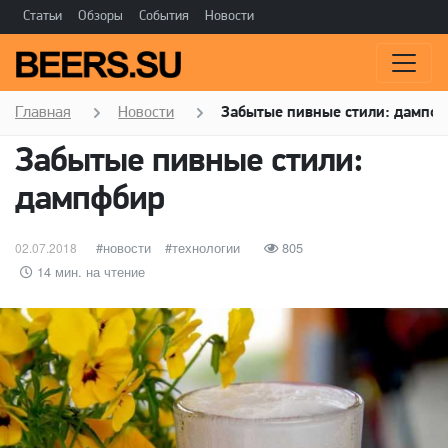
Статьи
Обзоры
События
Новости
Главная
Новости
Забытые пивные стили: дампф
Забытые пивные стили:
дампфбир
Опубликовано
категории
новости
Метки
технологии
805
02.07.2018
14 мин. на чтение