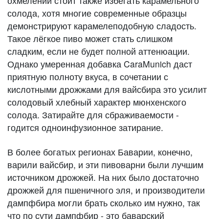
охмелении стоит также избегать карамельного
солода, хотя многие современные образцы
демонстрируют карамелеподобную сладость.
Такое лёгкое пиво может стать слишком
сладким, если не будет полной аттенюации.
Однако умеренная добавка CaraMunich даст
приятную полноту вкуса, в сочетании с
кислотными дрожжами для вайсбира это усилит
солодовый хлебный характер мюнхенского
солода. Затирайте для сбраживаемости -
годится одноинфузионное затирание.
В более богатых регионах Баварии, конечно,
варили вайсбир, и эти пивоварни были лучшим
источником дрожжей. На них было достаточно
дрожжей для пшеничного эля, и производители
дампфбира могли брать сколько им нужно, так
что по сути дампфбир - это баварский