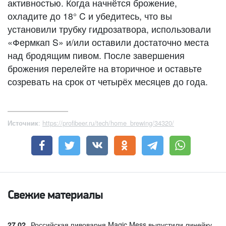
активностью. Когда начнётся брожение,
охладите до 18° C и убедитесь, что вы
установили трубку гидрозатвора, использовали
«Фермкап S» и/или оставили достаточно места
над бродящим пивом. После завершения
брожения перелейте на вторичное и оставьте
созревать на срок от четырёх месяцев до года.
:
https://profibeer.ru/tech/home_brewing/34320/
Источник
Свежие материалы
Российская пивоварня Magic Mess выпустили линейку
27.02