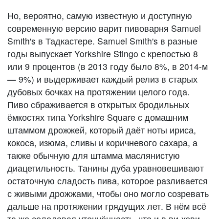
Но, вероятно, самую известную и доступную
современную версию варит пивоварня Samuel
Smith's в Тадкастере. Samuel Smith's в разные
годы выпускает Yorkshire Stingo с крепостью 8
или 9 процентов (в 2013 году было 8%, в 2014-м
— 9%) и выдерживает каждый релиз в старых
дубовых бочках на протяжении целого года.
Пиво сбраживается в открытых бродильных
ёмкостях типа Yorkshire Square с домашним
штаммом дрожжей, который даёт ноты ириса,
кокоса, изюма, сливы и коричневого сахара, а
также обычную для штамма маслянистую
диацетильность. Танины дуба уравновешивают
остаточную сладость пива, которое разливается
с живыми дрожжами, чтобы оно могло созревать
дальше на протяжении грядущих лет. В нём всё
та же солодовая утончённость, что и в ви-хэви,