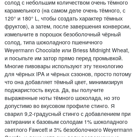
солод с небольшим количеством очень тёмного
карамельного (на самом деле очень тёмного, с
120° и 180° L, чтобы создать характер тёмных
фруктов), а затем, после завершения конверсии,
измельчите в порошок безоболочный чёрный
солод, типа шоколадного пшеничного
Weyermann Chocolate или Briess Midnight Wheat,
и посыпьте им затор прямо перед промывкой.
Многие пивовары используют эту технологию
для чёрных IPA и чёрных сэзонов, просто потому
что она добавляет тёмный цвет, минимизируя
поджаристость вкуса. Да, вы получите
выраженные ноты тёмного шоколада, но это
допустимо во вкусовом профиле стинго. Я
сварил 9,2-градусный стинго с добавлением при
затирании к базовым солодам 1% шоколадного
светлого Fawcett и 3% безоболочного Weyermann