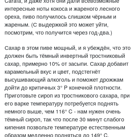
Carafa, и даже хотя они дали всевозможные
интересные ноты кокоса и жареного лесного
ореха, пиво получилось слишком чёрным и
жареным. (С выдержкой это может уйти,
посмотрим, что получится через год-два.)
Сахар в этом пиве мощный, и я убеждён, что это
должен быть тёмный инвертный тростниковый
сахар, примерно 10% от засыпи. Сахар добавит
карамельный вкус и цвет, подстегнёт
высушивающий алкоголь и поможет дрожжам
дойти до критичных 3° P конечной плотности.
Приготовьте сироп из тростникового сахара, при
его варке температуру потребуется поднять
немного выше, чем 116° C - нам нужен очень
тёмный сироп, так что после 30 минут слабого
кипения позвольте температуре естественным
образом медленно подняться до 149° C.