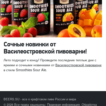
Сочные новинки от
Василеостровской пивоварни!
Лето подходит к концу! Проведите последние теплые дни с
яркими и сочными новинками от
Василеостровской пивоварни
в стиле Smoothies Sour Ale.
BEERS.SU - все о крафтовом пиве России и мира
© 2026 Все права защищены.
Правовая информация
.
Обработка