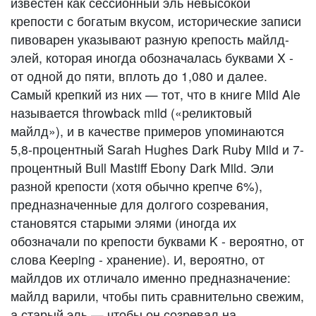
известен как сессионный эль невысокой
крепости с богатым вкусом, исторические записи
пивоварен указывают разную крепость майлд-
элей, которая иногда обозначалась буквами X -
от одной до пяти, вплоть до 1,080 и далее.
Самый крепкий из них — тот, что в книге Mild Ale
называется throwback mild («реликтовый
майлд»), и в качестве примеров упоминаются
5,8-процентный Sarah Hughes Dark Ruby Mild и 7-
процентный Bull Mastiff Ebony Dark Mild. Эли
разной крепости (хотя обычно крепче 6%),
предназначенные для долгого созревания,
становятся старыми элями (иногда их
обозначали по крепости буквами K - вероятно, от
слова Keeping - хранение). И, вероятно, от
майлдов их отличало именно предназначение:
майлд варили, чтобы пить сравнительно свежим,
а старый эль — чтобы он созревал на