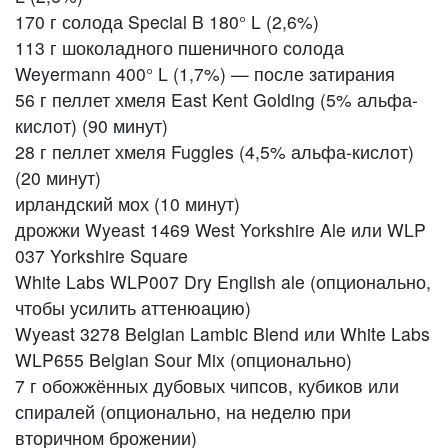
170 г солода Special B 180° L (2,6%)
113 г шоколадного пшеничного солода
Weyermann 400° L (1,7%) — после затирания
56 г пеллет хмеля
East Kent Golding (5%
альфа-
кислот) (90 минут)
28 г пеллет хмеля Fuggles (4,5% альфа-кислот)
(20 минут)
ирландский мох (10 минут)
дрожжи
Wyeast 1469 West Yorkshire Ale
или
WLP
037 Yorkshire Square
White Labs WLP007 Dry English ale (
опционально,
чтобы усилить аттенюацию)
Wyeast 3278 Belgian Lambiс
Blend
или White Labs
WLP655 Belgian Sour Mix (опционально)
7 г обожжённых дубовых чипсов, кубиков или
спиралей (опционально, на неделю при
вторичном брожении)