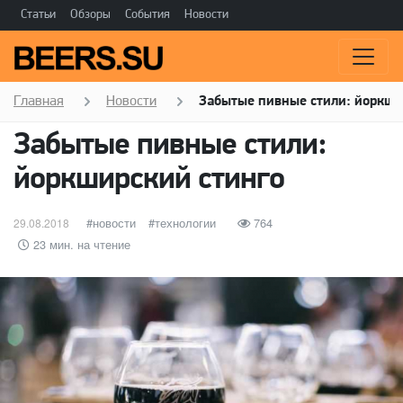
Статьи
Обзоры
События
Новости
Главная
Новости
Забытые пивные стили: йоркши
Забытые пивные стили:
йоркширский стинго
Опубликовано
категории
новости
Метки
технологии
764
29.08.2018
23 мин. на чтение