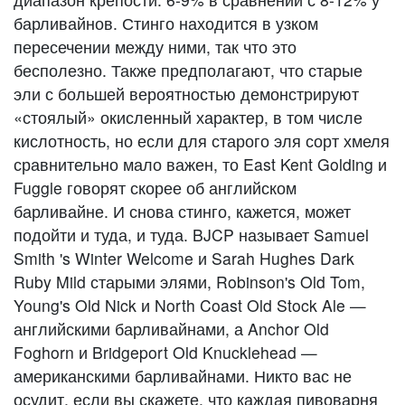
барливайнов. Стинго находится в узком
пересечении между ними, так что это
бесполезно. Также предполагают, что старые
эли с большей вероятностью демонстрируют
«стоялый» окисленный характер, в том числе
кислотность, но если для старого эля сорт хмеля
сравнительно мало важен, то East Kent Golding и
Fuggle говорят скорее об английском
барливайне. И снова стинго, кажется, может
подойти и туда, и туда. BJCP называет Samuel
Smith 's Winter Welcome и Sarah Hughes Dark
Ruby Mild старыми элями, Robinson's Old Tom,
Young's Old Nick и North Coast Old Stock Ale —
английскими барливайнами, а Anchor Old
Foghorn и Bridgeport Old Knucklehead —
американскими барливайнами. Никто вас не
осудит, если вы скажете, что каждая пивоварня