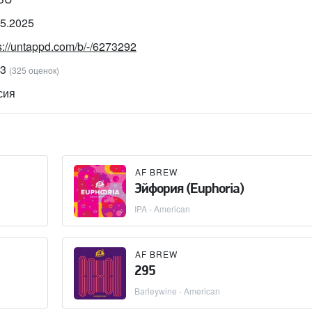
05.2025
s://untappd.com/b/-/6273292
03
(325 оценок)
сия
AF BREW
Эйфория (Euphoria)
IPA - American
AF BREW
295
Barleywine - American