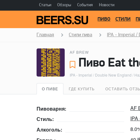
Статьи
Обзоры
События
Новости
ПИВО
СТИЛИ
П
Главная
Стили пива
IPA - Imperial 
AF BREW
IPA - Imperial / Double New England / Ha
О ПИВЕ
ГДЕ КУПИТЬ
ОСТАВИТЬ ОТЗ
AF 
Пивоварня:
IPA 
Стиль:
8.0
Алкоголь:
40 