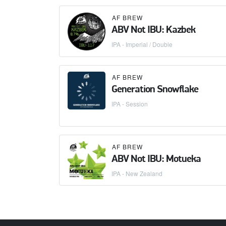
AF BREW
ABV Not IBU: Kazbek
IPA - Imperial / Double
AF BREW
Generation Snowflake
IPA - Session
AF BREW
ABV Not IBU: Motueka
IPA - New Zealand