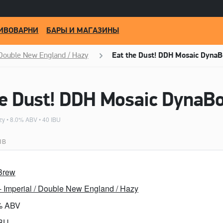
ИВОВАРНИ
БАРЫ И МАГАЗИНЫ
/ Double New England / Hazy
Eat the Dust! DDH Mosaic DynaB
zy
• 8.0% ABV • 40 IBU
ЫВ
Brew
- Imperial / Double New England / Hazy
% ABV
IBU