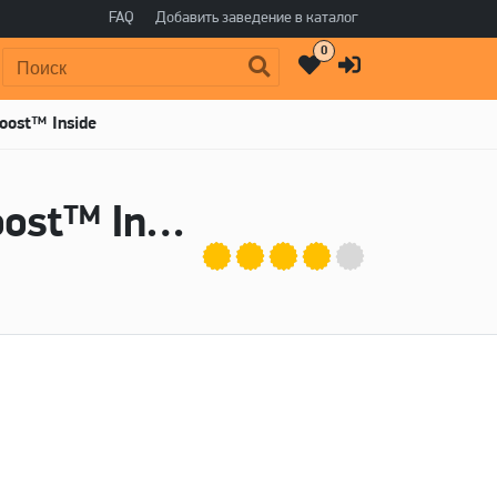
FAQ
Добавить заведение в каталог
0
Поиск:
oost™ Inside
Пиво Eat the Dust! DDH Mosaic DynaBoost™ Inside - AF Brew