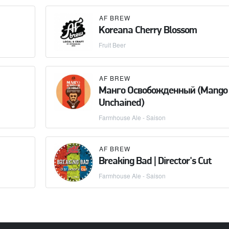
AF BREW
Koreana Cherry Blossom
Fruit Beer
AF BREW
Манго Освобожденный (Mango
Unchained)
Farmhouse Ale - Saison
AF BREW
Breaking Bad | Director's Cut
Farmhouse Ale - Saison