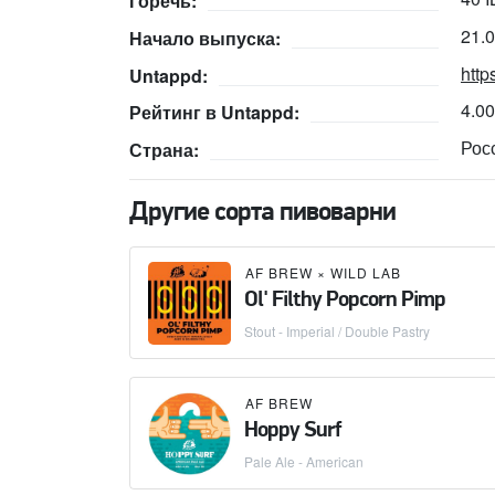
Горечь:
21.
Начало выпуска:
http
Untappd:
4.0
Рейтинг в Untappd:
Рос
Страна:
Другие сорта пивоварни
AF BREW
×
WILD LAB
Ol' Filthy Popcorn Pimp
Stout - Imperial / Double Pastry
AF BREW
Hoppy Surf
Pale Ale - American