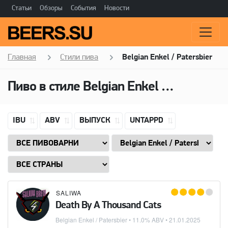
Статьи
Обзоры
События
Новости
Главная
Стили пива
Belgian Enkel / Patersbier
Пиво в стиле
Belgian Enkel / Patersbier
IBU
ABV
ВЫПУСК
UNTAPPD
SALIWA
Death By A Thousand Cats
Belgian Enkel / Patersbier
• 11.0% ABV •
21.01.2025