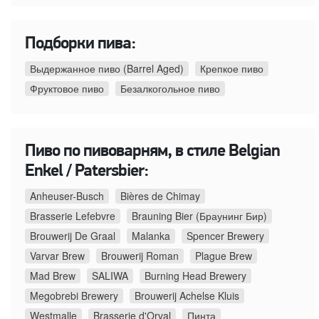
Подборки пива:
Выдержанное пиво (Barrel Aged)
Крепкое пиво
Фруктовое пиво
Безалкогольное пиво
Пиво по пивоварням, в стиле Belgian
Enkel / Patersbier:
Anheuser-Busch
Bières de Chimay
Brasserie Lefebvre
Brauning Bier (Браунинг Бир)
Brouwerij De Graal
Malanka
Spencer Brewery
Varvar Brew
Brouwerij Roman
Plague Brew
Mad Brew
SALIWA
Burning Head Brewery
Megobrebi Brewery
Brouwerij Achelse Kluis
Westmalle
Brasserie d'Orval
Пинта