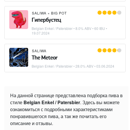
SALIWA
×
BIG POT
Гипербустец
Belgian Enkel / Patersbier
• 8.0% ABV • 60 IBU •
19.07.2024
SALIWA
The Meteor
Belgian Enkel / Patersbier
• 28.0% ABV •
03.06.2024
На данной странице представлена подборка пива в
стиле
Belgian Enkel / Patersbier
. Здесь вы можете
ознакомиться с подробными характеристиками
понравившегося пива, а так же почитать его
описание и отзывы.