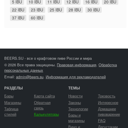
5 IBU
10 IBU
11 IBU
12 IBU
16 IBU
20 IBU
22 IBU
23 IBU
25 IBU
28 IBU
30 IBU
37 IBU
60 IBU
BEERS.SU - все о крафтовом пиве России и мира
© 2026 Все права защищены.
Правовая информация
.
Обработка
персональных данных
Email:
admin@beers.su
.
Информация для рекламодателей
РАЗДЕЛЫ
ТЕМЫ
Бары
Карта сайта
Новости
Трезвость
Магазины
Обратная
Законы
Интересное
связь
Таблица
Технологии
Домашнее
стилей
Калькуляторы
пивоварение
Бары и
магазины
FAQ
Вино и
Дегустации