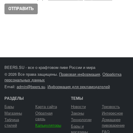
BEERS.SU - все о крафтовом пиве России и мира
© 2026 Все права защищены.
Правовая информация
.
Обработка
персональных данных
Email:
admin@beers.su
.
Информация для рекламодателей
РАЗДЕЛЫ
ТЕМЫ
Бары
Карта сайта
Новости
Трезвость
Магазины
Обратная
Законы
Интересное
связь
Таблица
Технологии
Домашнее
стилей
Калькуляторы
пивоварение
Бары и
магазины
FAQ