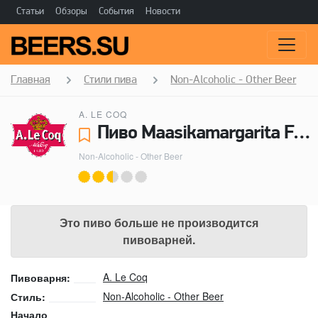
Статьи
Обзоры
События
Новости
Главная
Стили пива
Non-Alcoholic - Other Beer
A. LE COQ
Пиво Maasikamargarita Fassbrause - A. Le Coq
Non-Alcoholic - Other Beer
Это пиво больше не производится
пивоварней.
A. Le Coq
Пивоварня:
Non-Alcoholic - Other Beer
Стиль:
Начало