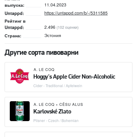
11.04.2023
выпуска:
https://untappd.com/b/-/5311585
Untappd:
Рейтинг в
2.496
Untappd:
(102 оценки)
Эстония
Страна:
Другие сорта пивоварни
A. LE COQ
Hoggy's Apple Cider Non-Alcoholic
Cider - Traditional / Apfelwein
A. LE COQ
×
CĒSU ALUS
Karlovské Zlato
Pilsner - Czech / Bohemian