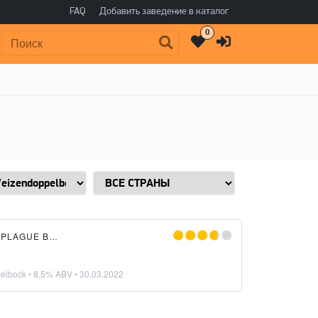
FAQ
Добавить заведение в каталог
0
Поиск:
×
PLAGUE BREW
elbock
• 8.5% ABV •
30.03.2022