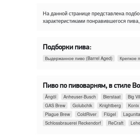
На данной странице представлена подбо
характеристиками понравившегося пива, 
Подборки пива:
Выдержанное пиво (Barrel Aged)
Крепкое 
Пиво по пивоварням, в стиле Bo
Ängöl
Anheuser-Busch
Bierstaat
Big Vi
GAS Brew
Golubchik
Knightberg
Konix
Plague Brew
ColdRiver
Flügel
Lagunit
Schlossbrauerei Reckendorf
ReCraft
Lehe