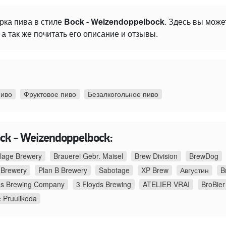
рка пива в стиле
Bock - Weizendoppelbock
. Здесь вы мож
а так же почитать его описание и отзывы.
пиво
Фруктовое пиво
Безалкогольное пиво
ck - Weizendoppelbock:
llage Brewery
Brauerei Gebr. Maisel
Brew Division
BrewDog
 Brewery
Plan B Brewery
Sabotage
XP Brew
Августин
B
as Brewing Company
3 Floyds Brewing
ATELIER VRAI
BroBier
 Pruulikoda