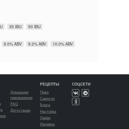
BU
35 IBU
50 IBU
9.0% ABV
9.2% ABV
10.0% ABV
РЕЦЕПТЫ
СОЦСЕТИ
Домашнее
Пиво
пивоварение
Самогон
ь
FAQ
Брага
ть
Дегустации
Настойка
ное
Ликёр
Наливка