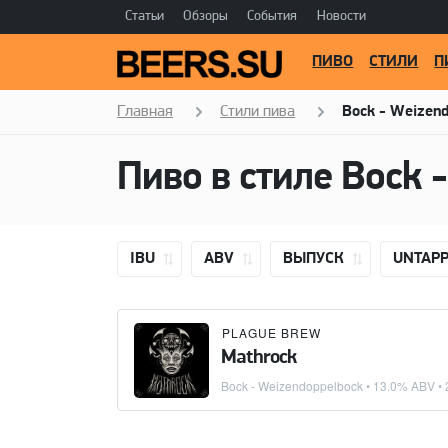
Статьи
Обзоры
События
Новости
ПИВО
СТИЛИ
П
Главная
Стили пива
Bock - Weizen
Пиво в стиле
Bock 
IBU
ABV
ВЫПУСК
UNTAP
PLAGUE BREW
Mathrock
Bock - Weizendoppelbock
• 13.0% ABV • 