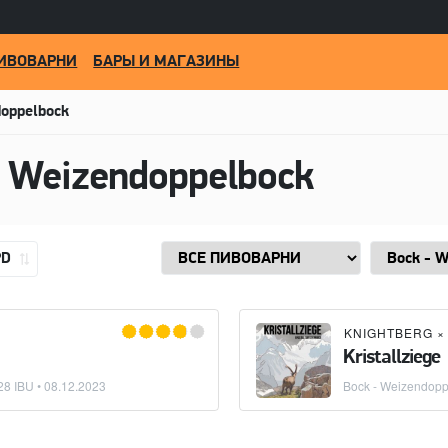
ИВОВАРНИ
БАРЫ И МАГАЗИНЫ
doppelbock
- Weizendoppelbock
PD
KNIGHTBERG
Kristallziege
28 IBU •
08.12.2023
Bock - Weizendopp