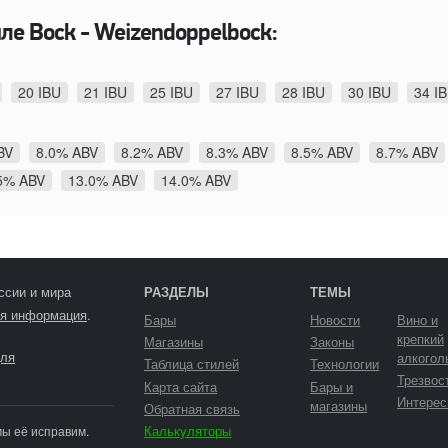
ле Bock - Weizendoppelbock:
20 IBU
21 IBU
25 IBU
27 IBU
28 IBU
30 IBU
34 I
BV
8.0% ABV
8.2% ABV
8.3% ABV
8.5% ABV
8.7% ABV
5% ABV
13.0% ABV
14.0% ABV
ссии и мира
РАЗДЕЛЫ
ТЕМЫ
я информация
.
Бары
Новости
Вино и
крепкий
Магазины
Законы
ля
алкогол
Таблица стилей
Технологии
Трезвос
Карта сайта
Бары и
Интерес
магазины
Обратная связь
Калькуляторы
мы её исправим.