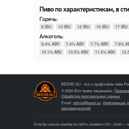
Пиво по характеристикам, в сти
Горечь:
6 IBU
10 IBU
12 IBU
16 IBU
17 IBU
Алкоголь:
6.4% ABV
7.4% ABV
7.7% ABV
7.8% A
10.1% ABV
10.5% ABV
11.0% ABV
12.
BEERS.SU - все о крафтовом пиве Ро
© 2026 Все права защищены.
Правова
Обработка персональных данных
Email:
admin@beers.su
.
Информация д
рекламодателей
Если Вы нашли ошибку на сайте, нажмите Ctrl + Enter — 