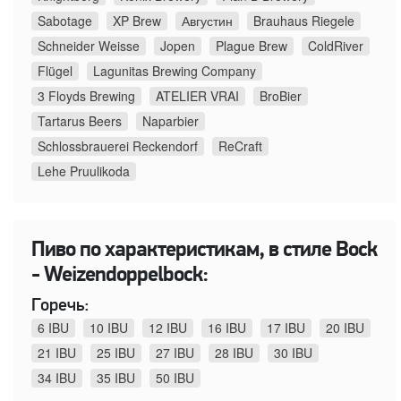
Sabotage
XP Brew
Августин
Brauhaus Riegele
Schneider Weisse
Jopen
Plague Brew
ColdRiver
Flügel
Lagunitas Brewing Company
3 Floyds Brewing
ATELIER VRAI
BroBier
Tartarus Beers
Naparbier
Schlossbrauerei Reckendorf
ReCraft
Lehe Pruulikoda
Пиво по характеристикам, в стиле Bock
- Weizendoppelbock:
Горечь:
6 IBU
10 IBU
12 IBU
16 IBU
17 IBU
20 IBU
21 IBU
25 IBU
27 IBU
28 IBU
30 IBU
34 IBU
35 IBU
50 IBU