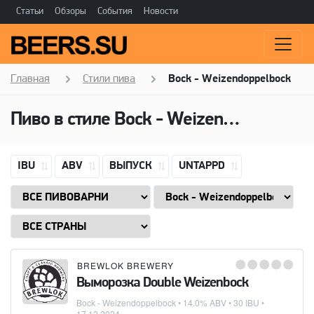
Статьи
Обзоры
События
Новости
Главная
Стили пива
Bock - Weizendoppelbock
Пиво в стиле Bock - Weizendoppelbock, Горечь: 30 IBU
IBU
ABV
ВЫПУСК
UNTAPPD
BREWLOK BREWERY
Выморозка Double Weizenbock
Bock - Weizendoppelbock
• 14.0% ABV • 30 IBU •
17.12.2024