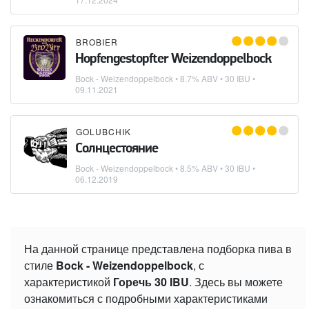
BROBIER
Hopfengestopfter Weizendoppelbock
Bock - Weizendoppelbock
• 8.7% ABV • 30 IBU •
09.11.2021
GOLUBCHIK
Солнцестояние
Bock - Weizendoppelbock
• 8.5% ABV • 30 IBU •
06.12.2019
На данной странице представлена подборка пива в
стиле
Bock - Weizendoppelbock
, с
характеристикой
Горечь 30 IBU
. Здесь вы можете
ознакомиться с подробными характеристиками