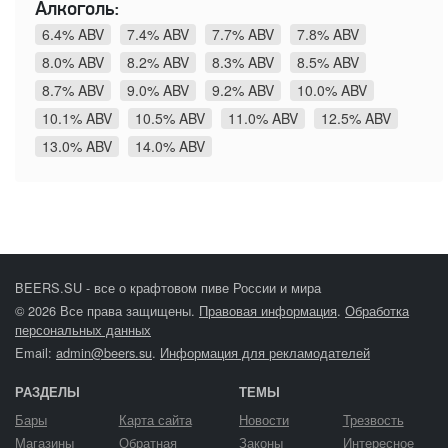
Алкоголь:
6.4% ABV
7.4% ABV
7.7% ABV
7.8% ABV
8.0% ABV
8.2% ABV
8.3% ABV
8.5% ABV
8.7% ABV
9.0% ABV
9.2% ABV
10.0% ABV
10.1% ABV
10.5% ABV
11.0% ABV
12.5% ABV
13.0% ABV
14.0% ABV
BEERS.SU - все о крафтовом пиве России и мира
© 2026 Все права защищены.
Правовая информация
.
Обработка
персональных данных
Email:
admin@beers.su
.
Информация для рекламодателей
РАЗДЕЛЫ
ТЕМЫ
Бары
Карта сайта
Новости
Трезвость
Магазины
Обратная
Законы
Интересное