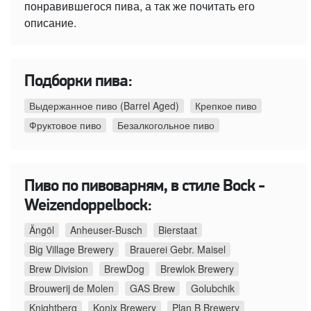
понравившегося пива, а так же почитать его
описание.
Подборки пива:
Выдержанное пиво (Barrel Aged)
Крепкое пиво
Фруктовое пиво
Безалкогольное пиво
Пиво по пивоварням, в стиле Bock -
Weizendoppelbock:
Ängöl
Anheuser-Busch
Bierstaat
Big Village Brewery
Brauerei Gebr. Maisel
Brew Division
BrewDog
Brewlok Brewery
Brouwerij de Molen
GAS Brew
Golubchik
Knightberg
Konix Brewery
Plan B Brewery