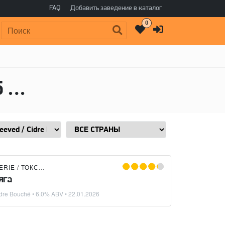
FAQ
Добавить заведение в каталог
0
Поиск:
BV
TOKSOVO CIDRERIE / ТОКСОВСКАЯ СИДРЕРИЯ
яга
idre Bouché
• 6.0% ABV •
22.01.2026