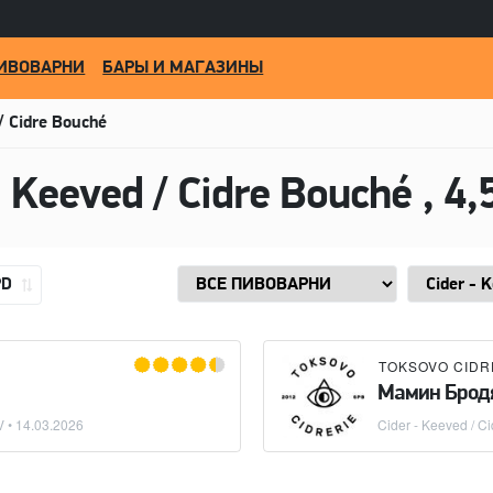
ИВОВАРНИ
БАРЫ И МАГАЗИНЫ
/ Cidre Bouché
- Keeved / Cidre Bouché
, 4,5 A
PD
Мамин Брод
V •
14.03.2026
Cider - Keeved / C