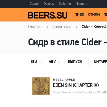
Статьи
Обзоры
События
Новости
ПИВО
СТИЛИ
П
Главная
Стили пива
Cider - Keeved 
Сидр в стиле
Cider 
IBU
ABV
ВЫПУСК
UNTAP
REBEL APPLE
EDEN SIN (CHAPTER IV)
Cider - Keeved / Cidre Bouché
• 4.5% AB