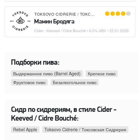
TOKSOVO CIDRERIE / ТОКСОВСКАЯ СИДРЕРИЯ
Мамин Бродяга
Cider - Keeved / Cidre Bouché
• 6.0% ABV •
22.01.2026
Подборки пива:
Выдержанное пиво (Barrel Aged)
Крепкое пиво
Фруктовое пиво
Безалкогольное пиво
Сидр по сидрериям, в стиле Cider -
Keeved / Cidre Bouché:
Rebel Apple
Toksovo Cidrerie / Токсовская Сидрерия