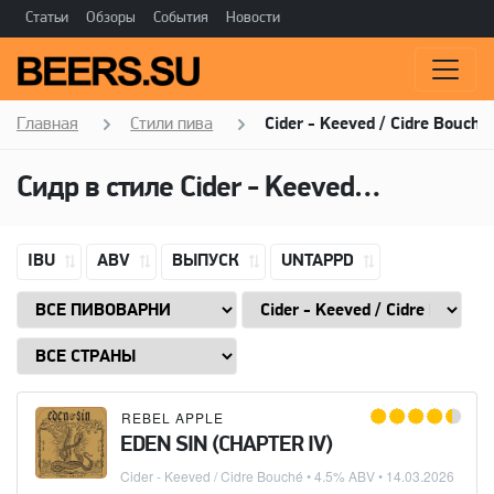
Статьи
Обзоры
События
Новости
Главная
Стили пива
Cider - Keeved / Cidre Bouché
Сидр в стиле
Cider - Keeved / Cidre Bouché
IBU
ABV
ВЫПУСК
UNTAPPD
REBEL APPLE
EDEN SIN (CHAPTER IV)
Cider - Keeved / Cidre Bouché
• 4.5% ABV •
14.03.2026