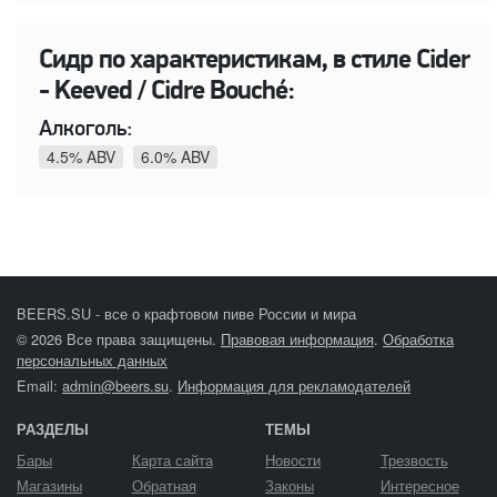
Сидр по характеристикам, в стиле Cider
- Keeved / Cidre Bouché:
Алкоголь:
4.5% ABV
6.0% ABV
BEERS.SU - все о крафтовом пиве России и мира
© 2026 Все права защищены.
Правовая информация
.
Обработка
персональных данных
Email:
admin@beers.su
.
Информация для рекламодателей
РАЗДЕЛЫ
ТЕМЫ
Бары
Карта сайта
Новости
Трезвость
Магазины
Обратная
Законы
Интересное