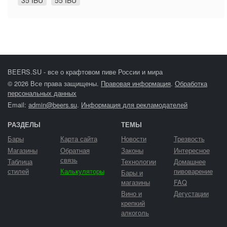
35 IBU
55 IBU
BEERS.SU - все о крафтовом пиве России и мира
© 2026 Все права защищены.
Правовая информация
.
Обработка
персональных данных
Email:
admin@beers.su
.
Информация для рекламодателей
РАЗДЕЛЫ
ТЕМЫ
Бары
Карта сайта
Новости
Трезвость
Магазины
Обратная
Законы
Интересное
связь
Таблица
Технологии
Домашнее
стилей
Калькуляторы
пивоварение
Бары и
магазины
FAQ
Вино и
Дегустации
крепкий
алкоголь