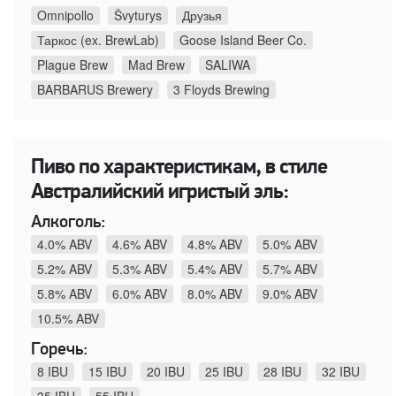
Omnipollo
Švyturys
Друзья
Таркос (ex. BrewLab)
Goose Island Beer Co.
Plague Brew
Mad Brew
SALIWA
BARBARUS Brewery
3 Floyds Brewing
Пиво по характеристикам, в стиле
Австралийский игристый эль:
Алкоголь:
4.0% ABV
4.6% ABV
4.8% ABV
5.0% ABV
5.2% ABV
5.3% ABV
5.4% ABV
5.7% ABV
5.8% ABV
6.0% ABV
8.0% ABV
9.0% ABV
10.5% ABV
Горечь:
8 IBU
15 IBU
20 IBU
25 IBU
28 IBU
32 IBU