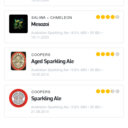
SALIWA
×
CHMELEON
Mesozoi
Australian Sparkling Ale
• 8.0% ABV • 35 IBU •
19.11.2023
COOPERS
Aged Sparkling Ale
Australian Sparkling Ale
• 5.8% ABV • 35 IBU •
18.05.2014
COOPERS
Sparkling Ale
Australian Sparkling Ale
• 5.8% ABV • 35 IBU •
21.08.2010