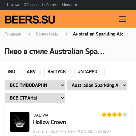
Статьи
Обзоры
События
Новости
Главная
Стили пива
Australian Sparkling Ale
Пиво в стиле Australian Sparkling Ale, Горечь: 35 IBU
IBU
ABV
ВЫПУСК
UNTAPPD
SALIWA
Hollow Crown
Australian Sparkling Ale
• 10.5% ABV • 35 IBU •
18.05.2024