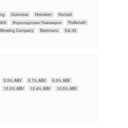
ing
Guinness
Heineken
Konrad
Moll
Форштадтская Пивоварня
Podkováň
e Brewing Company
Batemans
Est.33
5.5% ABV
5.7% ABV
6.0% ABV
10.0% ABV
10.4% ABV
10.5% ABV