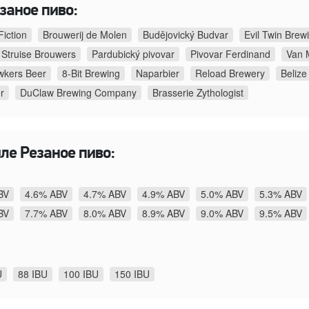
заное пиво:
iction
Brouwerij de Molen
Budějovický Budvar
Evil Twin Brew
 Struise Brouwers
Pardubický pivovar
Pivovar Ferdinand
Van 
wkers Beer
8-Bit Brewing
Naparbier
Reload Brewery
Beliz
r
DuClaw Brewing Company
Brasserie Zythologist
иле Резаное пиво:
BV
4.6% ABV
4.7% ABV
4.9% ABV
5.0% ABV
5.3% ABV
BV
7.7% ABV
8.0% ABV
8.9% ABV
9.0% ABV
9.5% ABV
U
88 IBU
100 IBU
150 IBU