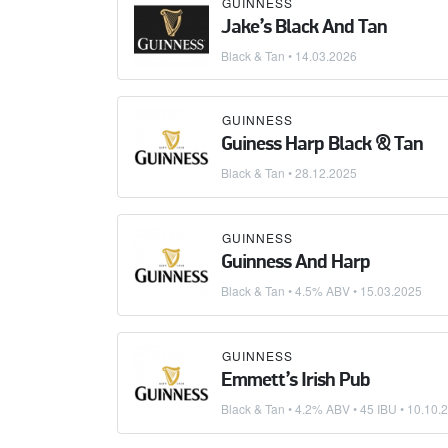
GUINNESS
Jake’s Black And Tan
Black & Tan
•
14.03.2026
GUINNESS
Guiness Harp Black & Tan
Black & Tan
•
28.12.2025
GUINNESS
Guinness And Harp
Black & Tan
• 4.5% ABV •
15.03.2025
GUINNESS
Emmett’s Irish Pub
Black & Tan
• 4.2% ABV • 45 IBU •
10.10.