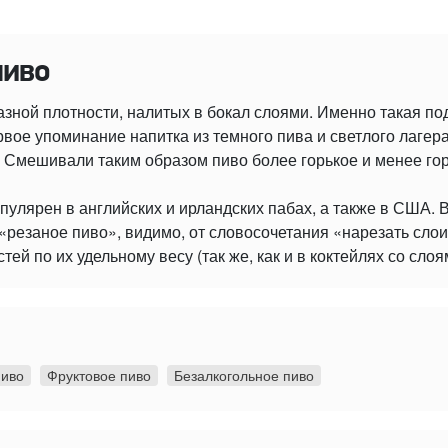
пиво
разной плотности, налитых в бокал слоями. Именно такая по
вое упоминание напитка из темного пива и светлого лагер
n». Смешивали таким образом пиво более горькое и менее г
пулярен в английских и ирландских пабах, а также в США. В
«резаное пиво», видимо, от словосочетания «нарезать слои
й по их удельному весу (так же, как и в коктейлях со слоя
пиво
Фруктовое пиво
Безалкогольное пиво