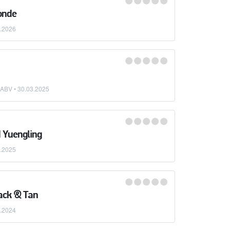
onde
.2026
 ABV •
30.03.2025
 Yuengling
.2025
ack & Tan
.2024