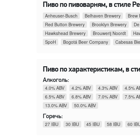
Пиво по пивоварням, в стиле Ре
Anheuser-Busch
Belhaven Brewery
Brew F
Red Button Brewery
Brooklyn Brewery
De
Hawkshead Brewery
Brouwerij Noordt
Ha
SpoH
Bogotá Beer Company
Cabesas Bie
Пиво по характеристикам, в ст
Алкоголь:
4.0% ABV
4.2% ABV
4.3% ABV
4.5% A
6.5% ABV
6.8% ABV
7.0% ABV
7.5% A
13.0% ABV
50.0% ABV
Горечь:
27 IBU
30 IBU
45 IBU
58 IBU
60 IB