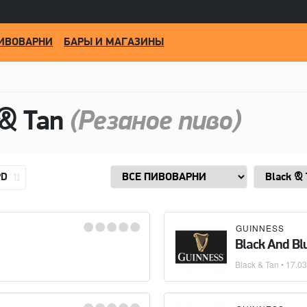
ИВОВАРНИ
БАРЫ И МАГАЗИНЫ
 & Tan
(Резаное пиво)
PD
GUINNESS
Black And Bl
Black & Tan
•
17.03