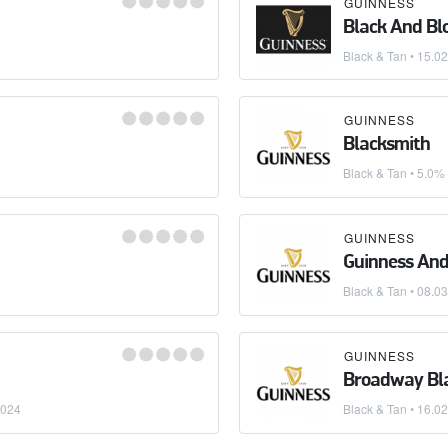
GUINNESS
Black And Bl
Black & Tan
•
15.02
GUINNESS
Blacksmith
Black & Tan
• 5.0%
GUINNESS
Guinness And
Black & Tan
•
08.03
GUINNESS
Broadway Bl
2024
Black & Tan
•
16.02