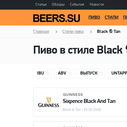
Статьи
Обзоры
События
Новости
ПИВО
СТИЛИ
П
Главная
Стили пива
Black & Tan
Пиво в стиле
Black
IBU
ABV
ВЫПУСК
UNTAP
GUINNESS
Sixpence Black And Tan
Black & Tan
•
25.05.2026