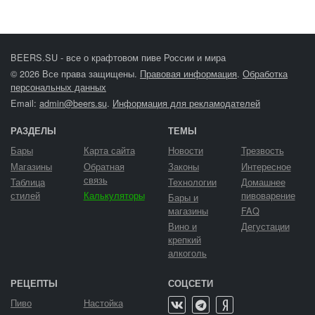
BEERS.SU - все о крафтовом пиве России и мира
© 2026 Все права защищены.
Правовая информация
.
Обработка
персональных данных
Email:
admin@beers.su
.
Информация для рекламодателей
РАЗДЕЛЫ
ТЕМЫ
Бары
Карта сайта
Новости
Трезвость
Магазины
Обратная
Законы
Интересное
связь
Таблица
Технологии
Домашнее
стилей
Калькуляторы
пивоварение
Бары и
магазины
FAQ
Вино и
Дегустации
крепкий
алкоголь
РЕЦЕПТЫ
СОЦСЕТИ
Пиво
Настойка