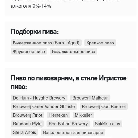
алкоголя 9%-14%
Подборки пива:
Выдержанное пиво (Barrel Aged)
Крепкое пиво
Фруктовое пиво
Безалкогольное пиво
Пиво по пивоварням, в стиле Игристое
пиво:
Delirium - Huyghe Brewery
Brouwerij Malheur
Brouwerij Omer Vander Ghinste
Brouwerij Oud Beersel
Brouwerij Pirlot
Heineken
Mikkeller
Raudonų Plytų
Red Button Brewery
Sakiškių alus
Stella Artois
Василеостровская пивоварня