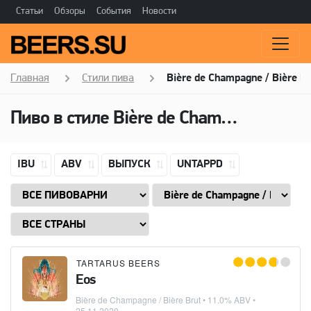
Статьи
Обзоры
События
Новости
Главная
Стили пива
Bière de Champagne / Bière B
Пиво в стиле
Bière de Champagne / Bière Brut
IBU
ABV
ВЫПУСК
UNTAPPD
TARTARUS BEERS
Eos
Bière de Champagne / Bière Brut
• 11.0% ABV •
25.11.2020