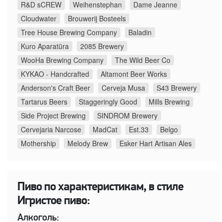
R&D sCREW
Weihenstephan
Dame Jeanne
Cloudwater
Brouwerij Bosteels
Tree House Brewing Company
Baladin
Kuro Aparatūra
2085 Brewery
WooHa Brewing Company
The Wild Beer Co
KYKAO - Handcrafted
Altamont Beer Works
Anderson's Craft Beer
Cerveja Musa
S43 Brewery
Tartarus Beers
Staggeringly Good
Mills Brewing
Side Project Brewing
SINDROM Brewery
Cervejaria Narcose
MadCat
Est.33
Belgo
Mothership
Melody Brew
Esker Hart Artisan Ales
Пиво по характеристикам, в стиле
Игристое пиво:
Алкоголь: