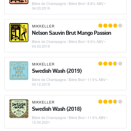
Bière de Champagne / Bière Brut
• 8.8% ABV •
04.03.2019
MIKKELLER
Nelson Sauvin Brut Mango Passion
Bière de Champagne / Bière Brut
• 9.0% ABV •
04.03.2019
MIKKELLER
Swedish Wash (2019)
Bière de Champagne / Bière Brut
• 11.5% ABV •
04.12.2019
MIKKELLER
Swedish Wash (2018)
Bière de Champagne / Bière Brut
• 11.5% ABV •
12.04.2021