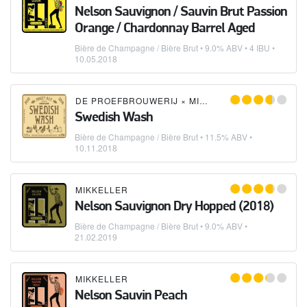
Nelson Sauvignon / Sauvin Brut Passion
Orange / Chardonnay Barrel Aged
Bière de Champagne / Bière Brut
• 9.0% ABV • 4 IBU •
10.05.2018
DE PROEFBROUWERIJ
×
MIKKELLER
Swedish Wash
Bière de Champagne / Bière Brut
• 11.5% ABV •
10.11.2018
MIKKELLER
Nelson Sauvignon Dry Hopped (2018)
Bière de Champagne / Bière Brut
• 9.0% ABV •
21.02.2019
MIKKELLER
Nelson Sauvin Peach