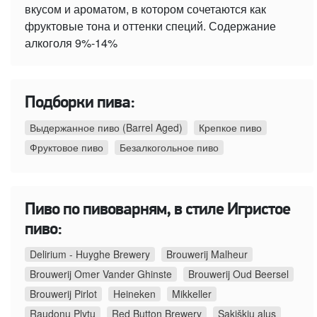
вкусом и ароматом, в котором сочетаются как
фруктовые тона и оттенки специй. Содержание
алкоголя 9%-14%
Подборки пива:
Выдержанное пиво (Barrel Aged)
Крепкое пиво
Фруктовое пиво
Безалкогольное пиво
Пиво по пивоварням, в стиле Игристое
пиво:
Delirium - Huyghe Brewery
Brouwerij Malheur
Brouwerij Omer Vander Ghinste
Brouwerij Oud Beersel
Brouwerij Pirlot
Heineken
Mikkeller
Raudonų Plytų
Red Button Brewery
Sakiškių alus