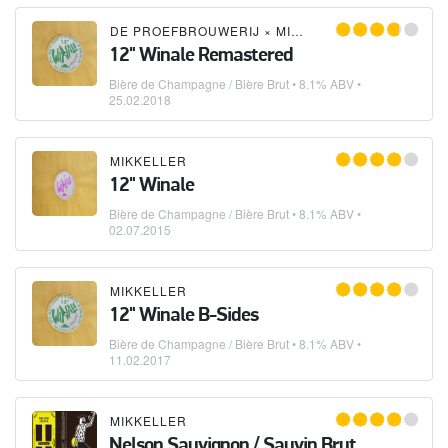
DE PROEFBROUWERIJ
×
MIKKELLER
12" Winale Remastered
Bière de Champagne / Bière Brut
• 8.1% ABV •
25.02.2018
MIKKELLER
12" Winale
Bière de Champagne / Bière Brut
• 8.1% ABV •
02.07.2015
MIKKELLER
12" Winale B-Sides
Bière de Champagne / Bière Brut
• 8.1% ABV •
11.02.2017
MIKKELLER
Nelson Sauvignon / Sauvin Brut