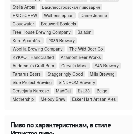
Stella Artois
Василеостровская пивоварня
R&D sCREW
Weihenstephan
Dame Jeanne
Cloudwater
Brouwerij Bosteels
Tree House Brewing Company
Baladin
Kuro Aparatūra
2085 Brewery
WooHa Brewing Company
The Wild Beer Co
KYKAO - Handcrafted
Altamont Beer Works
Anderson's Craft Beer
Cerveja Musa
S43 Brewery
Tartarus Beers
Staggeringly Good
Mills Brewing
Side Project Brewing
SINDROM Brewery
Cervejaria Narcose
MadCat
Est.33
Belgo
Mothership
Melody Brew
Esker Hart Artisan Ales
Пиво по характеристикам, в стиле