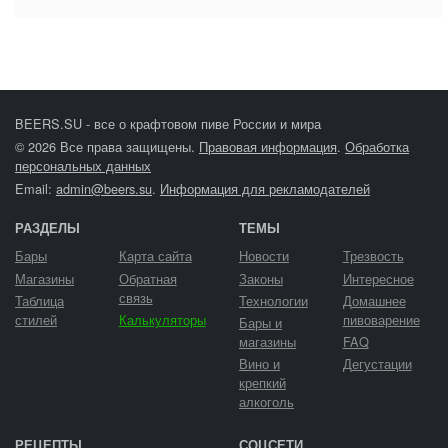
BEERS.SU - все о крафтовом пиве России и мира
© 2026 Все права защищены.
Правовая информация
.
Обработка
персональных данных
Email:
admin@beers.su
.
Информация для рекламодателей
РАЗДЕЛЫ
ТЕМЫ
Бары
Карта сайта
Новости
Трезвость
Магазины
Обратная
Законы
Интересное
связь
Таблица
Технологии
Домашнее
стилей
Калькуляторы
пивоварение
Бары и
магазины
FAQ
Вино и
Дегустации
крепкий
алкоголь
РЕЦЕПТЫ
СОЦСЕТИ