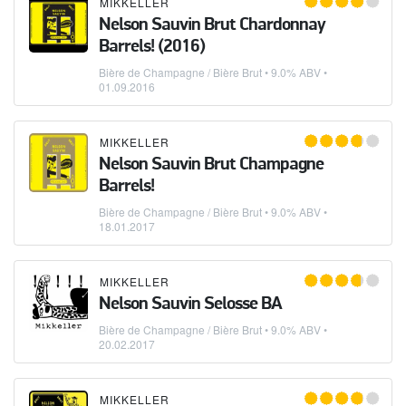
MIKKELLER
Nelson Sauvin Brut Chardonnay
Barrels! (2016)
Bière de Champagne / Bière Brut
• 9.0% ABV •
01.09.2016
MIKKELLER
Nelson Sauvin Brut Champagne
Barrels!
Bière de Champagne / Bière Brut
• 9.0% ABV •
18.01.2017
MIKKELLER
Nelson Sauvin Selosse BA
Bière de Champagne / Bière Brut
• 9.0% ABV •
20.02.2017
MIKKELLER