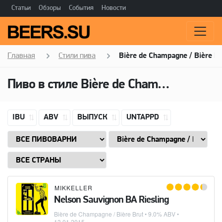
Статьи
Обзоры
События
Новости
Главная
Стили пива
Bière de Champagne / Bière B
Пиво в стиле
Bière de Champagne / Bière Brut
IBU
ABV
ВЫПУСК
UNTAPPD
MIKKELLER
Nelson Sauvignon BA Riesling
Bière de Champagne / Bière Brut
• 9.0% ABV •
13.01.2015