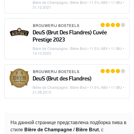
Bière de Champagne / Bière Brut
• 11.5% ABV • 11 IBU •
31.12.2021
BROUWERIJ BOSTEELS
DeuS (Brut Des Flandres) Cuvée
Prestige 2023
Bière de Champagne / Bière Brut
• 11.5% ABV • 11 IBU •
14.10.2023
BROUWERIJ BOSTEELS
DeuS (Brut des Flandres)
Bière de Champagne / Bière Brut
• 11.5% ABV • 11 IBU •
21.08.2010
На данной странице представлена подборка пива в
стиле
Bière de Champagne / Bière Brut
, с