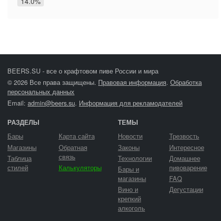
14.0%
BEERS.SU - все о крафтовом пиве России и мира
© 2026 Все права защищены.
Правовая информация
.
Обработка
персональных данных
Email:
admin@beers.su
.
Информация для рекламодателей
РАЗДЕЛЫ
ТЕМЫ
Бары
Карта сайта
Новости
Трезвость
Магазины
Обратная
Законы
Интересное
связь
Таблица
Технологии
Домашнее
стилей
Калькуляторы
пивоварение
Бары и
магазины
FAQ
Вино и
Дегустации
крепкий
алкоголь