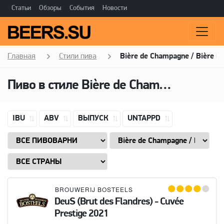
Статьи
Обзоры
События
Новости
Главная
Стили пива
Bière de Champagne / Bière B
Пиво в стиле Bière de Champagne / Bière Brut, Горечь: 11 IBU
IBU
ABV
ВЫПУСК
UNTAPPD
BROUWERIJ BOSTEELS
DeuS (Brut des Flandres) - Cuvée
Prestige 2021