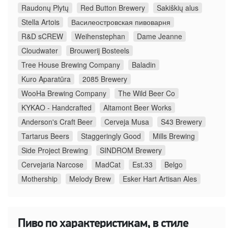
Raudonų Plytų
Red Button Brewery
Sakiškių alus
Stella Artois
Василеостровская пивоварня
R&D sCREW
Weihenstephan
Dame Jeanne
Cloudwater
Brouwerij Bosteels
Tree House Brewing Company
Baladin
Kuro Aparatūra
2085 Brewery
WooHa Brewing Company
The Wild Beer Co
KYKAO - Handcrafted
Altamont Beer Works
Anderson's Craft Beer
Cerveja Musa
S43 Brewery
Tartarus Beers
Staggeringly Good
Mills Brewing
Side Project Brewing
SINDROM Brewery
Cervejaria Narcose
MadCat
Est.33
Belgo
Mothership
Melody Brew
Esker Hart Artisan Ales
Пиво по характеристикам, в стиле