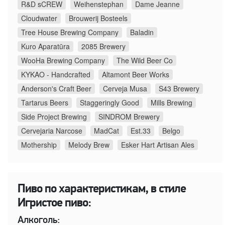
R&D sCREW
Weihenstephan
Dame Jeanne
Cloudwater
Brouwerij Bosteels
Tree House Brewing Company
Baladin
Kuro Aparatūra
2085 Brewery
WooHa Brewing Company
The Wild Beer Co
KYKAO - Handcrafted
Altamont Beer Works
Anderson's Craft Beer
Cerveja Musa
S43 Brewery
Tartarus Beers
Staggeringly Good
Mills Brewing
Side Project Brewing
SINDROM Brewery
Cervejaria Narcose
MadCat
Est.33
Belgo
Mothership
Melody Brew
Esker Hart Artisan Ales
Пиво по характеристикам, в стиле
Игристое пиво:
Алкоголь: