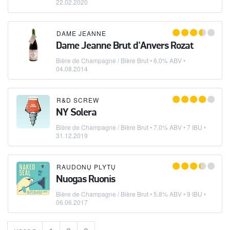
22.02.2020
DAME JEANNE
Dame Jeanne Brut d'Anvers Rozat
Bière de Champagne / Bière Brut
• 6.0% ABV •
04.08.2014
R&D SCREW
NY Solera
Bière de Champagne / Bière Brut
• 7.0% ABV • 7 IBU •
31.12.2019
RAUDONŲ PLYTŲ
Nuogas Ruonis
Bière de Champagne / Bière Brut
• 5.8% ABV • 9 IBU •
06.06.2017