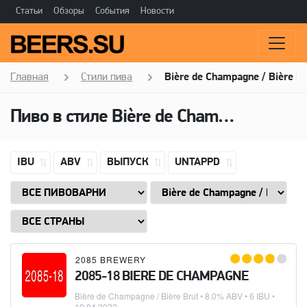
Статьи
Обзоры
События
Новости
Главная
Стили пива
Bière de Champagne / Bière B
Пиво в стиле
Bière de Champagne / Bière Brut
IBU
ABV
ВЫПУСК
UNTAPPD
2085 BREWERY
2085-18 BIERE DE CHAMPAGNE
Bière de Champagne / Bière Brut
• 8.0% ABV • 6 IBU •
19.04.2022