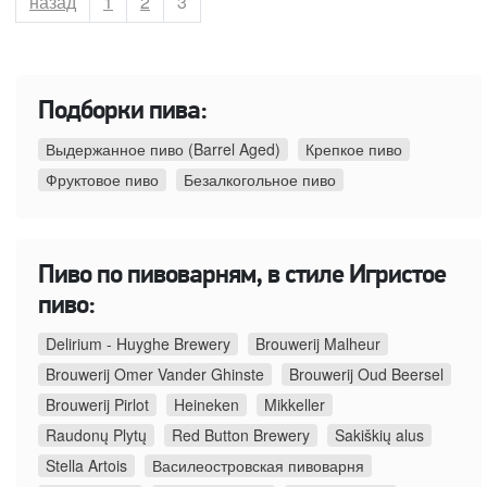
назад
Страница
1
Страница
2
Страница
3
Подборки пива:
Выдержанное пиво (Barrel Aged)
Крепкое пиво
Фруктовое пиво
Безалкогольное пиво
Пиво по пивоварням, в стиле Игристое
пиво:
Delirium - Huyghe Brewery
Brouwerij Malheur
Brouwerij Omer Vander Ghinste
Brouwerij Oud Beersel
Brouwerij Pirlot
Heineken
Mikkeller
Raudonų Plytų
Red Button Brewery
Sakiškių alus
Stella Artois
Василеостровская пивоварня