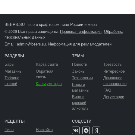
BEERS.SU - все о крафтовом пиве России и мира
© 2026 Все права защищены.
Правовая информация
.
Обработка
персональных данных
Email:
admin@beers.su
.
Информация для рекламодателей
РАЗДЕЛЫ
ТЕМЫ
Бары
Карта сайта
Новости
Трезвость
Магазины
Обратная
Законы
Интересное
связь
Таблица
Технологии
Домашнее
стилей
Калькуляторы
пивоварение
Бары и
магазины
FAQ
Вино и
Дегустации
крепкий
алкоголь
РЕЦЕПТЫ
СОЦСЕТИ
Пиво
Настойка