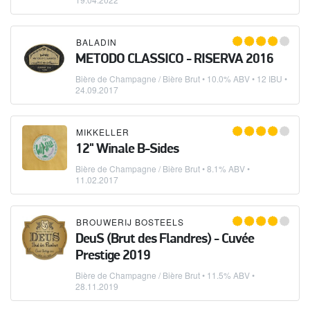
BALADIN
METODO CLASSICO - RISERVA 2016
Bière de Champagne / Bière Brut
• 10.0% ABV • 12 IBU •
24.09.2017
MIKKELLER
12" Winale B-Sides
Bière de Champagne / Bière Brut
• 8.1% ABV •
11.02.2017
BROUWERIJ BOSTEELS
DeuS (Brut des Flandres) - Cuvée
Prestige 2019
Bière de Champagne / Bière Brut
• 11.5% ABV •
28.11.2019