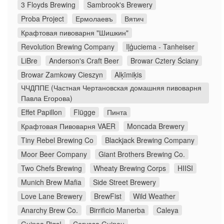
3 Floyds Brewing
Sambrook's Brewery
Proba Project
Ермолаевъ
Вятич
Крафтовая пивоварня "Шишкин"
Revolution Brewing Company
Iļģuciema - Tanheiser
LiBre
Anderson's Craft Beer
Browar Cztery Ściany
Browar Zamkowy Cieszyn
Alķīmiķis
ЧЧДППЕ (Частная Чертановская домашняя пивоварня
Павла Егорова)
Effet Papillon
Flügge
Пинта
Крафтовая Пивоварня VAER
Moncada Brewery
Tiny Rebel Brewing Co
Blackjack Brewing Company
Moor Beer Company
Giant Brothers Brewing Co.
Two Chefs Brewing
Wheaty Brewing Corps
HIISI
Munich Brew Mafia
Side Street Brewery
Love Lane Brewery
BrewFist
Wild Weather
Anarchy Brew Co.
Birrificio Manerba
Caleya