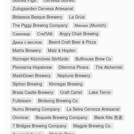
Guinea Pigs!
Cervesa Guineu
Zulogaarden Cervesa Artesanal
Bidassoa Basque Brewery
La Grúa
The Piggy Brewing Company
Мюних (Munich)
Самовар
СтеПАБ
Angry Chair Brewing
Дама с веслом
Beerd Craft Beer & Pizza
Matrix Brewery
Malz & Hopfen
Rizmajer Kézműves Sörfőzde
Bullhouse Brew Co
Pivovarna Hopsbrew
Dilemma Pivara
The Alchemist
MashDown Brewery
Neptune Brewery
Siphon Brewing
Kinnegar Brewing
Brass Castle Brewery
Craft Cartel
Lake Terror
Fullsteam
Birdsong Brewing Co
Numu Brewing Company
La Selva Cerveza Artesanal
Omnivar
Boquete Brewing Company
Black Kite 黑鳶
7 Bridges Brewing Company
Magpie Brewing Co.