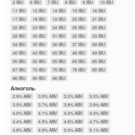
2 IBU
6 IBU
7 IBU
8 IBU
9 IBU
10 IBU
11 IBU
12 IBU
14 IBU
15 IBU
16 IBU
17 IBU
18 IBU
19 IBU
20 IBU
21 IBU
22 IBU
23 IBU
24 IBU
25 IBU
28 IBU
29 IBU
30 IBU
31 IBU
32 IBU
33 IBU
34 IBU
35 IBU
36 IBU
37 IBU
39 IBU
40 IBU
43 IBU
45 IBU
46 IBU
49 IBU
50 IBU
52 IBU
55 IBU
60 IBU
65 IBU
67 IBU
70 IBU
75 IBU
78 IBU
85 IBU
86 IBU
90 IBU
96 IBU
Алкоголь:
2.9% ABV
3.0% ABV
3.2% ABV
3.3% ABV
3.5% ABV
3.7% ABV
3.8% ABV
3.9% ABV
4.0% ABV
4.1% ABV
4.2% ABV
4.3% ABV
4.4% ABV
4.5% ABV
4.6% ABV
4.7% ABV
4.8% ABV
4.9% ABV
5.0% ABV
5.1% ABV