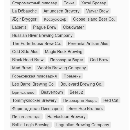
Староместный пивовар
Точка
Хатні Бровар
La Débauche
Amundsen Brewery
Varvar Brew
Ægir Bryggeri
Косоухофф
Goose Island Beer Co.
Labietis
Plague Brew
Cloudwater
Russian River Brewing Company
The Porterhouse Brew Co.
Perennial Artisan Ales
Odd Side Ales
Magic Rock Brewing
Black Head Brew
Пивоварня Варяг
Odd Brew
Mad Brew
WooHa Brewing Company
Горьковская пивоварня
Прамень
Leo Barrel Brewing Co
Boulevard Brewing Co.
Брянскпиво
Beavertown
Beer52
Tommyknocker Brewery
Пивоварня Якорь
Red Cat
Форштадтская Пивоварня
Beer Hop Brothers
Пивна легенда
Harviestoun Brewery
Bottle Logic Brewing
Lagunitas Brewing Company