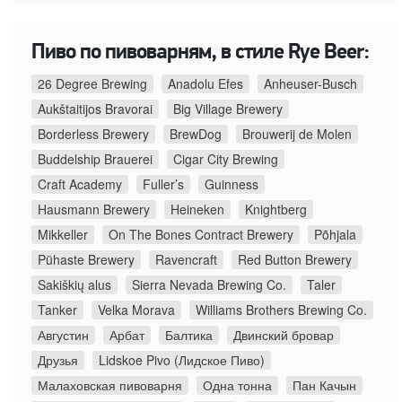
Пиво по пивоварням, в стиле Rye Beer:
26 Degree Brewing
Anadolu Efes
Anheuser-Busch
Aukštaitijos Bravorai
Big Village Brewery
Borderless Brewery
BrewDog
Brouwerij de Molen
Buddelship Brauerei
Cigar City Brewing
Craft Academy
Fuller’s
Guinness
Hausmann Brewery
Heineken
Knightberg
Mikkeller
On The Bones Contract Brewery
Põhjala
Pühaste Brewery
Ravencraft
Red Button Brewery
Sakiškių alus
Sierra Nevada Brewing Co.
Taler
Tanker
Velka Morava
Williams Brothers Brewing Co.
Августин
Арбат
Балтика
Двинский бровар
Друзья
Lidskoe Pivo (Лидское Пиво)
Малаховская пивоварня
Одна тонна
Пан Качын