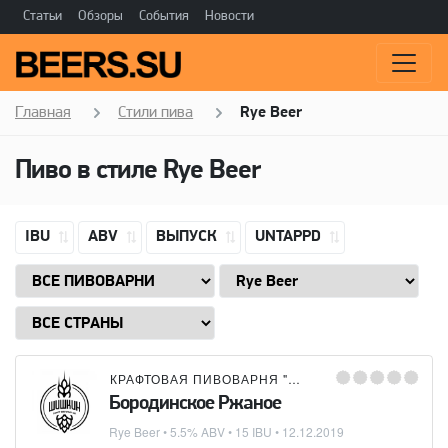
Статьи
Обзоры
События
Новости
Главная
Стили пива
Rye Beer
Пиво в стиле
Rye Beer
IBU
ABV
ВЫПУСК
UNTAPPD
КРАФТОВАЯ ПИВОВАРНЯ "ШИШКИН"
Бородинское Ржаное
Rye Beer
• 5.5% ABV • 15 IBU •
12.12.2019