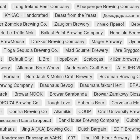
Goat
Long Ireland Beer Company
Albuquerque Brewing Company
KYKAO - Handcrafted
Beast from the Yeast
Домодедовская п
er Zombies Brewing Co.
Zauglom Brewery
Имею Право!
Верф
rie Le Trèfle Noir
Ballast Point Brewing Company
Honolulu Beer
BrewMoose
Drekker Brewing Company
Mager Brewery
Лунн
Tioga-Sequoia Brewing Co.
Mad Squirrel Brewery
Åre Bryggc
t
Default City
LiBre
HopsBrew
2cabeças
402m.brewery
ewery
Altamont Beer Works
Anderson's Craft Beer
ATELIER V
Boréale
Borodach & Molnin Craft Brewery
Bozeman Brewing 
Brewing Company
Brauhaus Bevog
Braumanufaktur Hertl
BRA
arek
Browar NOOK
Browar Sarabanda
Browar Zamkowy Cies
OPO 74 Brewing Co.
Tough Love
Ruben's Beer
Cervejaria E
r
Contra Brewing Co
Alķīmiķis
COUP
Craft University Brew
воварня Павла Егорова)
DankHouse Brewing Company
Gubah
rauhaus
Jing A (京A) Brewing Co.
Dutch Bargain
EDIT Brewin
Крафтовая Пивоварня VAER
007
The 10th Floor Brewery
F