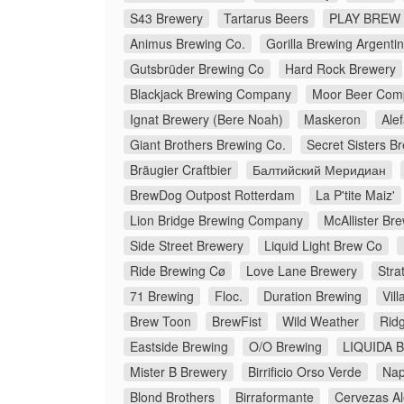
S43 Brewery
Tartarus Beers
PLAY BREW 
Animus Brewing Co.
Gorilla Brewing Argenti
Gutsbrüder Brewing Co
Hard Rock Brewery
Blackjack Brewing Company
Moor Beer Com
Ignat Brewery (Bere Noah)
Maskeron
Ale
Giant Brothers Brewing Co.
Secret Sisters B
Bräugier Craftbier
Балтийский Меридиан
BrewDog Outpost Rotterdam
La P'tite Maiz'
Lion Bridge Brewing Company
McAllister B
Side Street Brewery
Liquid Light Brew Co
Ride Brewing Cø
Love Lane Brewery
Stra
71 Brewing
Floc.
Duration Brewing
Vil
Brew Toon
BrewFist
Wild Weather
Rid
Eastside Brewing
O/O Brewing
LIQUIDA Bi
Mister B Brewery
Birrificio Orso Verde
Nap
Blond Brothers
Birraformante
Cervezas Al