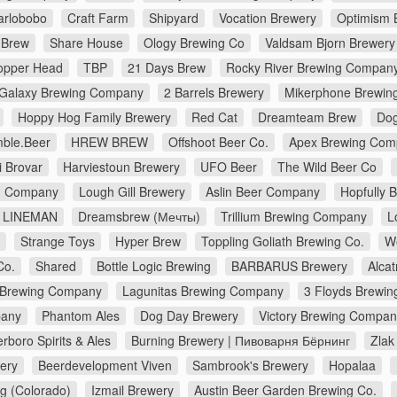
arlobobo
Craft Farm
Shipyard
Vocation Brewery
Optimism 
 Brew
Share House
Ology Brewing Co
Valdsam Bjorn Brewery
opper Head
TBP
21 Days Brew
Rocky River Brewing Compan
Galaxy Brewing Company
2 Barrels Brewery
Mikerphone Brewin
Hoppy Hog Family Brewery
Red Cat
Dreamteam Brew
Dog
ble.Beer
HREW BREW
Offshoot Beer Co.
Apex Brewing Com
i Brovar
Harviestoun Brewery
UFO Beer
The Wild Beer Co
ng Company
Lough Gill Brewery
Aslin Beer Company
Hopfully 
LINEMAN
Dreamsbrew (Мечты)
Trillium Brewing Company
L
Strange Toys
Hyper Brew
Toppling Goliath Brewing Co.
W
Co.
Shared
Bottle Logic Brewing
BARBARUS Brewery
Alca
 Brewing Company
Lagunitas Brewing Company
3 Floyds Brewin
pany
Phantom Ales
Dog Day Brewery
Victory Brewing Compan
erboro Spirits & Ales
Burning Brewery | Пивоварня Бёрнинг
Zlak
ery
Beerdevelopment Viven
Sambrook's Brewery
Hopalaa
g (Colorado)
Izmail Brewery
Austin Beer Garden Brewing Co.