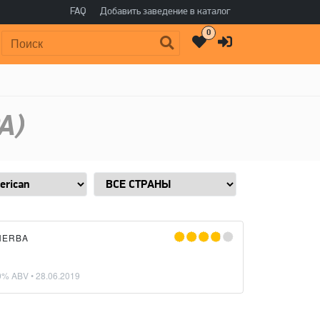
FAQ
Добавить заведение в каталог
0
Поиск:
A)
NERBA
0% ABV •
28.06.2019