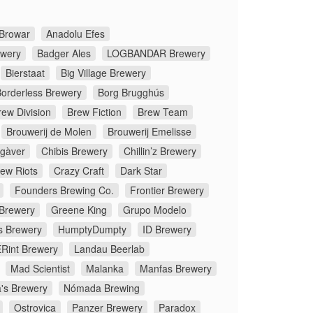
Browar
Anadolu Efes
ewery
Badger Ales
LOGBANDAR Brewery
Bierstaat
Big Village Brewery
orderless Brewery
Borg Brugghús
rew Division
Brew Fiction
Brew Team
Brouwerij de Molen
Brouwerij Emelisse
gàver
Chibis Brewery
Chillin’z Brewery
rew Riots
Crazy Craft
Dark Star
Founders Brewing Co.
Frontier Brewery
 Brewery
Greene King
Grupo Modelo
s Brewery
HumptyDumpty
ID Brewery
Rint Brewery
Landau Beerlab
Mad Scientist
Malanka
Manfas Brewery
's Brewery
Nómada Brewing
Ostrovica
Panzer Brewery
Paradox