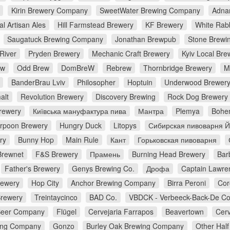
Kirin Brewery Company
SweetWater Brewing Company
Adna
al Artisan Ales
Hill Farmstead Brewery
KF Brewery
White Rabb
Saugatuck Brewing Company
Jonathan Brewpub
Stone Brewi
River
Pryden Brewery
Mechanic Craft Brewery
Kyiv Local Bre
ew
Odd Brew
DomBreW
Rebrew
Thornbridge Brewery
M
BanderBrau Lviv
Philosopher
Hoptuin
Underwood Brewer
alt
Revolution Brewery
Discovery Brewing
Rock Dog Brewery
rewery
Київська мануфактура пива
Мантра
Plemya
Bohe
rpoon Brewery
Hungry Duck
Litopys
Сибирская пивоварня 
ry
Bunny Hop
Main Rule
Кант
Горьковская пивоварня
Brewnet
F&S Brewery
Прамень
Burning Head Brewery
Bar
Father's Brewery
Genys Brewing Co.
Дрофа
Captain Lawre
rewery
Hop City
Anchor Brewing Company
Birra Peroni
Cor
Brewery
Treintaycinco
BAD Co.
VBDCK - Verbeeck-Back-De C
Beer Company
Flügel
Cervejaria Farrapos
Beavertown
Cerv
ing Company
Gonzo
Burley Oak Brewing Company
Other Half