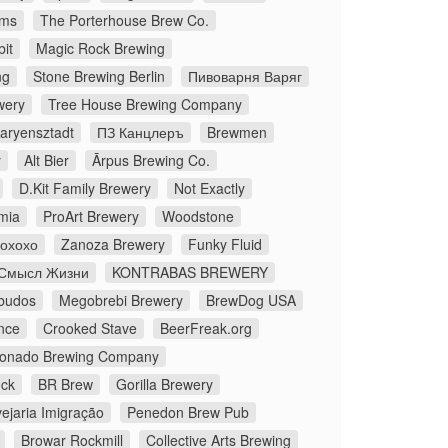
ms
The Porterhouse Brew Co.
it
Magic Rock Brewing
ng
Stone Brewing Berlin
Пивоварня Варяг
wery
Tree House Brewing Company
aryensztadt
ПЗ Канцлеръ
Brewmen
y
Alt Bier
Ārpus Brewing Co.
D.Kit Family Brewery
Not Exactly
mia
ProArt Brewery
Woodstone
Йохохо
Zanoza Brewery
Funky Fluid
Смысл Жизни
KONTRABAS BREWERY
budos
Megobrebi Brewery
BrewDog USA
nce
Crooked Stave
BeerFreak.org
onado Brewing Company
ock
BR Brew
Gorilla Brewery
ejaria Imigração
Penedon Brew Pub
Browar Rockmill
Collective Arts Brewing