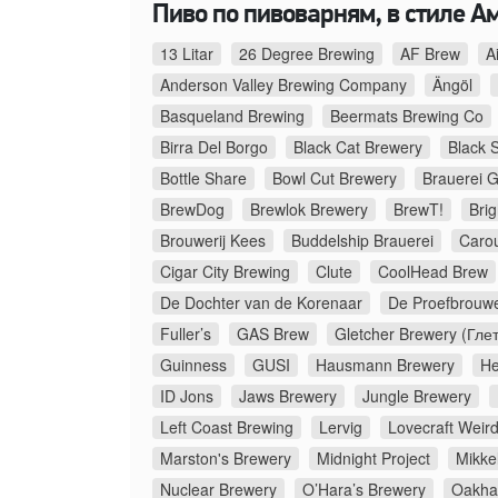
Пиво по пивоварням, в стиле А
13 Litar
26 Degree Brewing
AF Brew
A
Anderson Valley Brewing Company
Ängöl
Basqueland Brewing
Beermats Brewing Co
Birra Del Borgo
Black Cat Brewery
Black 
Bottle Share
Bowl Cut Brewery
Brauerei G
BrewDog
Brewlok Brewery
BrewT!
Bri
Brouwerij Kees
Buddelship Brauerei
Caro
Cigar City Brewing
Clute
CoolHead Brew
De Dochter van de Korenaar
De Proefbrouwe
Fuller’s
GAS Brew
Gletcher Brewery (Гле
Guinness
GUSI
Hausmann Brewery
He
ID Jons
Jaws Brewery
Jungle Brewery
Left Coast Brewing
Lervig
Lovecraft Weir
Marston's Brewery
Midnight Project
Mikkel
Nuclear Brewery
O’Hara’s Brewery
Oakha