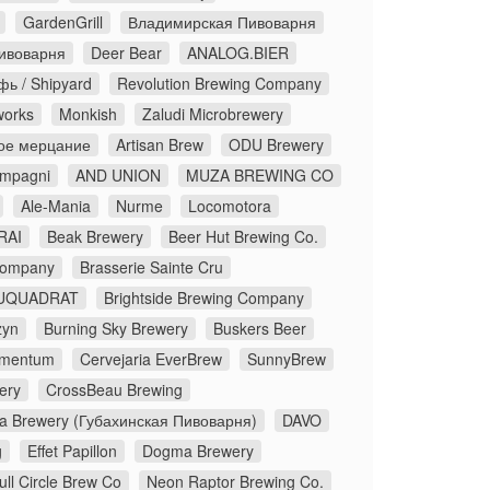
GardenGrill
Владимирская Пивоварня
ивоварня
Deer Bear
ANALOG.BIER
ь / Shipyard
Revolution Brewing Company
works
Monkish
Zaludi Microbrewery
ое мерцание
Artisan Brew
ODU Brewery
ompagni
AND UNION
MUZA BREWING CO
Ale-Mania
Nurme
Locomotora
RAI
Beak Brewery
Beer Hut Brewing Co.
Company
Brasserie Sainte Cru
UQUADRAT
Brightside Brewing Company
zyn
Burning Sky Brewery
Buskers Beer
lementum
Cervejaria EverBrew
SunnyBrew
ery
CrossBeau Brewing
a Brewery (Губахинская Пивоварня)
DAVO
g
Effet Papillon
Dogma Brewery
ull Circle Brew Co
Neon Raptor Brewing Co.