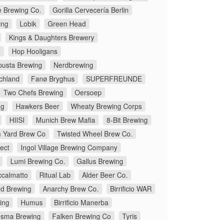
e Brewing Co.
Gorilla Cervecería Berlin
ing
Lobik
Green Head
Kings & Daughters Brewery
.
Hop Hooligans
pusta Brewing
Nerdbrewing
chland
Fanø Bryghus
SUPERFREUNDE
Two Chefs Brewing
Oersoep
ng
Hawkers Beer
Wheaty Brewing Corps
HIISI
Munich Brew Mafia
8-Bit Brewing
 Yard Brew Co
Twisted Wheel Brew Co.
ect
Ingol Village Brewing Company
Lumi Brewing Co.
Gallus Brewing
ccalmatto
Ritual Lab
Alder Beer Co.
d Brewing
Anarchy Brew Co.
Birrificio WAR
ing
Humus
Birrificio Manerba
sma Brewing
Falken Brewing Co
Tyris