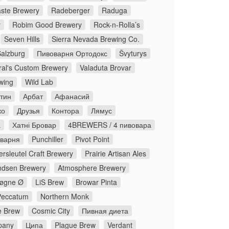
ste Brewery
Radeberger
Raduga
y
Robim Good Brewery
Rock-n-Rolla’s
Seven Hills
Sierra Nevada Brewing Co.
Salzburg
Пивоварня Ортодокс
Švyturys
ral's Custom Brewery
Valaduta Brovar
wing
Wild Lab
стин
Арбат
Афанасий
ко
Друзья
Контора
Лямус
а
Хатні Бровар
4BREWERS / 4 пивовара
оварня
Punchiller
Pivot Point
rsleutel Craft Brewery
Prairie Artisan Ales
dsen Brewery
Atmosphere Brewery
øgne Ø
LiS Brew
Browar Pinta
Peccatum
Northern Monk
 Brew
Cosmic City
Пивная диета
pany
Ципа
Plague Brew
Verdant