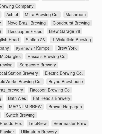
Brewing Company
Achtel
Mitra Brewing Co.
Mashroom
y
Novo Brazil Brewing
Cloudburst Brewing
g
Пивоварня Якорь
Brew Garage 78
fish Head
Station 26
J. Wakefield Brewing
pany
Кумпель / Kumpel
Brew York
McGargles
Rascals Brewing Co
Brewing
Sergacore Brewery
ocal Station Brewery
Electric Brewing Co.
eldWerks Brewing Co.
Boyne Brewhouse
traz_brewery
Raccoon Brewing Co
g
Bath Ales
Fat Head's Brewery
y
MAGNUM BREW
Browar Harpagan
Switch Brewing
Freddo Fox
LetoBrew
Beermaster Brew
Flasker
Ultimatum Brewery