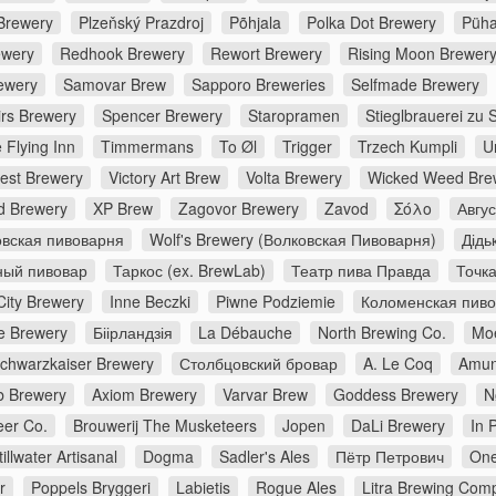
Brewery
Plzeňský Prazdroj
Põhjala
Polka Dot Brewery
Püha
ewery
Redhook Brewery
Rewort Brewery
Rising Moon Brewer
ewery
Samovar Brew
Sapporo Breweries
Selfmade Brewery
irs Brewery
Spencer Brewery
Staropramen
Stieglbrauerei zu 
 Flying Inn
Timmermans
To Øl
Trigger
Trzech Kumpli
U
rest Brewery
Victory Art Brew
Volta Brewery
Wicked Weed Bre
d Brewery
XP Brew
Zagovor Brewery
Zavod
Σόλο
Авгу
вская пивоварня
Wolf's Brewery (Волковская Пивоварня)
Дідь
ный пивовар
Таркос (ex. BrewLab)
Театр пива Правда
Точк
City Brewery
Inne Beczki
Piwne Podziemie
Коломенская пив
e Brewery
Біірландзія
La Débauche
North Brewing Co.
Moe
chwarzkaiser Brewery
Столбцовский бровар
A. Le Coq
Amun
 Brewery
Axiom Brewery
Varvar Brew
Goddess Brewery
N
er Co.
Brouwerij The Musketeers
Jopen
DaLi Brewery
In 
tillwater Artisanal
Dogma
Sadler's Ales
Пётр Петрович
One
r
Poppels Bryggeri
Labietis
Rogue Ales
Litra Brewing Com