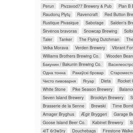
Perun
Pivzavod77 Brewery & Pub
Plan B 
Raudonų Plytų
Ravencraft
Red Button Br
Rustique Pivasique
Sabotage
Salden's Br
Širvėnos bravoras
Snowcap Brewing
Solb
Taler
Tanker
The Flying Dutchman
The
Velka Morava
Verden Brewery
Vibrant Fo
Williams Brothers Brewing Co.
Wooden Bear
Бакунин / Bakunin Brewing Co.
Василеостро
Одна тонна
Ракаўскі бровар
Старомест
Чисто пивоварня
Ягуар
Dieta
Rocket 
White Stone
Pike Season Brewery
Balanc
Seven Island Brewery
Brooklyn Brewery
S
Brasserie de la Senne
Brewski
Time Bomb
Amager Bryghus
Ægir Bryggeri
Garage Be
Goose Island Beer Co.
Kabinet Brewery
S
4IT 6r3w3ry
Douchebags
Firestone Walke