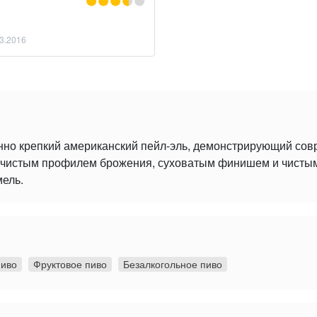
3.2016
нно крепкий американский пейл-эль, демонстрирующий со
 с чистым профилем брожения, суховатым финишем и чист
мель.
пиво
Фруктовое пиво
Безалкогольное пиво