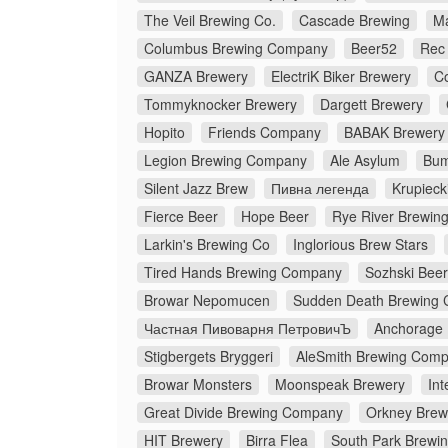
The Veil Brewing Co.
Cascade Brewing
M
Columbus Brewing Company
Beer52
Rec
GANZA Brewery
ElectriK Biker Brewery
C
Tommyknocker Brewery
Dargett Brewery
Hopito
Friends Company
BABAK Brewery
Legion Brewing Company
Ale Asylum
Bum
Silent Jazz Brew
Пивна легенда
Krupieck
Fierce Beer
Hope Beer
Rye River Brewi
Larkin's Brewing Co
Inglorious Brew Stars
Tired Hands Brewing Company
Sozhski Beer
Browar Nepomucen
Sudden Death Brewing 
Частная Пивоварня ПетровичЪ
Anchorage
Stigbergets Bryggeri
AleSmith Brewing Com
Browar Monsters
Moonspeak Brewery
Int
Great Divide Brewing Company
Orkney Brew
HIT Brewery
Birra Flea
South Park Brewin