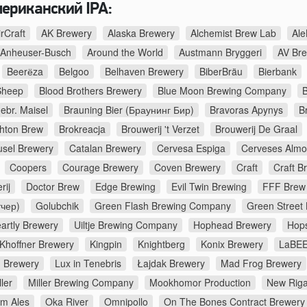
мериканский IPA:
irCraft
AK Brewery
Alaska Brewery
Alchemist Brew Lab
Ale
Anheuser-Busch
Around the World
Austmann Bryggeri
AV Br
Beerёza
Belgoo
Belhaven Brewery
BiberBräu
Bierbank
Sheep
Blood Brothers Brewery
Blue Moon Brewing Company
B
ebr. Maisel
Brauning Bier (Браунинг Бир)
Bravoras Apynys
B
ghton Brew
Brokreacja
Brouwerij 't Verzet
Brouwerij De Graal
usel Brewery
Catalan Brewery
Cervesa Espiga
Cerveses Almo
Coopers
Courage Brewery
Coven Brewery
Craft
Craft B
rij
Doctor Brew
Edge Brewing
Evil Twin Brewing
FFF Brew
тчер)
Golubchik
Green Flash Brewing Company
Green Street
artly Brewery
Uiltje Brewing Company
Hophead Brewery
Hop
Khoffner Brewery
Kingpin
Knightberg
Konix Brewery
LaBEE
d Brewery
Lux in Tenebris
Łajdak Brewery
Mad Frog Brewery
ler
Miller Brewing Company
Mookhomor Production
New Riga
m Ales
Oka River
Omnipollo
On The Bones Contract Brewery