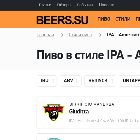
Статьи
Обзоры
События
Новости
ПИВО
СТИЛИ
П
Главная
Стили пива
IPA - American
Пиво в стиле
IPA - 
IBU
ABV
ВЫПУСК
UNTAP
BIRRIFICIO MANERBA
Giuditta
IPA - American
• 4.0% ABV • 100 IBU •
14