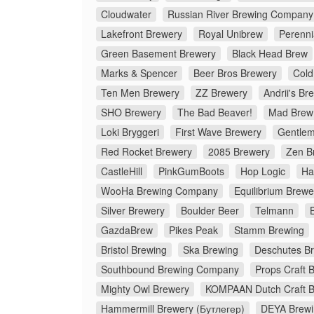
Cloudwater
Russian River Brewing Company
Lakefront Brewery
Royal Unibrew
Perenni
Green Basement Brewery
Black Head Brew
Marks & Spencer
Beer Bros Brewery
Cold
Ten Men Brewery
ZZ Brewery
Andrii's Br
SHO Brewery
The Bad Beaver!
Mad Brew
Loki Bryggeri
First Wave Brewery
Gentlem
Red Rocket Brewery
2085 Brewery
Zen B
CastleHill
PinkGumBoots
Hop Logic
Ha
WooHa Brewing Company
Equilibrium Brewe
Silver Brewery
Boulder Beer
Telmann
GazdaBrew
Pikes Peak
Stamm Brewing
Bristol Brewing
Ska Brewing
Deschutes B
Southbound Brewing Company
Props Craft 
Mighty Owl Brewery
KOMPAAN Dutch Craft 
Hammermill Brewery (Бутлегер)
DEYA Brew