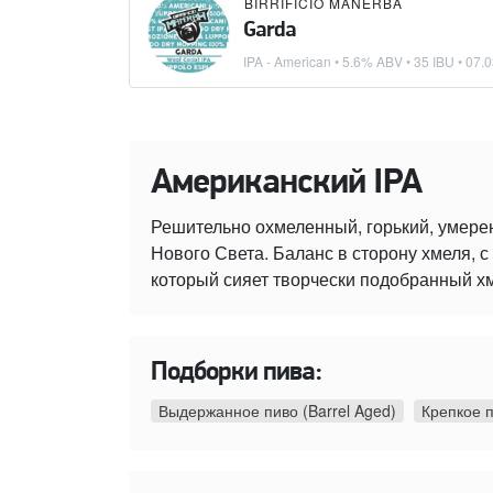
BIRRIFICIO MANERBA
Garda
IPA - American
• 5.6% ABV • 35 IBU •
07.0
Американский IPA
Решительно охмеленный, горький, умере
Нового Света. Баланс в сторону хмеля,
который сияет творчески подобранный х
Подборки пива:
Выдержанное пиво (Barrel Aged)
Крепкое 