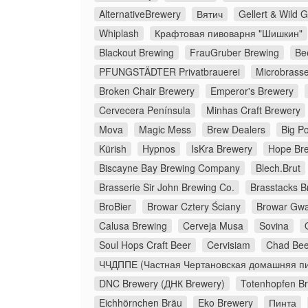
AlternativeBrewery
Вятич
Gellert & Wild 
Whiplash
Крафтовая пивоварня "Шишкин"
Blackout Brewing
FrauGruber Brewing
Be
PFUNGSTÄDTER Privatbrauerei
Microbrasse
Broken Chair Brewery
Emperor's Brewery
Cervecera Península
Minhas Craft Brewery
Mova
Magic Mess
Brew Dealers
Big Po
Kürish
Hypnos
IsKra Brewery
Hope Br
Biscayne Bay Brewing Company
Blech.Brut
Brasserie Sir John Brewing Co.
Brasstacks 
BroBier
Browar Cztery Ściany
Browar Gw
Calusa Brewing
Cerveja Musa
Sovina
Soul Hops Craft Beer
Cervisiam
Chad Bee
ЧЧДППЕ (Частная Чертановская домашняя пи
DNC Brewery (ДНК Brewery)
Totenhopfen B
Eichhörnchen Bräu
Eko Brewery
Пинта