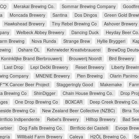
CO̠
Merakai Brewing Co.
Sommar Brewing Company
Goodfir
na
Moncada Brewery
Santina
Dos Dingos
Green Gold Brew
Hawkshead Brewery
Tiny Rebel Brewing Co
Ashover Brewery
pany
Welbeck Abbey Brewery
Dancing Duck
Heyday Beer Co
farm Brewing
Nova Runda
Strange Brew
Hyllie Bryggeri
Ka
rewing
Oshare ÖL
Kehrwieder Kreativbrauerei
BrewDog Deuts
Koninklijke Brand Bierbrouwerij
Brouwerij Noordt
Bird Brewery
Last Drop
Lepi Dečki Brewery
Reset Brewery
Liberty Brewi
rewing Company
MNENIE Brewery
Pien Brewing
Olarin Panimo
F**K Cancer Beer Project
Staggeringly Good
Makemake
Farm
ta Brewing Co
ShinDigger
Chain House Brewing Co.
Drop Proj
lages
One Drop Brewing Co
BOXCAR
Deep Creek Brewing Co.
geside Brewing Co
New Zealand Beer Collective (NZBC)
Birra To
rrificio Indipendente
Rebel's Brewery
Hilltop Brewery
Bad See
arbier
Dog Falls Brewing Co.
Birrificio dei Castelli
Evoqe Brew
egría
Willibald Farm Brewery
Caleya
H2ÖL Brewing Co.
Se