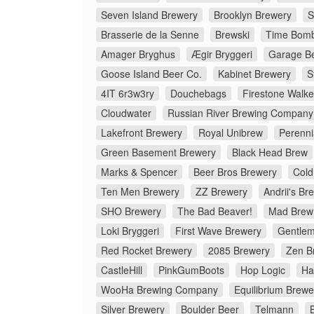
Seven Island Brewery
Brooklyn Brewery
S
Brasserie de la Senne
Brewski
Time Bomb
Amager Bryghus
Ægir Bryggeri
Garage Be
Goose Island Beer Co.
Kabinet Brewery
S
4IT 6r3w3ry
Douchebags
Firestone Walke
Cloudwater
Russian River Brewing Company
Lakefront Brewery
Royal Unibrew
Perenni
Green Basement Brewery
Black Head Brew
Marks & Spencer
Beer Bros Brewery
Cold
Ten Men Brewery
ZZ Brewery
Andrii's Br
SHO Brewery
The Bad Beaver!
Mad Brew
Loki Bryggeri
First Wave Brewery
Gentlem
Red Rocket Brewery
2085 Brewery
Zen B
CastleHill
PinkGumBoots
Hop Logic
Ha
WooHa Brewing Company
Equilibrium Brewe
Silver Brewery
Boulder Beer
Telmann