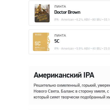
ПИНТА
Doctor Brown
IPA - American
• 6.2% ABV • 80 IBU •
03.1
ПИНТА
5C
IPA - American
• 5.9% ABV • 40 IBU •
23.0
Американский IPA
Решительно охмеленный, горький, умере
Нового Света. Баланс в сторону хмеля,
который сияет творчески подобранный х