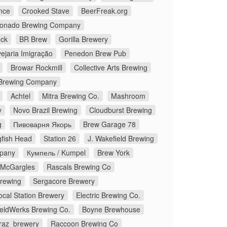
nce
Crooked Stave
BeerFreak.org
onado Brewing Company
ock
BR Brew
Gorilla Brewery
ejaria Imigração
Penedon Brew Pub
Browar Rockmill
Collective Arts Brewing
Brewing Company
Achtel
Mitra Brewing Co.
Mashroom
y
Novo Brazil Brewing
Cloudburst Brewing
g
Пивоварня Якорь
Brew Garage 78
fish Head
Station 26
J. Wakefield Brewing
pany
Кумпель / Kumpel
Brew York
McGargles
Rascals Brewing Co
Brewing
Sergacore Brewery
ocal Station Brewery
Electric Brewing Co.
eldWerks Brewing Co.
Boyne Brewhouse
traz_brewery
Raccoon Brewing Co