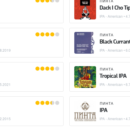
ПИНТА
Dack I Cho Ti
IPA - American
• 4.
ПИНТА
Black Curran
8.2019
IPA - American
• 6.
ПИНТА
Tropical IPA
5.2021
IPA - American
• 6.
ПИНТА
IPA
2.2015
IPA - American
• 4.