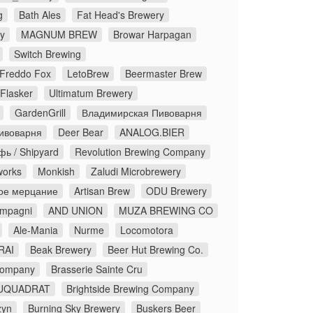
g
Bath Ales
Fat Head's Brewery
y
MAGNUM BREW
Browar Harpagan
Switch Brewing
Freddo Fox
LetoBrew
Beermaster Brew
Flasker
Ultimatum Brewery
GardenGrill
Владимирская Пивоварня
ивоварня
Deer Bear
ANALOG.BIER
ь / Shipyard
Revolution Brewing Company
works
Monkish
Zaludi Microbrewery
ое мерцание
Artisan Brew
ODU Brewery
ompagni
AND UNION
MUZA BREWING CO
Ale-Mania
Nurme
Locomotora
RAI
Beak Brewery
Beer Hut Brewing Co.
Company
Brasserie Sainte Cru
UQUADRAT
Brightside Brewing Company
zyn
Burning Sky Brewery
Buskers Beer