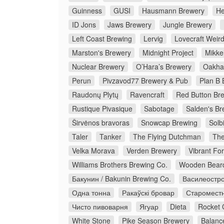
Guinness
GUSI
Hausmann Brewery
He
ID Jons
Jaws Brewery
Jungle Brewery
Left Coast Brewing
Lervig
Lovecraft Weir
Marston's Brewery
Midnight Project
Mikkel
Nuclear Brewery
O’Hara’s Brewery
Oakha
Perun
Pivzavod77 Brewery & Pub
Plan B 
Raudonų Plytų
Ravencraft
Red Button Br
Rustique Pivasique
Sabotage
Salden's Br
Širvėnos bravoras
Snowcap Brewing
Solb
Taler
Tanker
The Flying Dutchman
The
Velka Morava
Verden Brewery
Vibrant Fo
Williams Brothers Brewing Co.
Wooden Bear
Бакунин / Bakunin Brewing Co.
Василеостро
Одна тонна
Ракаўскі бровар
Старомест
Чисто пивоварня
Ягуар
Dieta
Rocket 
White Stone
Pike Season Brewery
Balanc