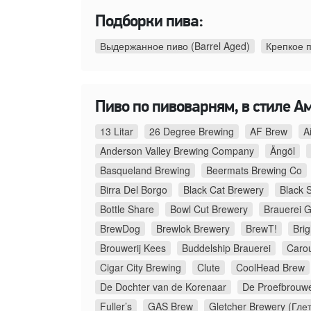
Подборки пива:
Выдержанное пиво (Barrel Aged)
Крепкое 
Пиво по пивоварням, в стиле А
13 Litar
26 Degree Brewing
AF Brew
A
Anderson Valley Brewing Company
Ängöl
Basqueland Brewing
Beermats Brewing Co
Birra Del Borgo
Black Cat Brewery
Black 
Bottle Share
Bowl Cut Brewery
Brauerei G
BrewDog
Brewlok Brewery
BrewT!
Bri
Brouwerij Kees
Buddelship Brauerei
Caro
Cigar City Brewing
Clute
CoolHead Brew
De Dochter van de Korenaar
De Proefbrouwe
Fuller’s
GAS Brew
Gletcher Brewery (Гле