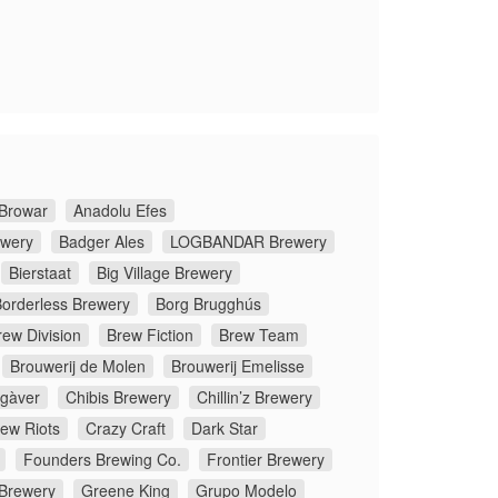
Browar
Anadolu Efes
ewery
Badger Ales
LOGBANDAR Brewery
Bierstaat
Big Village Brewery
orderless Brewery
Borg Brugghús
rew Division
Brew Fiction
Brew Team
Brouwerij de Molen
Brouwerij Emelisse
gàver
Chibis Brewery
Chillin’z Brewery
rew Riots
Crazy Craft
Dark Star
Founders Brewing Co.
Frontier Brewery
 Brewery
Greene King
Grupo Modelo