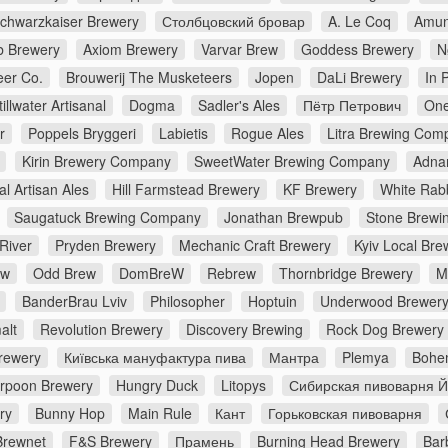
chwarzkaiser Brewery
Столбцовский бровар
A. Le Coq
Amun
 Brewery
Axiom Brewery
Varvar Brew
Goddess Brewery
N
er Co.
Brouwerij The Musketeers
Jopen
DaLi Brewery
In 
tillwater Artisanal
Dogma
Sadler's Ales
Пётр Петрович
One
r
Poppels Bryggeri
Labietis
Rogue Ales
Litra Brewing Com
Kirin Brewery Company
SweetWater Brewing Company
Adna
al Artisan Ales
Hill Farmstead Brewery
KF Brewery
White Rabb
Saugatuck Brewing Company
Jonathan Brewpub
Stone Brewi
River
Pryden Brewery
Mechanic Craft Brewery
Kyiv Local Bre
ew
Odd Brew
DomBreW
Rebrew
Thornbridge Brewery
M
BanderBrau Lviv
Philosopher
Hoptuin
Underwood Brewer
alt
Revolution Brewery
Discovery Brewing
Rock Dog Brewery
rewery
Київська мануфактура пива
Мантра
Plemya
Bohe
rpoon Brewery
Hungry Duck
Litopys
Сибирская пивоварня 
ry
Bunny Hop
Main Rule
Кант
Горьковская пивоварня
Brewnet
F&S Brewery
Прамень
Burning Head Brewery
Bar