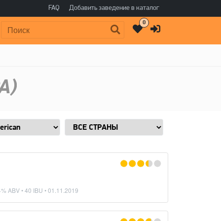
FAQ
Добавить заведение в каталог
0
Поиск:
A)
4% ABV • 40 IBU •
01.11.2019