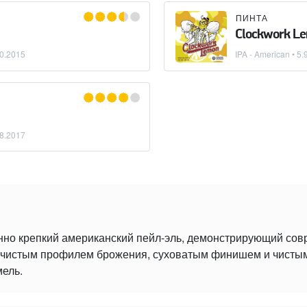
ПИНТА
Clockwork L
0.2015
IPA - American
• 5.
8.2017
нно крепкий американский пейл-эль, демонстрирующий со
 с чистым профилем брожения, суховатым финишем и чист
мель.