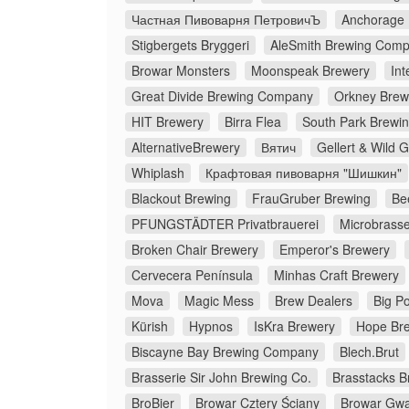
Частная Пивоварня ПетровичЪ
Anchorage
Stigbergets Bryggeri
AleSmith Brewing Com
Browar Monsters
Moonspeak Brewery
Int
Great Divide Brewing Company
Orkney Brew
HIT Brewery
Birra Flea
South Park Brewin
AlternativeBrewery
Вятич
Gellert & Wild 
Whiplash
Крафтовая пивоварня "Шишкин"
Blackout Brewing
FrauGruber Brewing
Be
PFUNGSTÄDTER Privatbrauerei
Microbrasse
Broken Chair Brewery
Emperor's Brewery
Cervecera Península
Minhas Craft Brewery
Mova
Magic Mess
Brew Dealers
Big Po
Kürish
Hypnos
IsKra Brewery
Hope Br
Biscayne Bay Brewing Company
Blech.Brut
Brasserie Sir John Brewing Co.
Brasstacks 
BroBier
Browar Cztery Ściany
Browar Gw