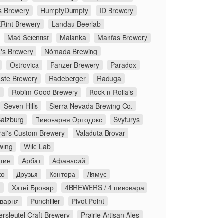
s Brewery
HumptyDumpty
ID Brewery
Rint Brewery
Landau Beerlab
Mad Scientist
Malanka
Manfas Brewery
's Brewery
Nómada Brewing
Ostrovica
Panzer Brewery
Paradox
ste Brewery
Radeberger
Raduga
y
Robim Good Brewery
Rock-n-Rolla’s
Seven Hills
Sierra Nevada Brewing Co.
Salzburg
Пивоварня Ортодокс
Švyturys
ral's Custom Brewery
Valaduta Brovar
wing
Wild Lab
стин
Арбат
Афанасий
ко
Друзья
Контора
Лямус
а
Хатні Бровар
4BREWERS / 4 пивовара
оварня
Punchiller
Pivot Point
rsleutel Craft Brewery
Prairie Artisan Ales