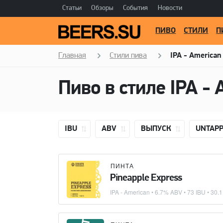
Статьи
Обзоры
События
Новости
ПИВО
СТИЛИ
П
Главная
Стили пива
IPA - American
Пиво в стиле
IPA - 
IBU
ABV
ВЫПУСК
UNTAP
ПИНТА
Pineapple Express
IPA - American
• 6.7% ABV • 73 IBU •
30.1