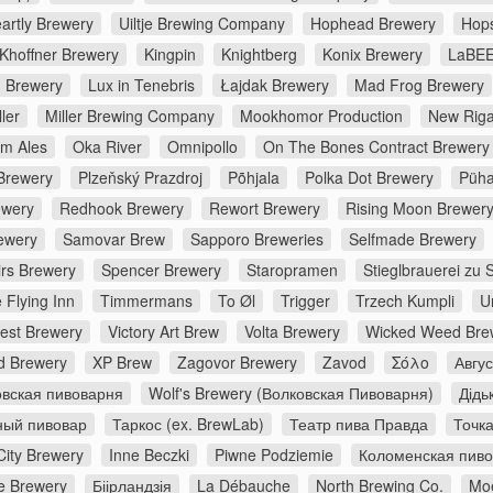
artly Brewery
Uiltje Brewing Company
Hophead Brewery
Hop
Khoffner Brewery
Kingpin
Knightberg
Konix Brewery
LaBEE
d Brewery
Lux in Tenebris
Łajdak Brewery
Mad Frog Brewery
ler
Miller Brewing Company
Mookhomor Production
New Riga
m Ales
Oka River
Omnipollo
On The Bones Contract Brewery
Brewery
Plzeňský Prazdroj
Põhjala
Polka Dot Brewery
Püha
ewery
Redhook Brewery
Rewort Brewery
Rising Moon Brewer
ewery
Samovar Brew
Sapporo Breweries
Selfmade Brewery
irs Brewery
Spencer Brewery
Staropramen
Stieglbrauerei zu 
 Flying Inn
Timmermans
To Øl
Trigger
Trzech Kumpli
U
rest Brewery
Victory Art Brew
Volta Brewery
Wicked Weed Bre
d Brewery
XP Brew
Zagovor Brewery
Zavod
Σόλο
Авгу
вская пивоварня
Wolf's Brewery (Волковская Пивоварня)
Дідь
ный пивовар
Таркос (ex. BrewLab)
Театр пива Правда
Точк
City Brewery
Inne Beczki
Piwne Podziemie
Коломенская пив
e Brewery
Біірландзія
La Débauche
North Brewing Co.
Moe