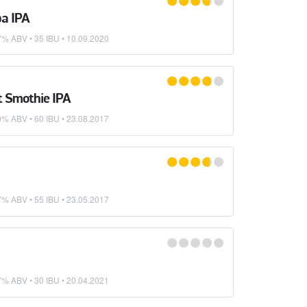
pa IPA
7% ABV • 35 IBU •
10.09.2020
t Smothie IPA
0% ABV • 60 IBU •
23.08.2017
7% ABV • 55 IBU •
23.05.2017
7% ABV • 30 IBU •
20.04.2021