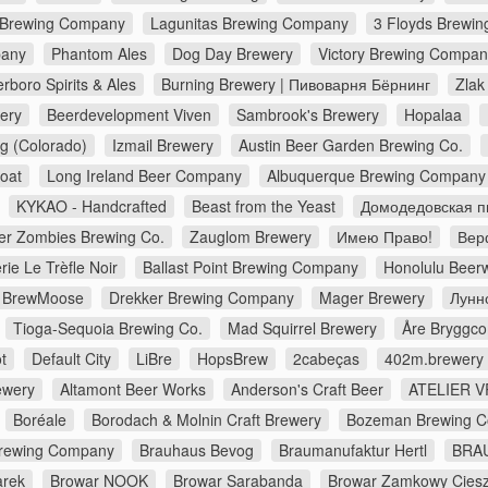
 Brewing Company
Lagunitas Brewing Company
3 Floyds Brewin
pany
Phantom Ales
Dog Day Brewery
Victory Brewing Compan
erboro Spirits & Ales
Burning Brewery | Пивоварня Бёрнинг
Zlak
ery
Beerdevelopment Viven
Sambrook's Brewery
Hopalaa
g (Colorado)
Izmail Brewery
Austin Beer Garden Brewing Co.
Goat
Long Ireland Beer Company
Albuquerque Brewing Company
KYKAO - Handcrafted
Beast from the Yeast
Домодедовская п
er Zombies Brewing Co.
Zauglom Brewery
Имею Право!
Верф
rie Le Trèfle Noir
Ballast Point Brewing Company
Honolulu Beer
BrewMoose
Drekker Brewing Company
Mager Brewery
Лунн
Tioga-Sequoia Brewing Co.
Mad Squirrel Brewery
Åre Bryggc
t
Default City
LiBre
HopsBrew
2cabeças
402m.brewery
ewery
Altamont Beer Works
Anderson's Craft Beer
ATELIER V
Boréale
Borodach & Molnin Craft Brewery
Bozeman Brewing 
Brewing Company
Brauhaus Bevog
Braumanufaktur Hertl
BRA
arek
Browar NOOK
Browar Sarabanda
Browar Zamkowy Cies