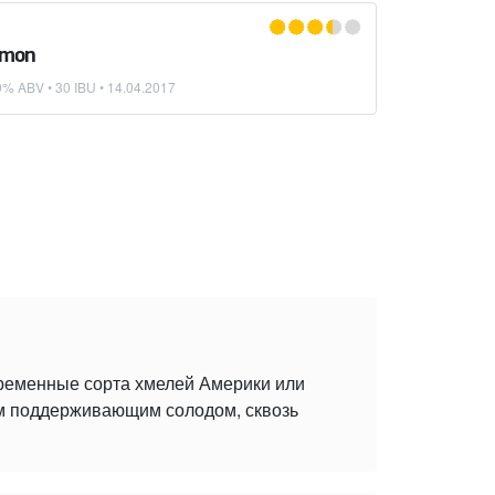
emon
9% ABV • 30 IBU •
14.04.2017
временные сорта хмелей Америки или
ым поддерживающим солодом, сквозь