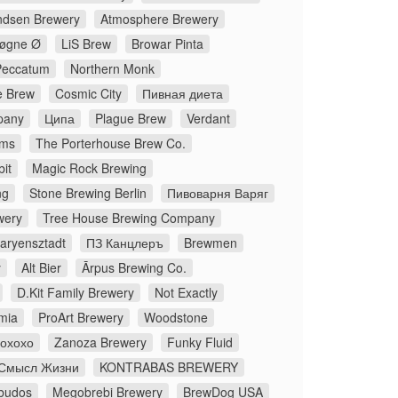
dsen Brewery
Atmosphere Brewery
øgne Ø
LiS Brew
Browar Pinta
Peccatum
Northern Monk
 Brew
Cosmic City
Пивная диета
pany
Ципа
Plague Brew
Verdant
ms
The Porterhouse Brew Co.
it
Magic Rock Brewing
ng
Stone Brewing Berlin
Пивоварня Варяг
wery
Tree House Brewing Company
aryensztadt
ПЗ Канцлеръ
Brewmen
y
Alt Bier
Ārpus Brewing Co.
D.Kit Family Brewery
Not Exactly
mia
ProArt Brewery
Woodstone
Йохохо
Zanoza Brewery
Funky Fluid
Смысл Жизни
KONTRABAS BREWERY
budos
Megobrebi Brewery
BrewDog USA