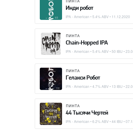
ПИНТА
Инди робот
IPA - American
• 5.4% ABV •
11.12.2020
ПИНТА
Chain-Hopped IPA
IPA - American
• 5.4% ABV • 50 IBU •
23.0
ПИНТА
Гелакси Робот
IPA - American
• 4.7% ABV • 13 IBU •
22.0
ПИНТА
44 Тысячи Чертей
IPA - American
• 6.2% ABV • 44 IBU •
07.1