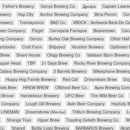
Father's Brewery
Genys Brewing Co.
Дрофа
Captain Lawre
rewery
Hop City
Anchor Brewing Company
Birra Peroni
Cor
Brewery
Treintaycinco
BAD Co.
VBDCK - Verbeeck-Back-De C
Beer Company
Flügel
Cervejaria Farrapos
Beavertown
Cerv
ing Company
Gonzo
Burley Oak Brewing Company
Other Half
arlobobo
Craft Farm
Shipyard
Vocation Brewery
Optimism 
 Brew
Share House
Ology Brewing Co
Valdsam Bjorn Brewery
opper Head
TBP
21 Days Brew
Rocky River Brewing Compan
Galaxy Brewing Company
2 Barrels Brewery
Mikerphone Brewin
Hoppy Hog Family Brewery
Red Cat
Dreamteam Brew
Dog
ble.Beer
HREW BREW
Offshoot Beer Co.
Apex Brewing Com
i Brovar
Harviestoun Brewery
UFO Beer
The Wild Beer Co
ng Company
Lough Gill Brewery
Aslin Beer Company
Hopfully 
LINEMAN
Dreamsbrew (Мечты)
Trillium Brewing Company
L
Strange Toys
Hyper Brew
Toppling Goliath Brewing Co.
W
Co.
Shared
Bottle Logic Brewing
BARBARUS Brewery
Alca