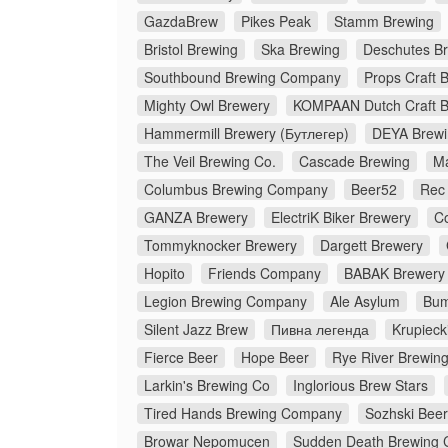
GazdaBrew
Pikes Peak
Stamm Brewing
Bristol Brewing
Ska Brewing
Deschutes B
Southbound Brewing Company
Props Craft 
Mighty Owl Brewery
KOMPAAN Dutch Craft 
Hammermill Brewery (Бутлегер)
DEYA Brew
The Veil Brewing Co.
Cascade Brewing
M
Columbus Brewing Company
Beer52
Rec
GANZA Brewery
ElectriK Biker Brewery
C
Tommyknocker Brewery
Dargett Brewery
Hopito
Friends Company
BABAK Brewery
Legion Brewing Company
Ale Asylum
Bum
Silent Jazz Brew
Пивна легенда
Krupieck
Fierce Beer
Hope Beer
Rye River Brewi
Larkin's Brewing Co
Inglorious Brew Stars
Tired Hands Brewing Company
Sozhski Beer
Browar Nepomucen
Sudden Death Brewing 