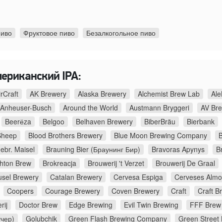
пиво
Фруктовое пиво
Безалкогольное пиво
мериканский IPA:
irCraft
AK Brewery
Alaska Brewery
Alchemist Brew Lab
Ale
Anheuser-Busch
Around the World
Austmann Bryggeri
AV Br
Beerёza
Belgoo
Belhaven Brewery
BiberBräu
Bierbank
Sheep
Blood Brothers Brewery
Blue Moon Brewing Company
B
ebr. Maisel
Brauning Bier (Браунинг Бир)
Bravoras Apynys
B
ghton Brew
Brokreacja
Brouwerij 't Verzet
Brouwerij De Graal
usel Brewery
Catalan Brewery
Cervesa Espiga
Cerveses Almo
Coopers
Courage Brewery
Coven Brewery
Craft
Craft B
rij
Doctor Brew
Edge Brewing
Evil Twin Brewing
FFF Brew
тчер)
Golubchik
Green Flash Brewing Company
Green Street