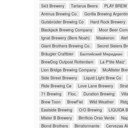
S43 Brewery
Tartarus Beers
PLAY BREW 
Animus Brewing Co.
Gorilla Brewing Argenti
Gutsbrüder Brewing Co
Hard Rock Brewery
Blackjack Brewing Company
Moor Beer Com
Ignat Brewery (Bere Noah)
Maskeron
Ale
Giant Brothers Brewing Co.
Secret Sisters B
Bräugier Craftbier
Балтийский Меридиан
BrewDog Outpost Rotterdam
La P'tite Maiz'
Lion Bridge Brewing Company
McAllister B
Side Street Brewery
Liquid Light Brew Co
Ride Brewing Cø
Love Lane Brewery
Stra
71 Brewing
Floc.
Duration Brewing
Vil
Brew Toon
BrewFist
Wild Weather
Rid
Eastside Brewing
O/O Brewing
LIQUIDA Bi
Mister B Brewery
Birrificio Orso Verde
Nap
Blond Brothers
Birraformante
Cervezas Al