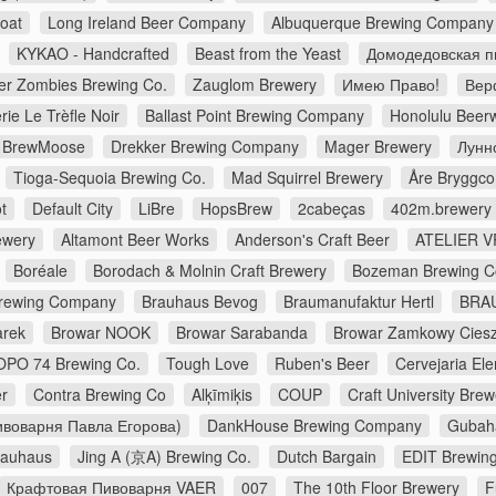
Goat
Long Ireland Beer Company
Albuquerque Brewing Company
KYKAO - Handcrafted
Beast from the Yeast
Домодедовская п
er Zombies Brewing Co.
Zauglom Brewery
Имею Право!
Верф
rie Le Trèfle Noir
Ballast Point Brewing Company
Honolulu Beer
BrewMoose
Drekker Brewing Company
Mager Brewery
Лунн
Tioga-Sequoia Brewing Co.
Mad Squirrel Brewery
Åre Bryggc
t
Default City
LiBre
HopsBrew
2cabeças
402m.brewery
ewery
Altamont Beer Works
Anderson's Craft Beer
ATELIER V
Boréale
Borodach & Molnin Craft Brewery
Bozeman Brewing 
Brewing Company
Brauhaus Bevog
Braumanufaktur Hertl
BRA
arek
Browar NOOK
Browar Sarabanda
Browar Zamkowy Cies
OPO 74 Brewing Co.
Tough Love
Ruben's Beer
Cervejaria E
r
Contra Brewing Co
Alķīmiķis
COUP
Craft University Brew
воварня Павла Егорова)
DankHouse Brewing Company
Gubah
rauhaus
Jing A (京A) Brewing Co.
Dutch Bargain
EDIT Brewin
Крафтовая Пивоварня VAER
007
The 10th Floor Brewery
F