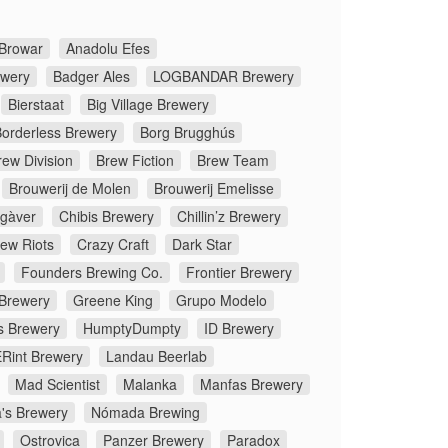
Browar
Anadolu Efes
ewery
Badger Ales
LOGBANDAR Brewery
Bierstaat
Big Village Brewery
orderless Brewery
Borg Brugghús
rew Division
Brew Fiction
Brew Team
Brouwerij de Molen
Brouwerij Emelisse
gàver
Chibis Brewery
Chillin’z Brewery
rew Riots
Crazy Craft
Dark Star
Founders Brewing Co.
Frontier Brewery
 Brewery
Greene King
Grupo Modelo
s Brewery
HumptyDumpty
ID Brewery
Rint Brewery
Landau Beerlab
Mad Scientist
Malanka
Manfas Brewery
's Brewery
Nómada Brewing
Ostrovica
Panzer Brewery
Paradox