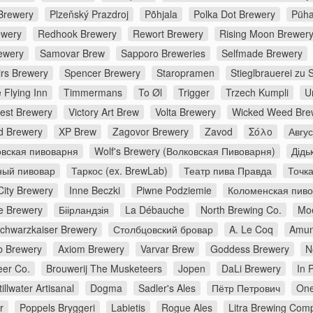
Brewery
Plzeňský Prazdroj
Põhjala
Polka Dot Brewery
Püha
ewery
Redhook Brewery
Rewort Brewery
Rising Moon Brewer
ewery
Samovar Brew
Sapporo Breweries
Selfmade Brewery
irs Brewery
Spencer Brewery
Staropramen
Stieglbrauerei zu 
 Flying Inn
Timmermans
To Øl
Trigger
Trzech Kumpli
U
rest Brewery
Victory Art Brew
Volta Brewery
Wicked Weed Bre
d Brewery
XP Brew
Zagovor Brewery
Zavod
Σόλο
Авгу
вская пивоварня
Wolf's Brewery (Волковская Пивоварня)
Дідь
ный пивовар
Таркос (ex. BrewLab)
Театр пива Правда
Точк
City Brewery
Inne Beczki
Piwne Podziemie
Коломенская пив
e Brewery
Біірландзія
La Débauche
North Brewing Co.
Moe
chwarzkaiser Brewery
Столбцовский бровар
A. Le Coq
Amun
 Brewery
Axiom Brewery
Varvar Brew
Goddess Brewery
N
er Co.
Brouwerij The Musketeers
Jopen
DaLi Brewery
In 
tillwater Artisanal
Dogma
Sadler's Ales
Пётр Петрович
One
r
Poppels Bryggeri
Labietis
Rogue Ales
Litra Brewing Com