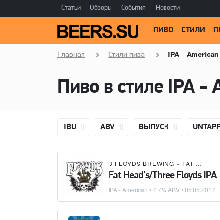
Статьи
Обзоры
События
Новости
ПИВО
СТИЛИ
П
Главная
Стили пива
IPA - American
Пиво в стиле
IPA - 
IBU
ABV
ВЫПУСК
UNTAP
3 FLOYDS BREWING
×
FAT HEAD'S BREWERY
Fat Head's/Three Floyds IPA
IPA - American
• 7.7% ABV •
05.05.2017