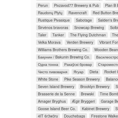
Perun
Pivzavod77 Brewery & Pub
Plan B 
Raudonų Plytų
Ravencraft
Red Button Br
Rustique Pivasique
Sabotage
Salden's Br
Širvėnos bravoras
Snowcap Brewing
Solb
Taler
Tanker
The Flying Dutchman
The
Velka Morava
Verden Brewery
Vibrant Fo
Williams Brothers Brewing Co.
Wooden Bear
Бакунин / Bakunin Brewing Co.
Василеостро
Одна тонна
Ракаўскі бровар
Старомест
Чисто пивоварня
Ягуар
Dieta
Rocket 
White Stone
Pike Season Brewery
Balanc
Seven Island Brewery
Brooklyn Brewery
S
Brasserie de la Senne
Brewski
Time Bomb
Amager Bryghus
Ægir Bryggeri
Garage Be
Goose Island Beer Co.
Kabinet Brewery
S
4IT 6r3w3ry
Douchebags
Firestone Walke