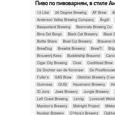
Пиво по пивоварням, в стиле А
13 Litar
26 Degree Brewing
AF Brew
A
Anderson Valley Brewing Company
Ängöl
Basqueland Brewing
Beermats Brewing Co
Birra Del Borgo
Black Cat Brewery
Black 
Bottle Share
Bowl Cut Brewery
Brauerei G
BrewDog
Brewlok Brewery
BrewT!
Bri
Brouwerij Kees
Buddelship Brauerei
Caro
Cigar City Brewing
Clute
CoolHead Brew
De Dochter van de Korenaar
De Proefbrouwe
Fuller’s
GAS Brew
Gletcher Brewery (Гле
Guinness
GUSI
Hausmann Brewery
He
ID Jons
Jaws Brewery
Jungle Brewery
Left Coast Brewing
Lervig
Lovecraft Weir
Marston's Brewery
Midnight Project
Mikkel
Nuclear Brewery
O’Hara’s Brewery
Oakha