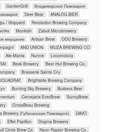
GardenGrill
Владимирская Пивоварня
ивоварня
Deer Bear
ANALOG.BIER
ь / Shipyard
Revolution Brewing Company
works
Monkish
Zaludi Microbrewery
ое мерцание
Artisan Brew
ODU Brewery
ompagni
AND UNION
MUZA BREWING CO
Ale-Mania
Nurme
Locomotora
RAI
Beak Brewery
Beer Hut Brewing Co.
Company
Brasserie Sainte Cru
UQUADRAT
Brightside Brewing Company
zyn
Burning Sky Brewery
Buskers Beer
lementum
Cervejaria EverBrew
SunnyBrew
ery
CrossBeau Brewing
a Brewery (Губахинская Пивоварня)
DAVO
g
Effet Papillon
Dogma Brewery
ull Circle Brew Co
Neon Raptor Brewing Co.