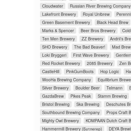
Cloudwater
Russian River Brewing Company
Lakefront Brewery
Royal Unibrew
Perenni
Green Basement Brewery
Black Head Brew
Marks & Spencer
Beer Bros Brewery
Cold
Ten Men Brewery
ZZ Brewery
Andrii's Br
SHO Brewery
The Bad Beaver!
Mad Brew
Loki Bryggeri
First Wave Brewery
Gentlem
Red Rocket Brewery
2085 Brewery
Zen B
CastleHill
PinkGumBoots
Hop Logic
Ha
WooHa Brewing Company
Equilibrium Brewe
Silver Brewery
Boulder Beer
Telmann
GazdaBrew
Pikes Peak
Stamm Brewing
Bristol Brewing
Ska Brewing
Deschutes B
Southbound Brewing Company
Props Craft 
Mighty Owl Brewery
KOMPAAN Dutch Craft 
Hammermill Brewery (Бутлегер)
DEYA Brew