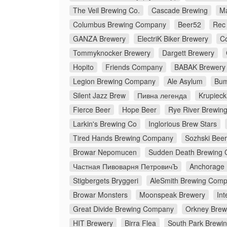
The Veil Brewing Co.
Cascade Brewing
M
Columbus Brewing Company
Beer52
Rec
GANZA Brewery
ElectriK Biker Brewery
C
Tommyknocker Brewery
Dargett Brewery
Hopito
Friends Company
BABAK Brewery
Legion Brewing Company
Ale Asylum
Bum
Silent Jazz Brew
Пивна легенда
Krupieck
Fierce Beer
Hope Beer
Rye River Brewi
Larkin's Brewing Co
Inglorious Brew Stars
Tired Hands Brewing Company
Sozhski Beer
Browar Nepomucen
Sudden Death Brewing 
Частная Пивоварня ПетровичЪ
Anchorage
Stigbergets Bryggeri
AleSmith Brewing Com
Browar Monsters
Moonspeak Brewery
Int
Great Divide Brewing Company
Orkney Brew
HIT Brewery
Birra Flea
South Park Brewin