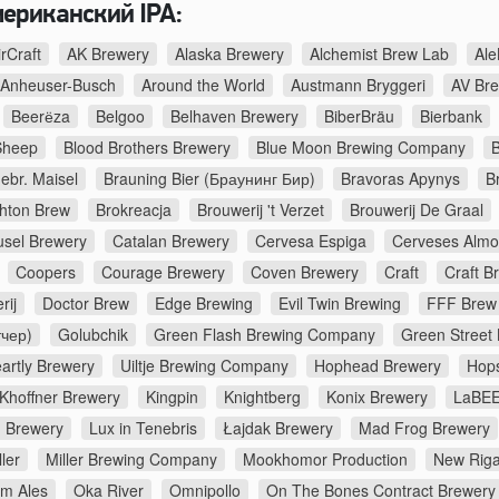
мериканский IPA:
irCraft
AK Brewery
Alaska Brewery
Alchemist Brew Lab
Ale
Anheuser-Busch
Around the World
Austmann Bryggeri
AV Br
Beerёza
Belgoo
Belhaven Brewery
BiberBräu
Bierbank
Sheep
Blood Brothers Brewery
Blue Moon Brewing Company
B
ebr. Maisel
Brauning Bier (Браунинг Бир)
Bravoras Apynys
B
ghton Brew
Brokreacja
Brouwerij 't Verzet
Brouwerij De Graal
usel Brewery
Catalan Brewery
Cervesa Espiga
Cerveses Almo
Coopers
Courage Brewery
Coven Brewery
Craft
Craft B
rij
Doctor Brew
Edge Brewing
Evil Twin Brewing
FFF Brew
тчер)
Golubchik
Green Flash Brewing Company
Green Street
artly Brewery
Uiltje Brewing Company
Hophead Brewery
Hop
Khoffner Brewery
Kingpin
Knightberg
Konix Brewery
LaBEE
d Brewery
Lux in Tenebris
Łajdak Brewery
Mad Frog Brewery
ler
Miller Brewing Company
Mookhomor Production
New Riga
m Ales
Oka River
Omnipollo
On The Bones Contract Brewery