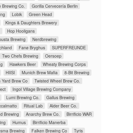
e Brewing Co.
Gorilla Cervecería Berlin
ing
Lobik
Green Head
Kings & Daughters Brewery
.
Hop Hooligans
pusta Brewing
Nerdbrewing
chland
Fanø Bryghus
SUPERFREUNDE
Two Chefs Brewing
Oersoep
ng
Hawkers Beer
Wheaty Brewing Corps
HIISI
Munich Brew Mafia
8-Bit Brewing
 Yard Brew Co
Twisted Wheel Brew Co.
ect
Ingol Village Brewing Company
Lumi Brewing Co.
Gallus Brewing
ccalmatto
Ritual Lab
Alder Beer Co.
d Brewing
Anarchy Brew Co.
Birrificio WAR
ing
Humus
Birrificio Manerba
sma Brewing
Falken Brewing Co
Tyris