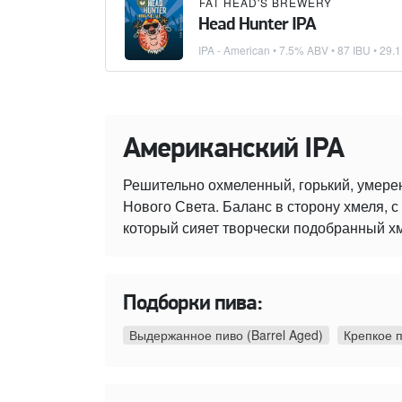
FAT HEAD'S BREWERY
Head Hunter IPA
IPA - American
• 7.5% ABV • 87 IBU •
29.1
Американский IPA
Решительно охмеленный, горький, умере
Нового Света. Баланс в сторону хмеля,
который сияет творчески подобранный х
Подборки пива:
Выдержанное пиво (Barrel Aged)
Крепкое 