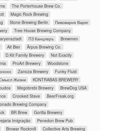
ms
The Porterhouse Brew Co.
it
Magic Rock Brewing
ng
Stone Brewing Berlin
Пивоварня Варяг
wery
Tree House Brewing Company
aryensztadt
ПЗ Канцлеръ
Brewmen
y
Alt Bier
Ārpus Brewing Co.
D.Kit Family Brewery
Not Exactly
mia
ProArt Brewery
Woodstone
Йохохо
Zanoza Brewery
Funky Fluid
Смысл Жизни
KONTRABAS BREWERY
budos
Megobrebi Brewery
BrewDog USA
nce
Crooked Stave
BeerFreak.org
onado Brewing Company
ock
BR Brew
Gorilla Brewery
ejaria Imigração
Penedon Brew Pub
Browar Rockmill
Collective Arts Brewing