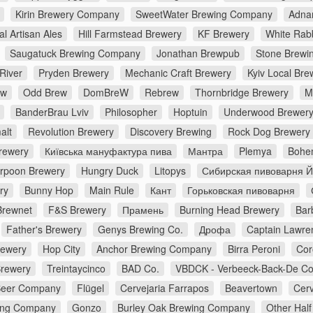
Kirin Brewery Company
SweetWater Brewing Company
Adna
al Artisan Ales
Hill Farmstead Brewery
KF Brewery
White Rabb
Saugatuck Brewing Company
Jonathan Brewpub
Stone Brewi
River
Pryden Brewery
Mechanic Craft Brewery
Kyiv Local Bre
ew
Odd Brew
DomBreW
Rebrew
Thornbridge Brewery
M
BanderBrau Lviv
Philosopher
Hoptuin
Underwood Brewer
alt
Revolution Brewery
Discovery Brewing
Rock Dog Brewery
rewery
Київська мануфактура пива
Мантра
Plemya
Bohe
rpoon Brewery
Hungry Duck
Litopys
Сибирская пивоварня 
ry
Bunny Hop
Main Rule
Кант
Горьковская пивоварня
Brewnet
F&S Brewery
Прамень
Burning Head Brewery
Bar
Father's Brewery
Genys Brewing Co.
Дрофа
Captain Lawre
rewery
Hop City
Anchor Brewing Company
Birra Peroni
Cor
Brewery
Treintaycinco
BAD Co.
VBDCK - Verbeeck-Back-De C
Beer Company
Flügel
Cervejaria Farrapos
Beavertown
Cerv
ing Company
Gonzo
Burley Oak Brewing Company
Other Half