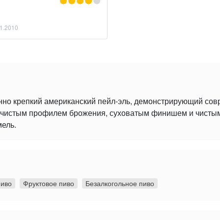
1.2010
нно крепкий американский пейл-эль, демонстрирующий со
 с чистым профилем брожения, суховатым финишем и чист
мель.
пиво
Фруктовое пиво
Безалкогольное пиво