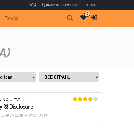
FAQ
Добавить заведение в каталог
0
Поиск:
A)
WING
×
FAT HEAD'S BREWERY
ty & Disclosure
9% ABV • 80 IBU •
27.01.2017