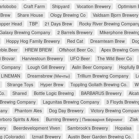
arlobobo
Craft Farm
Shipyard
Vocation Brewery
Optimism 
 Brew
Share House
Ology Brewing Co
Valdsam Bjorn Brewery
opper Head
TBP
21 Days Brew
Rocky River Brewing Compan
Galaxy Brewing Company
2 Barrels Brewery
Mikerphone Brewin
Hoppy Hog Family Brewery
Red Cat
Dreamteam Brew
Dog
ble.Beer
HREW BREW
Offshoot Beer Co.
Apex Brewing Com
i Brovar
Harviestoun Brewery
UFO Beer
The Wild Beer Co
ng Company
Lough Gill Brewery
Aslin Beer Company
Hopfully 
LINEMAN
Dreamsbrew (Мечты)
Trillium Brewing Company
L
Strange Toys
Hyper Brew
Toppling Goliath Brewing Co.
W
Co.
Shared
Bottle Logic Brewing
BARBARUS Brewery
Alca
 Brewing Company
Lagunitas Brewing Company
3 Floyds Brewin
pany
Phantom Ales
Dog Day Brewery
Victory Brewing Compan
erboro Spirits & Ales
Burning Brewery | Пивоварня Бёрнинг
Zlak
ery
Beerdevelopment Viven
Sambrook's Brewery
Hopalaa
g (Colorado)
Izmail Brewery
Austin Beer Garden Brewing Co.