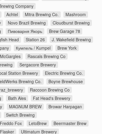
Brewing Company
Achtel
Mitra Brewing Co.
Mashroom
y
Novo Brazil Brewing
Cloudburst Brewing
g
Пивоварня Якорь
Brew Garage 78
fish Head
Station 26
J. Wakefield Brewing
pany
Кумпель / Kumpel
Brew York
McGargles
Rascals Brewing Co
Brewing
Sergacore Brewery
ocal Station Brewery
Electric Brewing Co.
eldWerks Brewing Co.
Boyne Brewhouse
traz_brewery
Raccoon Brewing Co
g
Bath Ales
Fat Head's Brewery
y
MAGNUM BREW
Browar Harpagan
Switch Brewing
Freddo Fox
LetoBrew
Beermaster Brew
Flasker
Ultimatum Brewery