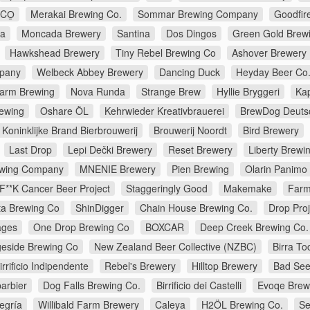
CO̠
Merakai Brewing Co.
Sommar Brewing Company
Goodfir
na
Moncada Brewery
Santina
Dos Dingos
Green Gold Brew
Hawkshead Brewery
Tiny Rebel Brewing Co
Ashover Brewery
pany
Welbeck Abbey Brewery
Dancing Duck
Heyday Beer Co
farm Brewing
Nova Runda
Strange Brew
Hyllie Bryggeri
Ka
rewing
Oshare ÖL
Kehrwieder Kreativbrauerei
BrewDog Deuts
Koninklijke Brand Bierbrouwerij
Brouwerij Noordt
Bird Brewery
Last Drop
Lepi Dečki Brewery
Reset Brewery
Liberty Brewi
rewing Company
MNENIE Brewery
Pien Brewing
Olarin Panimo
F**K Cancer Beer Project
Staggeringly Good
Makemake
Farm
ta Brewing Co
ShinDigger
Chain House Brewing Co.
Drop Proj
lages
One Drop Brewing Co
BOXCAR
Deep Creek Brewing Co.
geside Brewing Co
New Zealand Beer Collective (NZBC)
Birra To
rrificio Indipendente
Rebel's Brewery
Hilltop Brewery
Bad See
arbier
Dog Falls Brewing Co.
Birrificio dei Castelli
Evoqe Brew
egría
Willibald Farm Brewery
Caleya
H2ÖL Brewing Co.
Se