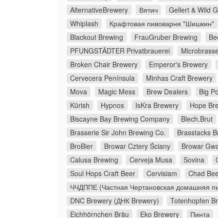
AlternativeBrewery
Вятич
Gellert & Wild 
Whiplash
Крафтовая пивоварня "Шишкин"
Blackout Brewing
FrauGruber Brewing
Be
PFUNGSTÄDTER Privatbrauerei
Microbrasse
Broken Chair Brewery
Emperor's Brewery
Cervecera Península
Minhas Craft Brewery
Mova
Magic Mess
Brew Dealers
Big Po
Kürish
Hypnos
IsKra Brewery
Hope Br
Biscayne Bay Brewing Company
Blech.Brut
Brasserie Sir John Brewing Co.
Brasstacks 
BroBier
Browar Cztery Ściany
Browar Gw
Calusa Brewing
Cerveja Musa
Sovina
Soul Hops Craft Beer
Cervisiam
Chad Bee
ЧЧДППЕ (Частная Чертановская домашняя пи
DNC Brewery (ДНК Brewery)
Totenhopfen B
Eichhörnchen Bräu
Eko Brewery
Пинта