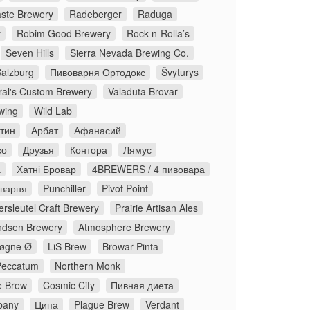
ste Brewery
Radeberger
Raduga
y
Robim Good Brewery
Rock-n-Rolla’s
Seven Hills
Sierra Nevada Brewing Co.
Salzburg
Пивоварня Ортодокс
Švyturys
ral's Custom Brewery
Valaduta Brovar
wing
Wild Lab
стин
Арбат
Афанасий
ко
Друзья
Контора
Лямус
а
Хатні Бровар
4BREWERS / 4 пивовара
оварня
Punchiller
Pivot Point
rsleutel Craft Brewery
Prairie Artisan Ales
dsen Brewery
Atmosphere Brewery
øgne Ø
LiS Brew
Browar Pinta
Peccatum
Northern Monk
 Brew
Cosmic City
Пивная диета
pany
Ципа
Plague Brew
Verdant