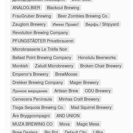
ANALOG.BIER
Blackout Brewing
FrauGruber Brewing
Beer Zombies Brewing Co.
Zauglom Brewery
Имею Право!
Верфь / Shipyard
Revolution Brewing Company
PFUNGSTÄDTER Privatbrauerei
Microbrasserie Le Trèfle Noir
Ballast Point Brewing Company
Honolulu Beerworks
Monkish
Zaludi Microbrewery
Broken Chair Brewery
Emperor's Brewery
BrewMoose
Drekker Brewing Company
Mager Brewery
Лунное мерцание
Artisan Brew
ODU Brewery
Cervecera Península
Minhas Craft Brewery
Tioga-Sequoia Brewing Co.
Mad Squirrel Brewery
Åre Bryggcompagni
AND UNION
MUZA BREWING CO
Mova
Magic Mess
Brew Dealers
Big Pot
Default City
LiBre