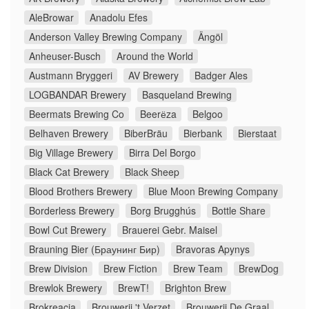
AleBrowar
Anadolu Efes
Anderson Valley Brewing Company
Ängöl
Anheuser-Busch
Around the World
Austmann Bryggeri
AV Brewery
Badger Ales
LOGBANDAR Brewery
Basqueland Brewing
Beermats Brewing Co
Beerёza
Belgoo
Belhaven Brewery
BiberBräu
Bierbank
Bierstaat
Big Village Brewery
Birra Del Borgo
Black Cat Brewery
Black Sheep
Blood Brothers Brewery
Blue Moon Brewing Company
Borderless Brewery
Borg Brugghús
Bottle Share
Bowl Cut Brewery
Brauerei Gebr. Maisel
Brauning Bier (Браунинг Бир)
Bravoras Apynys
Brew Division
Brew Fiction
Brew Team
BrewDog
Brewlok Brewery
BrewT!
Brighton Brew
Brokreacja
Brouwerij 't Verzet
Brouwerij De Graal