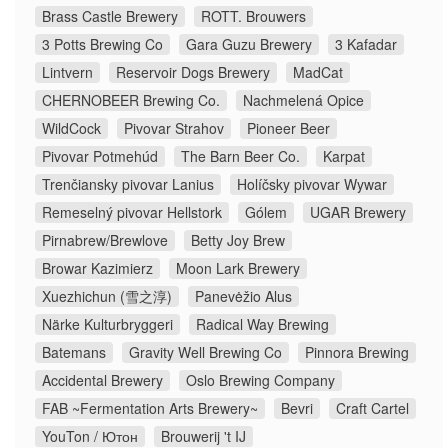
Brass Castle Brewery
ROTT. Brouwers
3 Potts Brewing Co
Gara Guzu Brewery
3 Kafadar
Lintvern
Reservoir Dogs Brewery
MadCat
CHERNOBEER Brewing Co.
Nachmelená Opice
WildCock
Pivovar Strahov
Pioneer Beer
Pivovar Potmehúd
The Barn Beer Co.
Karpat
Trenčiansky pivovar Lanius
Holíčsky pivovar Wywar
Remeselný pivovar Hellstork
Gólem
UGAR Brewery
Pirnabrew/Brewlove
Betty Joy Brew
Browar Kazimierz
Moon Lark Brewery
Xuezhichun (雪之淳)
Panevėžio Alus
Närke Kulturbryggeri
Radical Way Brewing
Batemans
Gravity Well Brewing Co
Pinnora Brewing
Accidental Brewery
Oslo Brewing Company
FAB ~Fermentation Arts Brewery~
Bevri
Craft Cartel
YouTon / Ютон
Brouwerij 't IJ