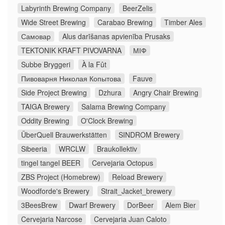
Labyrinth Brewing Company
BeerZelis
Wide Street Brewing
Carabao Brewing
Timber Ales
Самовар
Alus darīšanas apvienība Prusaks
TEKTONIK KRAFT PIVOVARNA
МІФ
Subbe Bryggeri
À la Fût
Пивоварня Николая Копытова
Fauve
Side Project Brewing
Dzhura
Angry Chair Brewing
TAIGA Brewery
Salama Brewing Company
Oddity Brewing
O'Clock Brewing
ÜberQuell Brauwerkstätten
SINDROM Brewery
Sibeeria
WRCLW
Braukollektiv
tingel tangel BEER
Cervejaria Octopus
ZBS Project (Homebrew)
Reload Brewery
Woodforde's Brewery
Strait_Jacket_brewery
3BeesBrew
Dwarf Brewery
DorBeer
Alem Bier
Cervejaria Narcose
Cervejaria Juan Caloto