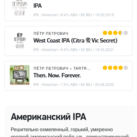
IPA
IPA - American
• 6.4% ABV • 60 IBU •
19.02.2015
ПЁТР ПЕТРОВИЧ
West Coast IPA (Citra & Vic Secret)
IPA - American
• 6.0% ABV • 52 IBU •
19.03.2021
ПЁТР ПЕТРОВИЧ
×
TARTROOM
Then. Now. Forever.
IPA - American
• 7.5% ABV • 60 IBU •
20.06.2022
Американский IPA
Решительно охмеленный, горький, умеренно
крепкий американский пейл-эль, демонстрирующий