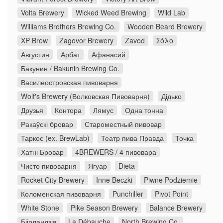
Volta Brewery
Wicked Weed Brewing
Wild Lab
Williams Brothers Brewing Co.
Wooden Beard Brewery
XP Brew
Zagovor Brewery
Zavod
Σόλο
Августин
Арбат
Афанасий
Бакунин / Bakunin Brewing Co.
Василеостровская пивоварня
Wolf's Brewery (Волковская Пивоварня)
Дідько
Друзья
Контора
Лямус
Одна тонна
Ракаўскі бровар
Староместный пивовар
Таркос (ex. BrewLab)
Театр пива Правда
Точка
Хатні Бровар
4BREWERS / 4 пивовара
Чисто пивоварня
Ягуар
Dieta
Rocket City Brewery
Inne Beczki
Piwne Podziemie
Коломенская пивоварня
Punchiller
Pivot Point
White Stone
Pike Season Brewery
Balance Brewery
Біірландзія
La Débauche
North Brewing Co.