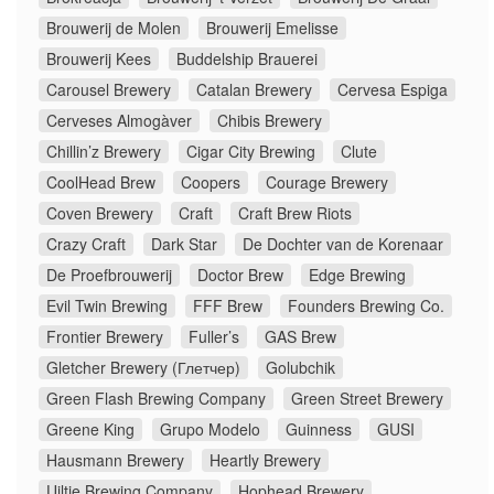
Brouwerij de Molen
Brouwerij Emelisse
Brouwerij Kees
Buddelship Brauerei
Carousel Brewery
Catalan Brewery
Cervesa Espiga
Cerveses Almogàver
Chibis Brewery
Chillin’z Brewery
Cigar City Brewing
Clute
CoolHead Brew
Coopers
Courage Brewery
Coven Brewery
Craft
Craft Brew Riots
Crazy Craft
Dark Star
De Dochter van de Korenaar
De Proefbrouwerij
Doctor Brew
Edge Brewing
Evil Twin Brewing
FFF Brew
Founders Brewing Co.
Frontier Brewery
Fuller’s
GAS Brew
Gletcher Brewery (Глетчер)
Golubchik
Green Flash Brewing Company
Green Street Brewery
Greene King
Grupo Modelo
Guinness
GUSI
Hausmann Brewery
Heartly Brewery
Uiltje Brewing Company
Hophead Brewery