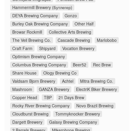
Hammermill Brewery (Бутлегер)
DEYA Brewing Company
Gonzo
Burley Oak Brewing Company
Other Half
Browar Rockmill
Collective Arts Brewing
The Veil Brewing Co.
Cascade Brewing
Marlobobo
Craft Farm
Shipyard
Vocation Brewery
Optimism Brewing Company
Columbus Brewing Company
Beer52
Rec Brew
Share House
Ology Brewing Co
Valdsam Bjorn Brewery
Achtel
Mitra Brewing Co.
Mashroom
GANZA Brewery
ElectriK Biker Brewery
Copper Head
TBP
21 Days Brew
Rocky River Brewing Company
Novo Brazil Brewing
Cloudburst Brewing
Tommyknocker Brewery
Dargett Brewery
Galaxy Brewing Company
2 Barrels Brewery
Mikerphone Brewing