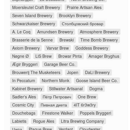
Moersleutel Craft Brewery
Prairie Artisan Ales
Seven Island Brewery
Brooklyn Brewery
Schwarzkaiser Brewery
Столбцовский бровар
A. Le Coq
Amundsen Brewery
Atmosphere Brewery
Brasserie de la Senne
Brewski
Time Bomb Brewery
Axiom Brewery
Varvar Brew
Goddess Brewery
Nøgne Ø
LiS Brew
Browar Pinta
Amager Bryghus
Ægir Bryggeri
Garage Beer Co.
Brouwerij The Musketeers
Jopen
DaLi Brewery
In Peccatum
Northern Monk
Goose Island Beer Co.
Kabinet Brewery
Stillwater Artisanal
Dogma
Sadler's Ales
Пётр Петрович
One Brew
Cosmic City
Пивная диета
4IT 6r3w3ry
Douchebags
Firestone Walker
Poppels Bryggeri
Labietis
Rogue Ales
Litra Brewing Company
Ципа
Plague Brew
Verdant
Cloudwater