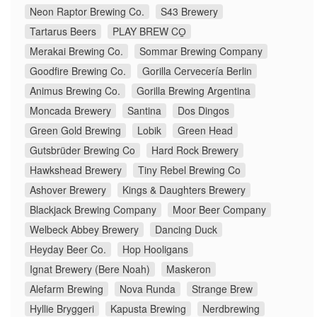
Neon Raptor Brewing Co.
S43 Brewery
Tartarus Beers
PLAY BREW CO̠
Merakai Brewing Co.
Sommar Brewing Company
Goodfire Brewing Co.
Gorilla Cervecería Berlin
Animus Brewing Co.
Gorilla Brewing Argentina
Moncada Brewery
Santina
Dos Dingos
Green Gold Brewing
Lobik
Green Head
Gutsbrüder Brewing Co
Hard Rock Brewery
Hawkshead Brewery
Tiny Rebel Brewing Co
Ashover Brewery
Kings & Daughters Brewery
Blackjack Brewing Company
Moor Beer Company
Welbeck Abbey Brewery
Dancing Duck
Heyday Beer Co.
Hop Hooligans
Ignat Brewery (Bere Noah)
Maskeron
Alefarm Brewing
Nova Runda
Strange Brew
Hyllie Bryggeri
Kapusta Brewing
Nerdbrewing