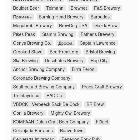
Boulder Beer
Telmann
Brewnet
F&S Brewery
Прамень
Burning Head Brewery
Barbudos
Megobrebi Brewery
BrewDog USA
GazdaBrew
Pikes Peak
Stamm Brewing
Father's Brewery
Genys Brewing Co.
Дрофа
Captain Lawrence
Crooked Stave
BeerFreak.org
Bristol Brewing
Ska Brewing
Deschutes Brewery
Hop City
Anchor Brewing Company
Birra Peroni
Coronado Brewing Company
Southbound Brewing Company
Props Craft Brewery
Treintaycinco
BAD Co.
VBDCK - Verbeeck-Back-De Cock
BR Brew
Gorilla Brewery
Mighty Owl Brewery
KOMPAAN Dutch Craft Beer Company
Flügel
Cervejaria Farrapos
Beavertown
Cervejaria Imigração
Penedon Brew Pub