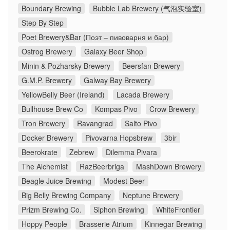
Boundary Brewing
Bubble Lab Brewery (气泡实验室)
Step By Step
Poet Brewery&Bar (Поэт – пивоварня и бар)
Ostrog Brewery
Galaxy Beer Shop
Minin & Pozharsky Brewery
Beersfan Brewery
G.M.P. Brewery
Galway Bay Brewery
YellowBelly Beer (Ireland)
Lacada Brewery
Bullhouse Brew Co
Kompas Pivo
Crow Brewery
Tron Brewery
Ravangrad
Salto Pivo
Docker Brewery
Pivovarna Hopsbrew
3bir
Beerokrate
Zebrew
Dilemma Pivara
The Alchemist
RazBeerbriga
MashDown Brewery
Beagle Juice Brewing
Modest Beer
Big Belly Brewing Company
Neptune Brewery
Prizm Brewing Co.
Siphon Brewing
WhiteFrontier
Hoppy People
Brasserie Atrium
Kinnegar Brewing