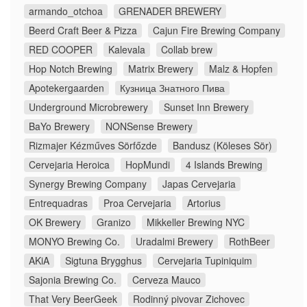
armando_otchoa
GRENADER BREWERY
Beerd Craft Beer & Pizza
Cajun Fire Brewing Company
RED COOPER
Kalevala
Collab brew
Hop Notch Brewing
Matrix Brewery
Malz & Hopfen
Apotekergaarden
Кузница Знатного Пива
Underground Microbrewery
Sunset Inn Brewery
BaYo Brewery
NONSense Brewery
Rizmajer Kézműves Sörfőzde
Bandusz (Köleses Sör)
Cervejaria Heroica
HopMundi
4 Islands Brewing
Synergy Brewing Company
Japas Cervejaria
Entrequadras
Proa Cervejaria
Artorius
OK Brewery
Granizo
Mikkeller Brewing NYC
MONYO Brewing Co.
Uradalmi Brewery
RothBeer
AKiA
Sigtuna Brygghus
Cervejaria Tupiniquim
Sajonia Brewing Co.
Cerveza Mauco
That Very BeerGeek
Rodinný pivovar Zichovec