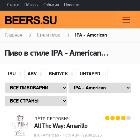
Статьи
Обзоры
События
Новости
Главная
Стили пива
IPA - American
Пиво в стиле
IPA - American
(Американ
IBU
ABV
ВЫПУСК
UNTAPPD
ПЁТР ПЕТРОВИЧ
All The Way: Amarillo
IPA - American
• 7.0% ABV •
29.09.2025