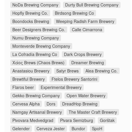
NoDa Brewing Company
Durty Bull Brewing Company
Hopfly Brewing Co.
Birdsong Brewing Co
Boondocks Brewing
Weeping Radish Farm Brewery
Beer Designers Brewing Co.
Calle Cimarrona
Numu Brewing Company
Monteverde Brewing Company
La Cofradía Brewing Co
Dark Crops Brewery
Χάος Brews (Chaos Brews)
Dreamer Brewing
Anastasiou Brewery
Satyr Brews
Alea Brewing Co.
Brewtiful Brewery
Ftelos Brewery Santorini
Flaros beer
Experimental Brewery
Gekko Brewing Company
Open Water Brewery
Cervesa Alpha
Dors
DreadHop Brewing
Namgay Artisanal Brewery
The Master Craft Brewery
Pivovara Medvedgrad
Pivara Semizburg
Gorštak
Gelender
Cerveza Jester
Bundor
SpoH