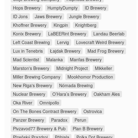
Hops Brewery
HumptyDumpty
ID Brewery
ID Jons
Jaws Brewery
Jungle Brewery
Khoffner Brewery
Kingpin
Knightberg
Konix Brewery
LaBEERint Brewery
Landau Beerlab
Left Coast Brewing
Lervig
Lovecraft Weird Brewery
Lux in Tenebris
Łajdak Brewery
Mad Frog Brewery
Mad Scientist
Malanka
Manfas Brewery
Marston's Brewery
Midnight Project
Mikkeller
Miller Brewing Company
Mookhomor Production
New Riga's Brewery
Nómada Brewing
Nuclear Brewery
O’Hara’s Brewery
Oakham Ales
Oka River
Omnipollo
On The Bones Contract Brewery
Ostrovica
Panzer Brewery
Paradox
Perun
Pivzavod77 Brewery & Pub
Plan B Brewery
Plzeňský Prazdroj
Põhjala
Polka Dot Brewery