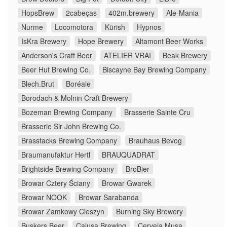
HopsBrew
2cabeças
402m.brewery
Ale-Mania
Nurme
Locomotora
Kürish
Hypnos
IsKra Brewery
Hope Brewery
Altamont Beer Works
Anderson's Craft Beer
ATELIER VRAI
Beak Brewery
Beer Hut Brewing Co.
Biscayne Bay Brewing Company
Blech.Brut
Boréale
Borodach & Molnin Craft Brewery
Bozeman Brewing Company
Brasserie Sainte Cru
Brasserie Sir John Brewing Co.
Brasstacks Brewing Company
Brauhaus Bevog
Braumanufaktur Hertl
BRAUQUADRAT
Brightside Brewing Company
BroBier
Browar Cztery Ściany
Browar Gwarek
Browar NOOK
Browar Sarabanda
Browar Zamkowy Cieszyn
Burning Sky Brewery
Buskers Beer
Calusa Brewing
Cerveja Musa