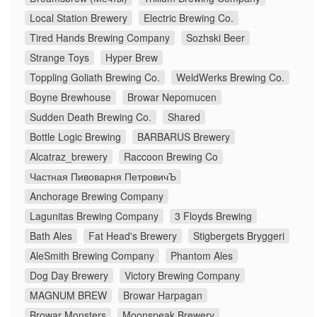
Local Station Brewery
Electric Brewing Co.
Tired Hands Brewing Company
Sozhski Beer
Strange Toys
Hyper Brew
Toppling Goliath Brewing Co.
WeldWerks Brewing Co.
Boyne Brewhouse
Browar Nepomucen
Sudden Death Brewing Co.
Shared
Bottle Logic Brewing
BARBARUS Brewery
Alcatraz_brewery
Raccoon Brewing Co
Частная Пивоварня ПетровичЪ
Anchorage Brewing Company
Lagunitas Brewing Company
3 Floyds Brewing
Bath Ales
Fat Head's Brewery
Stigbergets Bryggeri
AleSmith Brewing Company
Phantom Ales
Dog Day Brewery
Victory Brewing Company
MAGNUM BREW
Browar Harpagan
Browar Monsters
Moonspeak Brewery