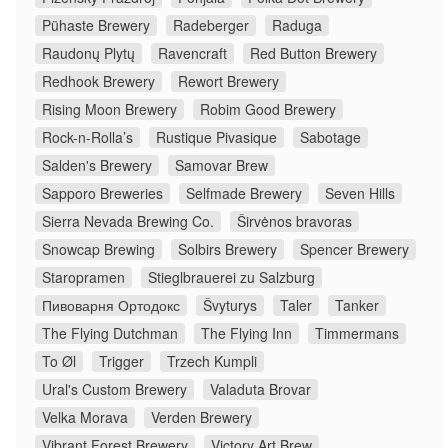
Pühaste Brewery
Radeberger
Raduga
Raudonų Plytų
Ravencraft
Red Button Brewery
Redhook Brewery
Rewort Brewery
Rising Moon Brewery
Robim Good Brewery
Rock-n-Rolla’s
Rustique Pivasique
Sabotage
Salden's Brewery
Samovar Brew
Sapporo Breweries
Selfmade Brewery
Seven Hills
Sierra Nevada Brewing Co.
Širvėnos bravoras
Snowcap Brewing
Solbirs Brewery
Spencer Brewery
Staropramen
Stieglbrauerei zu Salzburg
Пивоварня Ортодокс
Švyturys
Taler
Tanker
The Flying Dutchman
The Flying Inn
Timmermans
To Øl
Trigger
Trzech Kumpli
Ural's Custom Brewery
Valaduta Brovar
Velka Morava
Verden Brewery
Vibrant Forest Brewery
Victory Art Brew