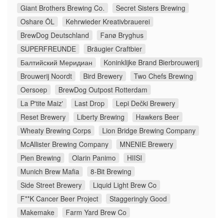
Giant Brothers Brewing Co.
Secret Sisters Brewing
Oshare ÖL
Kehrwieder Kreativbrauerei
BrewDog Deutschland
Fanø Bryghus
SUPERFREUNDE
Bräugier Craftbier
Балтийский Меридиан
Koninklijke Brand Bierbrouwerij
Brouwerij Noordt
Bird Brewery
Two Chefs Brewing
Oersoep
BrewDog Outpost Rotterdam
La P'tite Maiz'
Last Drop
Lepi Dečki Brewery
Reset Brewery
Liberty Brewing
Hawkers Beer
Wheaty Brewing Corps
Lion Bridge Brewing Company
McAllister Brewing Company
MNENIE Brewery
Pien Brewing
Olarin Panimo
HIISI
Munich Brew Mafia
8-Bit Brewing
Side Street Brewery
Liquid Light Brew Co
F**K Cancer Beer Project
Staggeringly Good
Makemake
Farm Yard Brew Co