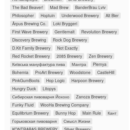
The Bad Beaver!
Mad Brew
BanderBrau Lviv
Philosopher
Hoptuin
Underwood Brewery
Alt Bier
Ārpus Brewing Co.
Loki Bryggeri
First Wave Brewery
Gentlemalt
Revolution Brewery
Discovery Brewing
Rock Dog Brewery
D.Kit Family Brewery
Not Exactly
Red Rocket Brewery
2085 Brewery
Zen Brewery
Київська мануфактура пива
Мантра
Plemya
Bohemia
ProArt Brewery
Woodstone
CastleHill
PinkGumBoots
Hop Logic
Harpoon Brewery
Hungry Duck
Litopys
Сибирская пивоварня Йохохо
Zanoza Brewery
Funky Fluid
WooHa Brewing Company
Equilibrium Brewery
Bunny Hop
Main Rule
Кант
Горьковская пивоварня
Смысл Жизни
KONTRABAS BREWERY
Silver Brewery