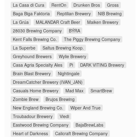
La Casa di Cura
RentOn
Drunken Bros
Gross
Baga Biga Faktoria
Reptilian Brewery
NIB Brewing
La Grúa
MALANDAR Craft Beer
Maiken Brewery
28030 Brewing Company
BÝRA
Kent Falls Brewing Co.
The Piggy Brewing Company
La Superbe
Saltus Brewing Koop.
Greyhound Brewers
Wylie Brewery
Casa Agria Specialty Ales
Pi
DARK VITING Brewery
Brain Blast Brewery
Nightingale
DreamCatcher Brewery (IVAN_JAN)
Casuals Home Brewery
Mad Max
SmartBrew
Zombie Brew
Brujos Brewing
New England Brewing Co.
Wiper And True
Troubadour Brewery
Viedi
Eastwood Brewing Company
BajaBrewLabs
Heart of Darkness
Calicraft Brewing Company