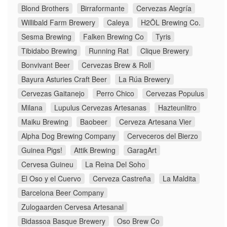
Blond Brothers
Birraformante
Cervezas Alegría
Willibald Farm Brewery
Caleya
H2ÖL Brewing Co.
Sesma Brewing
Falken Brewing Co
Tyris
Tibidabo Brewing
Running Rat
Clique Brewery
Bonvivant Beer
Cervezas Brew & Roll
Bayura Asturies Craft Beer
La Rúa Brewery
Cervezas Gaitanejo
Perro Chico
Cervezas Populus
Milana
Lupulus Cervezas Artesanas
Hazteunlitro
Maiku Brewing
Baobeer
Cerveza Artesana Vier
Alpha Dog Brewing Company
Cerveceros del Bierzo
Guinea Pigs!
Attik Brewing
GaragArt
Cervesa Guineu
La Reina Del Soho
El Oso y el Cuervo
Cerveza Castreña
La Maldita
Barcelona Beer Company
Zulogaarden Cervesa Artesanal
Bidassoa Basque Brewery
Oso Brew Co