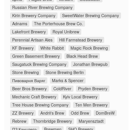
Russian River Brewing Company
Kirin Brewery Company
SweetWater Brewing Company
Adnams
The Porterhouse Brew Co.
Lakefront Brewery
Royal Unibrew
Perennial Artisan Ales
Hill Farmstead Brewery
KF Brewery
White Rabbit
Magic Rock Brewing
Green Basement Brewery
Black Head Brew
Saugatuck Brewing Company
Jonathan Brewpub
Stone Brewing
Stone Brewing Berlin
Пивоварня Варяг
Marks & Spencer
Beer Bros Brewery
ColdRiver
Pryden Brewery
Mechanic Craft Brewery
Kyiv Local Brewery
Tree House Brewing Company
Ten Men Brewery
ZZ Brewery
Andrii's Brew
Odd Brew
DomBreW
Rebrew
Thornbridge Brewery
Maryensztadt
ПЗ Канцлеръ
Brewmen
SHO Brewery