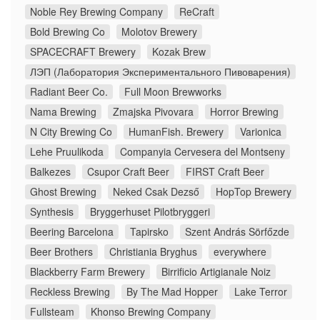
Noble Rey Brewing Company
ReCraft
Bold Brewing Co
Molotov Brewery
SPACECRAFT Brewery
Kozak Brew
ЛЭП (Лаборатория Экспериментального Пивоварения)
Radiant Beer Co.
Full Moon Brewworks
Nama Brewing
Zmajska Pivovara
Horror Brewing
N City Brewing Co
HumanFish. Brewery
Varionica
Lehe Pruulikoda
Companyia Cervesera del Montseny
Balkezes
Csupor Craft Beer
FIRST Craft Beer
Ghost Brewing
Neked Csak Dezső
HopTop Brewery
Synthesis
Bryggerhuset Pilotbryggeri
Beering Barcelona
Tapirsko
Szent András Sörfőzde
Beer Brothers
Christiania Bryghus
everywhere
Blackberry Farm Brewery
Birrificio Artigianale Noiz
Reckless Brewing
By The Mad Hopper
Lake Terror
Fullsteam
Khonso Brewing Company