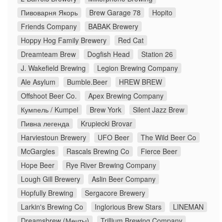
Пивоварня Якорь
Brew Garage 78
Hopito
Friends Company
BABAK Brewery
Hoppy Hog Family Brewery
Red Cat
Dreamteam Brew
Dogfish Head
Station 26
J. Wakefield Brewing
Legion Brewing Company
Ale Asylum
Bumble.Beer
HREW BREW
Offshoot Beer Co.
Apex Brewing Company
Кумпель / Kumpel
Brew York
Silent Jazz Brew
Пивна легенда
Krupiecki Brovar
Harviestoun Brewery
UFO Beer
The Wild Beer Co
McGargles
Rascals Brewing Co
Fierce Beer
Hope Beer
Rye River Brewing Company
Lough Gill Brewery
Aslin Beer Company
Hopfully Brewing
Sergacore Brewery
Larkin's Brewing Co
Inglorious Brew Stars
LINEMAN
Dreamsbrew (Мечты)
Trillium Brewing Company