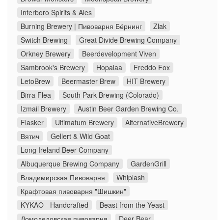
Interboro Spirits & Ales
Burning Brewery | Пивоварня Бёрнинг
Zlak
Switch Brewing
Great Divide Brewing Company
Orkney Brewery
Beerdevelopment Viven
Sambrook's Brewery
Hopalaa
Freddo Fox
LetoBrew
Beermaster Brew
HIT Brewery
Birra Flea
South Park Brewing (Colorado)
Izmail Brewery
Austin Beer Garden Brewing Co.
Flasker
Ultimatum Brewery
AlternativeBrewery
Вятич
Gellert & Wild Goat
Long Ireland Beer Company
Albuquerque Brewing Company
GardenGrill
Владимирская Пивоварня
Whiplash
Крафтовая пивоварня "Шишкин"
KYKAO - Handcrafted
Beast from the Yeast
Домодедовская пивоварня
Deer Bear