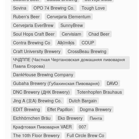
Sovina
OPO 74 Brewing Co.
Tough Love
Ruben's Beer
Cervejaria Elementum
Cervejaria EverBrew
SunnyBrew
Soul Hops Craft Beer
Cervisiam
Chad Beer
Contra Brewing Co
Alķīmiķis
COUP
Craft University Brewery
CrossBeau Brewing
ЧЧДППЕ (Частная Чертановская домашняя пивоварня
Павла Егорова)
DankHouse Brewing Company
Gubaha Brewery (Губахинская Пивоварня)
DAVO
DNC Brewery (ДНК Brewery)
Totenhopfen Brauhaus
Jing A (京A) Brewing Co.
Dutch Bargain
EDIT Brewing
Effet Papillon
Dogma Brewery
Eichhörnchen Bräu
Eko Brewery
Пинта
Крафтовая Пивоварня VAER
007
The 10th Floor Brewery
Full Circle Brew Co