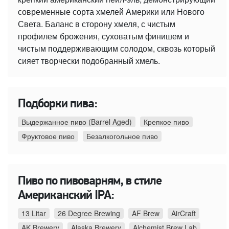
современные сорта хмелей Америки или Нового
Света. Баланс в сторону хмеля, с чистым
профилем брожения, суховатым финишем и
чистым поддерживающим солодом, сквозь который
сияет творчески подобранный хмель.
Подборки пива:
Выдержанное пиво (Barrel Aged)
Крепкое пиво
Фруктовое пиво
Безалкогольное пиво
Пиво по пивоварням, в стиле
Американский IPA:
13 Litar
26 Degree Brewing
AF Brew
AirCraft
AK Brewery
Alaska Brewery
Alchemist Brew Lab