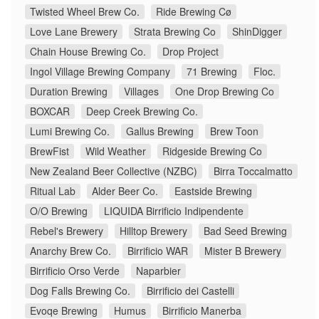
Twisted Wheel Brew Co.
Ride Brewing Cø
Love Lane Brewery
Strata Brewing Co
ShinDigger
Chain House Brewing Co.
Drop Project
Ingol Village Brewing Company
71 Brewing
Floc.
Duration Brewing
Villages
One Drop Brewing Co
BOXCAR
Deep Creek Brewing Co.
Lumi Brewing Co.
Gallus Brewing
Brew Toon
BrewFist
Wild Weather
Ridgeside Brewing Co
New Zealand Beer Collective (NZBC)
Birra Toccalmatto
Ritual Lab
Alder Beer Co.
Eastside Brewing
O/O Brewing
LIQUIDA Birrificio Indipendente
Rebel's Brewery
Hilltop Brewery
Bad Seed Brewing
Anarchy Brew Co.
Birrificio WAR
Mister B Brewery
Birrificio Orso Verde
Naparbier
Dog Falls Brewing Co.
Birrificio dei Castelli
Evoqe Brewing
Humus
Birrificio Manerba