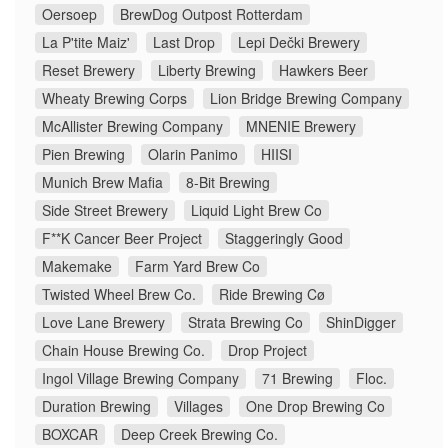
Oersoep
BrewDog Outpost Rotterdam
La P'tite Maiz'
Last Drop
Lepi Dečki Brewery
Reset Brewery
Liberty Brewing
Hawkers Beer
Wheaty Brewing Corps
Lion Bridge Brewing Company
McAllister Brewing Company
MNENIE Brewery
Pien Brewing
Olarin Panimo
HIISI
Munich Brew Mafia
8-Bit Brewing
Side Street Brewery
Liquid Light Brew Co
F**K Cancer Beer Project
Staggeringly Good
Makemake
Farm Yard Brew Co
Twisted Wheel Brew Co.
Ride Brewing Cø
Love Lane Brewery
Strata Brewing Co
ShinDigger
Chain House Brewing Co.
Drop Project
Ingol Village Brewing Company
71 Brewing
Floc.
Duration Brewing
Villages
One Drop Brewing Co
BOXCAR
Deep Creek Brewing Co.