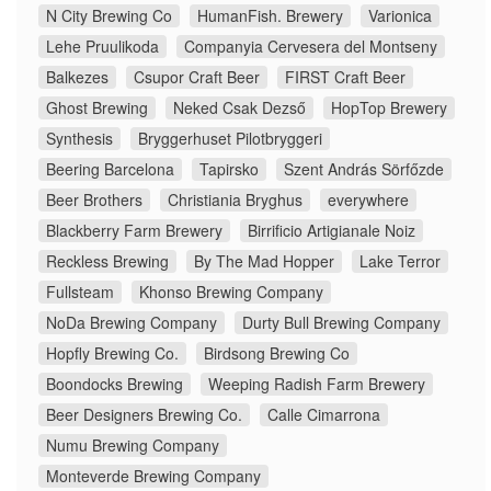
N City Brewing Co
HumanFish. Brewery
Varionica
Lehe Pruulikoda
Companyia Cervesera del Montseny
Balkezes
Csupor Craft Beer
FIRST Craft Beer
Ghost Brewing
Neked Csak Dezső
HopTop Brewery
Synthesis
Bryggerhuset Pilotbryggeri
Beering Barcelona
Tapirsko
Szent András Sörfőzde
Beer Brothers
Christiania Bryghus
everywhere
Blackberry Farm Brewery
Birrificio Artigianale Noiz
Reckless Brewing
By The Mad Hopper
Lake Terror
Fullsteam
Khonso Brewing Company
NoDa Brewing Company
Durty Bull Brewing Company
Hopfly Brewing Co.
Birdsong Brewing Co
Boondocks Brewing
Weeping Radish Farm Brewery
Beer Designers Brewing Co.
Calle Cimarrona
Numu Brewing Company
Monteverde Brewing Company