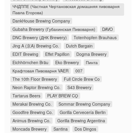
ЧЧДППЕ (Частная Чертановская домашняя пивоварня
Павла Егорова)
DankHouse Brewing Company
Gubaha Brewery (Губахинская Пивоварня)
DAVO
DNC Brewery (ДНК Brewery)
Totenhopfen Brauhaus
Jing A (京A) Brewing Co.
Dutch Bargain
EDIT Brewing
Effet Papillon
Dogma Brewery
Eichhörnchen Bräu
Eko Brewery
Пинта
Крафтовая Пивоварня VAER
007
The 10th Floor Brewery
Full Circle Brew Co
Neon Raptor Brewing Co.
S43 Brewery
Tartarus Beers
PLAY BREW CO̠
Merakai Brewing Co.
Sommar Brewing Company
Goodfire Brewing Co.
Gorilla Cervecería Berlin
Animus Brewing Co.
Gorilla Brewing Argentina
Moncada Brewery
Santina
Dos Dingos