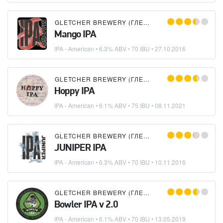
GLETCHER BREWERY (ГЛЕТЧЕР)
Mango IPA
IPA - American
• 6.3% ABV • 70 IBU •
27.10.2016
GLETCHER BREWERY (ГЛЕТЧЕР)
Hoppy IPA
IPA - American
• 6.1% ABV • 75 IBU •
08.11.2021
GLETCHER BREWERY (ГЛЕТЧЕР)
JUNIPER IPA
IPA - American
• 6.3% ABV • 70 IBU •
10.11.2016
GLETCHER BREWERY (ГЛЕТЧЕР)
Bowler IPA v 2.0
IPA - American
• 6.1% ABV • 70 IBU •
13.05.2019