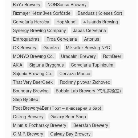
BaYo Brewery
NONSense Brewery
Rizmajer Kézműves Sörfőzde
Bandusz (Köleses Sör)
Cervejaria Heroica
HopMundi
4 Islands Brewing
Synergy Brewing Company
Japas Cervejaria
Entrequadras
Proa Cervejaria
Artorius
OK Brewery
Granizo
Mikkeller Brewing NYC
MONYO Brewing Co.
Uradalmi Brewery
RothBeer
AKiA
Sigtuna Brygghus
Cervejaria Tupiniquim
Sajonia Brewing Co.
Cerveza Mauco
That Very BeerGeek
Rodinný pivovar Zichovec
Boundary Brewing
Bubble Lab Brewery (气泡实验室)
Step By Step
Poet Brewery&Bar (Поэт – пивоварня и бар)
Ostrog Brewery
Galaxy Beer Shop
Minin & Pozharsky Brewery
Beersfan Brewery
G.M.P. Brewery
Galway Bay Brewery