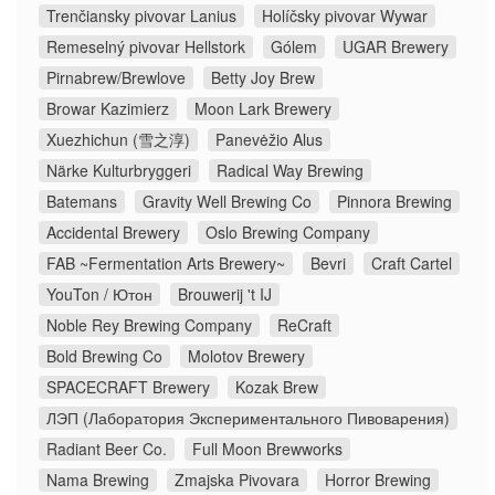
Trenčiansky pivovar Lanius
Holíčsky pivovar Wywar
Remeselný pivovar Hellstork
Gólem
UGAR Brewery
Pirnabrew/Brewlove
Betty Joy Brew
Browar Kazimierz
Moon Lark Brewery
Xuezhichun (雪之淳)
Panevėžio Alus
Närke Kulturbryggeri
Radical Way Brewing
Batemans
Gravity Well Brewing Co
Pinnora Brewing
Accidental Brewery
Oslo Brewing Company
FAB ~Fermentation Arts Brewery~
Bevri
Craft Cartel
YouTon / Ютон
Brouwerij 't IJ
Noble Rey Brewing Company
ReCraft
Bold Brewing Co
Molotov Brewery
SPACECRAFT Brewery
Kozak Brew
ЛЭП (Лаборатория Экспериментального Пивоварения)
Radiant Beer Co.
Full Moon Brewworks
Nama Brewing
Zmajska Pivovara
Horror Brewing