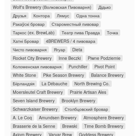
Wolf's Brewery (Волковская Пивоварня)
Дідько
Друзья
Контора
Лямус
Одна тонна
Ракаўскі бровар
Староместный пивовар
Таркос (ex. BrewLab)
Театр пива Правда
Точка
Хатні Бровар
4BREWERS / 4 пивовара
Чисто пивоварня
Ягуар
Dieta
Rocket City Brewery
Inne Beczki
Piwne Podziemie
Коломенская пивоварня
Punchiller
Pivot Point
White Stone
Pike Season Brewery
Balance Brewery
Біірландзія
La Débauche
North Brewing Co.
Moersleutel Craft Brewery
Prairie Artisan Ales
Seven Island Brewery
Brooklyn Brewery
Schwarzkaiser Brewery
Столбцовский бровар
A. Le Coq
Amundsen Brewery
Atmosphere Brewery
Brasserie de la Senne
Brewski
Time Bomb Brewery
Axiom Brewery
Varvar Brew
Goddess Brewery