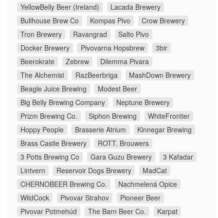
YellowBelly Beer (Ireland)
Lacada Brewery
Bullhouse Brew Co
Kompas Pivo
Crow Brewery
Tron Brewery
Ravangrad
Salto Pivo
Docker Brewery
Pivovarna Hopsbrew
3bir
Beerokrate
Zebrew
Dilemma Pivara
The Alchemist
RazBeerbriga
MashDown Brewery
Beagle Juice Brewing
Modest Beer
Big Belly Brewing Company
Neptune Brewery
Prizm Brewing Co.
Siphon Brewing
WhiteFrontier
Hoppy People
Brasserie Atrium
Kinnegar Brewing
Brass Castle Brewery
ROTT. Brouwers
3 Potts Brewing Co
Gara Guzu Brewery
3 Kafadar
Lintvern
Reservoir Dogs Brewery
MadCat
CHERNOBEER Brewing Co.
Nachmelená Opice
WildCock
Pivovar Strahov
Pioneer Beer
Pivovar Potmehúd
The Barn Beer Co.
Karpat