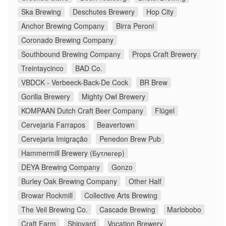
Ska Brewing
Deschutes Brewery
Hop City
Anchor Brewing Company
Birra Peroni
Coronado Brewing Company
Southbound Brewing Company
Props Craft Brewery
Treintaycinco
BAD Co.
VBDCK - Verbeeck-Back-De Cock
BR Brew
Gorilla Brewery
Mighty Owl Brewery
KOMPAAN Dutch Craft Beer Company
Flügel
Cervejaria Farrapos
Beavertown
Cervejaria Imigração
Penedon Brew Pub
Hammermill Brewery (Бутлегер)
DEYA Brewing Company
Gonzo
Burley Oak Brewing Company
Other Half
Browar Rockmill
Collective Arts Brewing
The Veil Brewing Co.
Cascade Brewing
Marlobobo
Craft Farm
Shipyard
Vocation Brewery