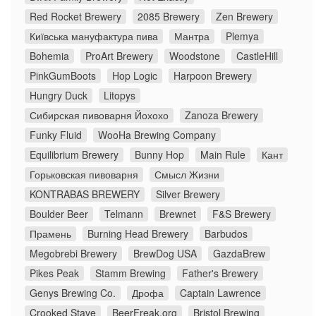
Red Rocket Brewery
2085 Brewery
Zen Brewery
Київська мануфактура пива
Мантра
Plemya
Bohemia
ProArt Brewery
Woodstone
CastleHill
PinkGumBoots
Hop Logic
Harpoon Brewery
Hungry Duck
Litopys
Сибирская пивоварня Йохохо
Zanoza Brewery
Funky Fluid
WooHa Brewing Company
Equilibrium Brewery
Bunny Hop
Main Rule
Кант
Горьковская пивоварня
Смысл Жизни
KONTRABAS BREWERY
Silver Brewery
Boulder Beer
Telmann
Brewnet
F&S Brewery
Прамень
Burning Head Brewery
Barbudos
Megobrebi Brewery
BrewDog USA
GazdaBrew
Pikes Peak
Stamm Brewing
Father's Brewery
Genys Brewing Co.
Дрофа
Captain Lawrence
Crooked Stave
BeerFreak.org
Bristol Brewing