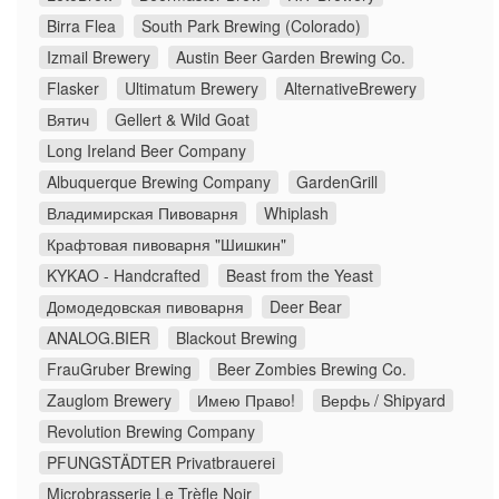
Birra Flea
South Park Brewing (Colorado)
Izmail Brewery
Austin Beer Garden Brewing Co.
Flasker
Ultimatum Brewery
AlternativeBrewery
Вятич
Gellert & Wild Goat
Long Ireland Beer Company
Albuquerque Brewing Company
GardenGrill
Владимирская Пивоварня
Whiplash
Крафтовая пивоварня "Шишкин"
KYKAO - Handcrafted
Beast from the Yeast
Домодедовская пивоварня
Deer Bear
ANALOG.BIER
Blackout Brewing
FrauGruber Brewing
Beer Zombies Brewing Co.
Zauglom Brewery
Имею Право!
Верфь / Shipyard
Revolution Brewing Company
PFUNGSTÄDTER Privatbrauerei
Microbrasserie Le Trèfle Noir