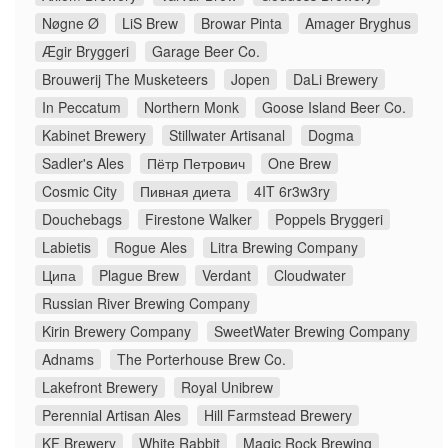
Nøgne Ø
LiS Brew
Browar Pinta
Amager Bryghus
Ægir Bryggeri
Garage Beer Co.
Brouwerij The Musketeers
Jopen
DaLi Brewery
In Peccatum
Northern Monk
Goose Island Beer Co.
Kabinet Brewery
Stillwater Artisanal
Dogma
Sadler's Ales
Пётр Петрович
One Brew
Cosmic City
Пивная диета
4IT 6r3w3ry
Douchebags
Firestone Walker
Poppels Bryggeri
Labietis
Rogue Ales
Litra Brewing Company
Ципа
Plague Brew
Verdant
Cloudwater
Russian River Brewing Company
Kirin Brewery Company
SweetWater Brewing Company
Adnams
The Porterhouse Brew Co.
Lakefront Brewery
Royal Unibrew
Perennial Artisan Ales
Hill Farmstead Brewery
KF Brewery
White Rabbit
Magic Rock Brewing