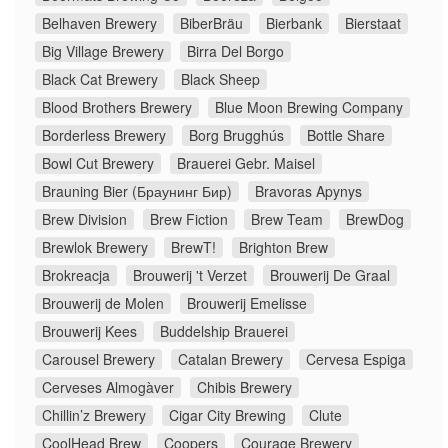
Belhaven Brewery
BiberBräu
Bierbank
Bierstaat
Big Village Brewery
Birra Del Borgo
Black Cat Brewery
Black Sheep
Blood Brothers Brewery
Blue Moon Brewing Company
Borderless Brewery
Borg Brugghús
Bottle Share
Bowl Cut Brewery
Brauerei Gebr. Maisel
Brauning Bier (Браунинг Бир)
Bravoras Apynys
Brew Division
Brew Fiction
Brew Team
BrewDog
Brewlok Brewery
BrewT!
Brighton Brew
Brokreacja
Brouwerij 't Verzet
Brouwerij De Graal
Brouwerij de Molen
Brouwerij Emelisse
Brouwerij Kees
Buddelship Brauerei
Carousel Brewery
Catalan Brewery
Cervesa Espiga
Cerveses Almogàver
Chibis Brewery
Chillin’z Brewery
Cigar City Brewing
Clute
CoolHead Brew
Coopers
Courage Brewery