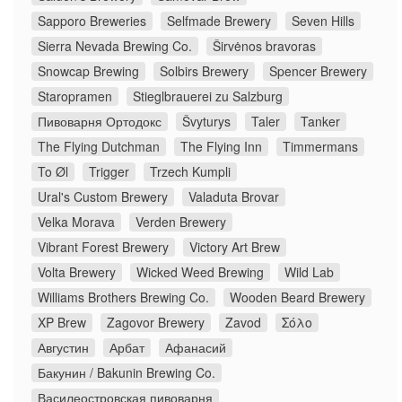
Sapporo Breweries
Selfmade Brewery
Seven Hills
Sierra Nevada Brewing Co.
Širvėnos bravoras
Snowcap Brewing
Solbirs Brewery
Spencer Brewery
Staropramen
Stieglbrauerei zu Salzburg
Пивоварня Ортодокс
Švyturys
Taler
Tanker
The Flying Dutchman
The Flying Inn
Timmermans
To Øl
Trigger
Trzech Kumpli
Ural's Custom Brewery
Valaduta Brovar
Velka Morava
Verden Brewery
Vibrant Forest Brewery
Victory Art Brew
Volta Brewery
Wicked Weed Brewing
Wild Lab
Williams Brothers Brewing Co.
Wooden Beard Brewery
XP Brew
Zagovor Brewery
Zavod
Σόλο
Августин
Арбат
Афанасий
Бакунин / Bakunin Brewing Co.
Василеостровская пивоварня