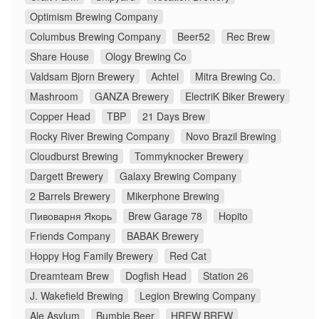
Optimism Brewing Company
Columbus Brewing Company
Beer52
Rec Brew
Share House
Ology Brewing Co
Valdsam Bjorn Brewery
Achtel
Mitra Brewing Co.
Mashroom
GANZA Brewery
ElectriK Biker Brewery
Copper Head
TBP
21 Days Brew
Rocky River Brewing Company
Novo Brazil Brewing
Cloudburst Brewing
Tommyknocker Brewery
Dargett Brewery
Galaxy Brewing Company
2 Barrels Brewery
Mikerphone Brewing
Пивоварня Якорь
Brew Garage 78
Hopito
Friends Company
BABAK Brewery
Hoppy Hog Family Brewery
Red Cat
Dreamteam Brew
Dogfish Head
Station 26
J. Wakefield Brewing
Legion Brewing Company
Ale Asylum
Bumble.Beer
HREW BREW