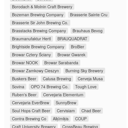
Borodach & Molnin Craft Brewery
Bozeman Brewing Company
Brasserie Sainte Cru
Brasserie Sir John Brewing Co.
Brasstacks Brewing Company
Brauhaus Bevog
Braumanufaktur Hertl
BRAUQUADRAT
Brightside Brewing Company
BroBier
Browar Cztery Ściany
Browar Gwarek
Browar NOOK
Browar Sarabanda
Browar Zamkowy Cieszyn
Burning Sky Brewery
Buskers Beer
Calusa Brewing
Cerveja Musa
Sovina
OPO 74 Brewing Co.
Tough Love
Ruben's Beer
Cervejaria Elementum
Cervejaria EverBrew
SunnyBrew
Soul Hops Craft Beer
Cervisiam
Chad Beer
Contra Brewing Co
Alķīmiķis
COUP
Craft University Brewery
CrossBeau Brewing