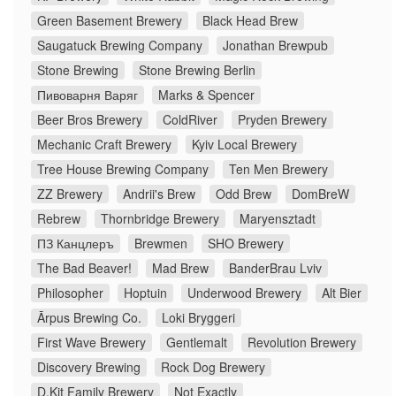
Green Basement Brewery
Black Head Brew
Saugatuck Brewing Company
Jonathan Brewpub
Stone Brewing
Stone Brewing Berlin
Пивоварня Варяг
Marks & Spencer
Beer Bros Brewery
ColdRiver
Pryden Brewery
Mechanic Craft Brewery
Kyiv Local Brewery
Tree House Brewing Company
Ten Men Brewery
ZZ Brewery
Andrii's Brew
Odd Brew
DomBreW
Rebrew
Thornbridge Brewery
Maryensztadt
ПЗ Канцлеръ
Brewmen
SHO Brewery
The Bad Beaver!
Mad Brew
BanderBrau Lviv
Philosopher
Hoptuin
Underwood Brewery
Alt Bier
Ārpus Brewing Co.
Loki Bryggeri
First Wave Brewery
Gentlemalt
Revolution Brewery
Discovery Brewing
Rock Dog Brewery
D.Kit Family Brewery
Not Exactly