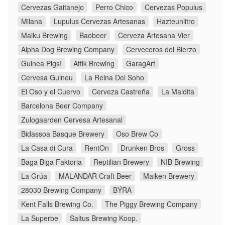
Cervezas Gaitanejo
Perro Chico
Cervezas Populus
Milana
Lupulus Cervezas Artesanas
Hazteunlitro
Maiku Brewing
Baobeer
Cerveza Artesana Vier
Alpha Dog Brewing Company
Cerveceros del Bierzo
Guinea Pigs!
Attik Brewing
GaragArt
Cervesa Guineu
La Reina Del Soho
El Oso y el Cuervo
Cerveza Castreña
La Maldita
Barcelona Beer Company
Zulogaarden Cervesa Artesanal
Bidassoa Basque Brewery
Oso Brew Co
La Casa di Cura
RentOn
Drunken Bros
Gross
Baga Biga Faktoria
Reptilian Brewery
NIB Brewing
La Grúa
MALANDAR Craft Beer
Maiken Brewery
28030 Brewing Company
BÝRA
Kent Falls Brewing Co.
The Piggy Brewing Company
La Superbe
Saltus Brewing Koop.