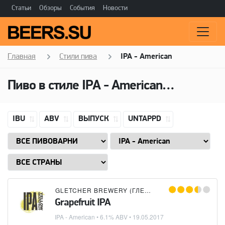
Статьи
Обзоры
События
Новости
Главная
Стили пива
IPA - American
Пиво в стиле
IPA - American
(Американ
IBU
ABV
ВЫПУСК
UNTAPPD
GLETCHER BREWERY (ГЛЕТЧЕР)
Grapefruit IPA
IPA - American
• 6.1% ABV •
19.05.2017