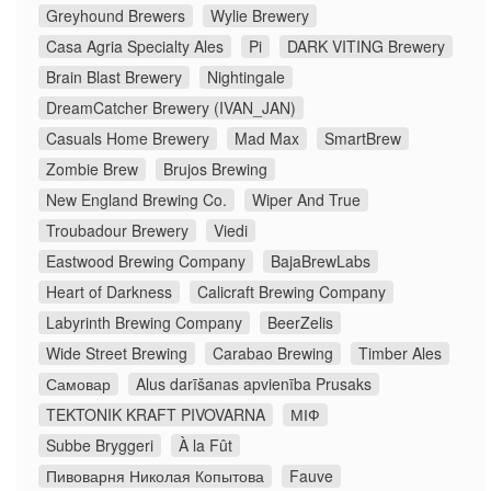
Greyhound Brewers
Wylie Brewery
Casa Agria Specialty Ales
Pi
DARK VITING Brewery
Brain Blast Brewery
Nightingale
DreamCatcher Brewery (IVAN_JAN)
Casuals Home Brewery
Mad Max
SmartBrew
Zombie Brew
Brujos Brewing
New England Brewing Co.
Wiper And True
Troubadour Brewery
Viedi
Eastwood Brewing Company
BajaBrewLabs
Heart of Darkness
Calicraft Brewing Company
Labyrinth Brewing Company
BeerZelis
Wide Street Brewing
Carabao Brewing
Timber Ales
Самовар
Alus darīšanas apvienība Prusaks
TEKTONIK KRAFT PIVOVARNA
МІФ
Subbe Bryggeri
À la Fût
Пивоварня Николая Копытова
Fauve