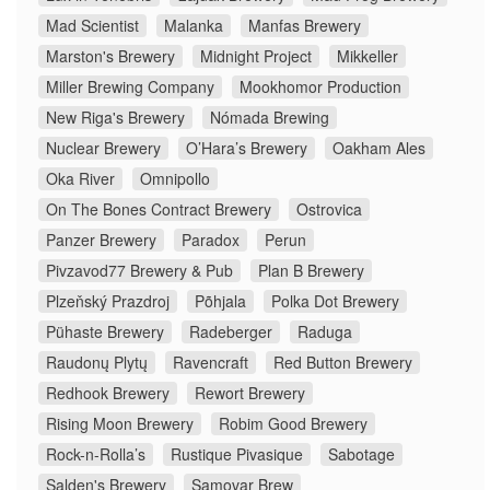
Mad Scientist
Malanka
Manfas Brewery
Marston's Brewery
Midnight Project
Mikkeller
Miller Brewing Company
Mookhomor Production
New Riga's Brewery
Nómada Brewing
Nuclear Brewery
O’Hara’s Brewery
Oakham Ales
Oka River
Omnipollo
On The Bones Contract Brewery
Ostrovica
Panzer Brewery
Paradox
Perun
Pivzavod77 Brewery & Pub
Plan B Brewery
Plzeňský Prazdroj
Põhjala
Polka Dot Brewery
Pühaste Brewery
Radeberger
Raduga
Raudonų Plytų
Ravencraft
Red Button Brewery
Redhook Brewery
Rewort Brewery
Rising Moon Brewery
Robim Good Brewery
Rock-n-Rolla’s
Rustique Pivasique
Sabotage
Salden's Brewery
Samovar Brew