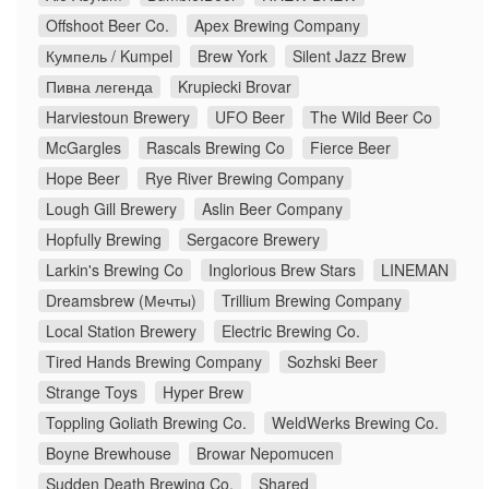
Offshoot Beer Co.
Apex Brewing Company
Кумпель / Kumpel
Brew York
Silent Jazz Brew
Пивна легенда
Krupiecki Brovar
Harviestoun Brewery
UFO Beer
The Wild Beer Co
McGargles
Rascals Brewing Co
Fierce Beer
Hope Beer
Rye River Brewing Company
Lough Gill Brewery
Aslin Beer Company
Hopfully Brewing
Sergacore Brewery
Larkin's Brewing Co
Inglorious Brew Stars
LINEMAN
Dreamsbrew (Мечты)
Trillium Brewing Company
Local Station Brewery
Electric Brewing Co.
Tired Hands Brewing Company
Sozhski Beer
Strange Toys
Hyper Brew
Toppling Goliath Brewing Co.
WeldWerks Brewing Co.
Boyne Brewhouse
Browar Nepomucen
Sudden Death Brewing Co.
Shared