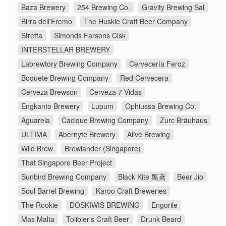
Baza Brewery
254 Brewing Co.
Gravity Brewing Sal
Birra dell'Eremo
The Huskie Craft Beer Company
Stretta
Simonds Farsons Cisk
INTERSTELLAR BREWERY
Labrewtory Brewing Company
Cervecería Feroz
Boquete Brewing Company
Red Cervecera
Cerveza Brewson
Cerveza 7 Vidas
Engkanto Brewery
Lupum
Ophiussa Brewing Co.
Aguarela
Cacique Brewing Company
Zurc Bräuhaus
ULTIMA
Abernyte Brewery
Alive Brewing
Wild Brew
Brewlander (Singapore)
That Singapore Beer Project
Sunbird Brewing Company
Black Kite 黑鳶
Beer Jio
Soul Barrel Brewing
Karoo Craft Breweries
The Rookie
DOSKIWIS BREWING
Engorile
Mas Malta
Tolibier's Craft Beer
Drunk Beard