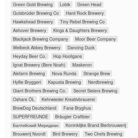
Green Gold Brewing
Lobik
Green Head
Gutsbrüder Brewing Co
Hard Rock Brewery
Hawkshead Brewery
Tiny Rebel Brewing Co
Ashover Brewery
Kings & Daughters Brewery
Blackjack Brewing Company
Moor Beer Company
Welbeck Abbey Brewery
Dancing Duck
Heyday Beer Co.
Hop Hooligans
Ignat Brewery (Bere Noah)
Maskeron
Alefarm Brewing
Nova Runda
Strange Brew
Hyllie Bryggeri
Kapusta Brewing
Nerdbrewing
Giant Brothers Brewing Co.
Secret Sisters Brewing
Oshare ÖL
Kehrwieder Kreativbrauerei
BrewDog Deutschland
Fanø Bryghus
SUPERFREUNDE
Bräugier Craftbier
Балтийский Меридиан
Koninklijke Brand Bierbrouwerij
Brouwerij Noordt
Bird Brewery
Two Chefs Brewing