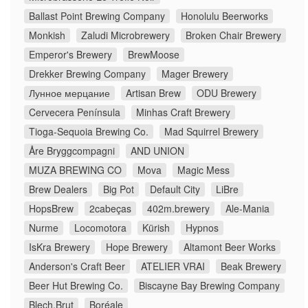
Ballast Point Brewing Company
Honolulu Beerworks
Monkish
Zaludi Microbrewery
Broken Chair Brewery
Emperor's Brewery
BrewMoose
Drekker Brewing Company
Mager Brewery
Лунное мерцание
Artisan Brew
ODU Brewery
Cervecera Península
Minhas Craft Brewery
Tioga-Sequoia Brewing Co.
Mad Squirrel Brewery
Åre Bryggcompagni
AND UNION
MUZA BREWING CO
Mova
Magic Mess
Brew Dealers
Big Pot
Default City
LiBre
HopsBrew
2cabeças
402m.brewery
Ale-Mania
Nurme
Locomotora
Kürish
Hypnos
IsKra Brewery
Hope Brewery
Altamont Beer Works
Anderson's Craft Beer
ATELIER VRAI
Beak Brewery
Beer Hut Brewing Co.
Biscayne Bay Brewing Company
Blech.Brut
Boréale