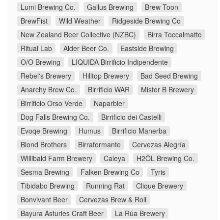
Lumi Brewing Co.
Gallus Brewing
Brew Toon
BrewFist
Wild Weather
Ridgeside Brewing Co
New Zealand Beer Collective (NZBC)
Birra Toccalmatto
Ritual Lab
Alder Beer Co.
Eastside Brewing
O/O Brewing
LIQUIDA Birrificio Indipendente
Rebel's Brewery
Hilltop Brewery
Bad Seed Brewing
Anarchy Brew Co.
Birrificio WAR
Mister B Brewery
Birrificio Orso Verde
Naparbier
Dog Falls Brewing Co.
Birrificio dei Castelli
Evoqe Brewing
Humus
Birrificio Manerba
Blond Brothers
Birraformante
Cervezas Alegría
Willibald Farm Brewery
Caleya
H2ÖL Brewing Co.
Sesma Brewing
Falken Brewing Co
Tyris
Tibidabo Brewing
Running Rat
Clique Brewery
Bonvivant Beer
Cervezas Brew & Roll
Bayura Asturies Craft Beer
La Rúa Brewery