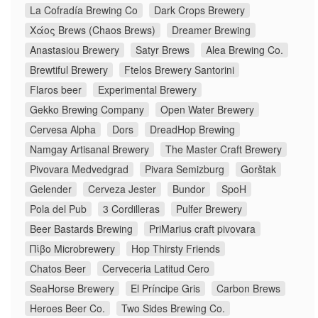
La Cofradía Brewing Co
Dark Crops Brewery
Χάος Brews (Chaos Brews)
Dreamer Brewing
Anastasiou Brewery
Satyr Brews
Alea Brewing Co.
Brewtiful Brewery
Ftelos Brewery Santorini
Flaros beer
Experimental Brewery
Gekko Brewing Company
Open Water Brewery
Cervesa Alpha
Dors
DreadHop Brewing
Namgay Artisanal Brewery
The Master Craft Brewery
Pivovara Medvedgrad
Pivara Semizburg
Gorštak
Gelender
Cerveza Jester
Bundor
SpoH
Pola del Pub
3 Cordilleras
Pulfer Brewery
Beer Bastards Brewing
PriMarius craft pivovara
Πίβο Microbrewery
Hop Thirsty Friends
Chatos Beer
Cerveceria Latitud Cero
SeaHorse Brewery
El Príncipe Gris
Carbon Brews
Heroes Beer Co.
Two Sides Brewing Co.