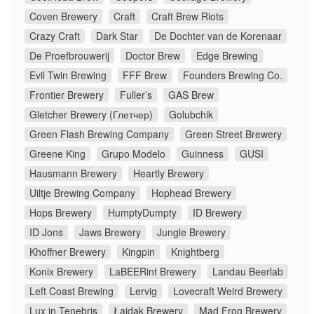
Coven Brewery
Craft
Craft Brew Riots
Crazy Craft
Dark Star
De Dochter van de Korenaar
De Proefbrouwerij
Doctor Brew
Edge Brewing
Evil Twin Brewing
FFF Brew
Founders Brewing Co.
Frontier Brewery
Fuller’s
GAS Brew
Gletcher Brewery (Глетчер)
Golubchik
Green Flash Brewing Company
Green Street Brewery
Greene King
Grupo Modelo
Guinness
GUSI
Hausmann Brewery
Heartly Brewery
Uiltje Brewing Company
Hophead Brewery
Hops Brewery
HumptyDumpty
ID Brewery
ID Jons
Jaws Brewery
Jungle Brewery
Khoffner Brewery
Kingpin
Knightberg
Konix Brewery
LaBEERint Brewery
Landau Beerlab
Left Coast Brewing
Lervig
Lovecraft Weird Brewery
Lux in Tenebris
Łajdak Brewery
Mad Frog Brewery