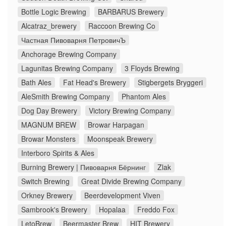
Bottle Logic Brewing
BARBARUS Brewery
Alcatraz_brewery
Raccoon Brewing Co
Частная Пивоварня ПетровичЪ
Anchorage Brewing Company
Lagunitas Brewing Company
3 Floyds Brewing
Bath Ales
Fat Head's Brewery
Stigbergets Bryggeri
AleSmith Brewing Company
Phantom Ales
Dog Day Brewery
Victory Brewing Company
MAGNUM BREW
Browar Harpagan
Browar Monsters
Moonspeak Brewery
Interboro Spirits & Ales
Burning Brewery | Пивоварня Бёрнинг
Zlak
Switch Brewing
Great Divide Brewing Company
Orkney Brewery
Beerdevelopment Viven
Sambrook's Brewery
Hopalaa
Freddo Fox
LetoBrew
Beermaster Brew
HIT Brewery