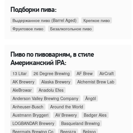
Подборки пива:
Выдержанное пиво (Barrel Aged)
Крепкое пиво
Фруктовое пиво
Безалкогольное пиво
Пиво по пивоварням, в стиле
Американский IPA:
13 Litar
26 Degree Brewing
AF Brew
AirCraft
AK Brewery
Alaska Brewery
Alchemist Brew Lab
AleBrowar
Anadolu Efes
Anderson Valley Brewing Company
Ängöl
Anheuser-Busch
Around the World
Austmann Bryggeri
AV Brewery
Badger Ales
LOGBANDAR Brewery
Basqueland Brewing
Beermats Brewing Co
Beerёza
Belgoo