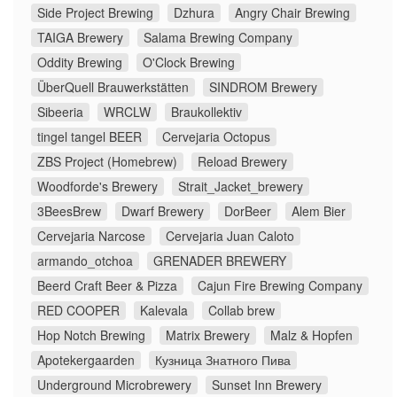
Side Project Brewing
Dzhura
Angry Chair Brewing
TAIGA Brewery
Salama Brewing Company
Oddity Brewing
O'Clock Brewing
ÜberQuell Brauwerkstätten
SINDROM Brewery
Sibeeria
WRCLW
Braukollektiv
tingel tangel BEER
Cervejaria Octopus
ZBS Project (Homebrew)
Reload Brewery
Woodforde's Brewery
Strait_Jacket_brewery
3BeesBrew
Dwarf Brewery
DorBeer
Alem Bier
Cervejaria Narcose
Cervejaria Juan Caloto
armando_otchoa
GRENADER BREWERY
Beerd Craft Beer & Pizza
Cajun Fire Brewing Company
RED COOPER
Kalevala
Collab brew
Hop Notch Brewing
Matrix Brewery
Malz & Hopfen
Apotekergaarden
Кузница Знатного Пива
Underground Microbrewery
Sunset Inn Brewery