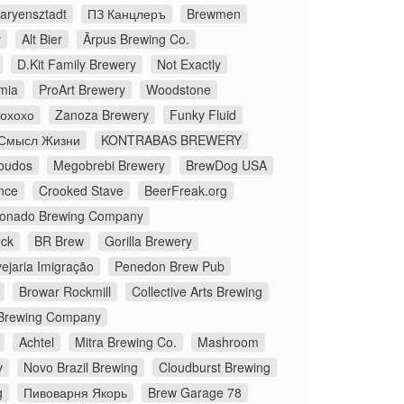
aryensztadt
ПЗ Канцлеръ
Brewmen
y
Alt Bier
Ārpus Brewing Co.
D.Kit Family Brewery
Not Exactly
mia
ProArt Brewery
Woodstone
Йохохо
Zanoza Brewery
Funky Fluid
Смысл Жизни
KONTRABAS BREWERY
budos
Megobrebi Brewery
BrewDog USA
nce
Crooked Stave
BeerFreak.org
onado Brewing Company
ock
BR Brew
Gorilla Brewery
ejaria Imigração
Penedon Brew Pub
Browar Rockmill
Collective Arts Brewing
Brewing Company
Achtel
Mitra Brewing Co.
Mashroom
y
Novo Brazil Brewing
Cloudburst Brewing
g
Пивоварня Якорь
Brew Garage 78