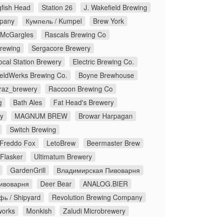
fish Head
Station 26
J. Wakefield Brewing
pany
Кумпель / Kumpel
Brew York
McGargles
Rascals Brewing Co
Brewing
Sergacore Brewery
ocal Station Brewery
Electric Brewing Co.
eldWerks Brewing Co.
Boyne Brewhouse
traz_brewery
Raccoon Brewing Co
g
Bath Ales
Fat Head's Brewery
y
MAGNUM BREW
Browar Harpagan
Switch Brewing
Freddo Fox
LetoBrew
Beermaster Brew
Flasker
Ultimatum Brewery
GardenGrill
Владимирская Пивоварня
ивоварня
Deer Bear
ANALOG.BIER
ь / Shipyard
Revolution Brewing Company
works
Monkish
Zaludi Microbrewery