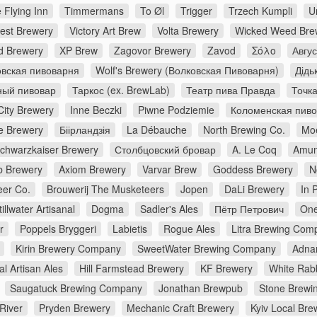
 Flying Inn
Timmermans
To Øl
Trigger
Trzech Kumpli
U
rest Brewery
Victory Art Brew
Volta Brewery
Wicked Weed Bre
d Brewery
XP Brew
Zagovor Brewery
Zavod
Σόλο
Авгу
вская пивоварня
Wolf's Brewery (Волковская Пивоварня)
Дідь
ный пивовар
Таркос (ex. BrewLab)
Театр пива Правда
Точк
City Brewery
Inne Beczki
Piwne Podziemie
Коломенская пив
e Brewery
Біірландзія
La Débauche
North Brewing Co.
Moe
chwarzkaiser Brewery
Столбцовский бровар
A. Le Coq
Amun
 Brewery
Axiom Brewery
Varvar Brew
Goddess Brewery
N
er Co.
Brouwerij The Musketeers
Jopen
DaLi Brewery
In 
tillwater Artisanal
Dogma
Sadler's Ales
Пётр Петрович
One
r
Poppels Bryggeri
Labietis
Rogue Ales
Litra Brewing Com
Kirin Brewery Company
SweetWater Brewing Company
Adna
al Artisan Ales
Hill Farmstead Brewery
KF Brewery
White Rabb
Saugatuck Brewing Company
Jonathan Brewpub
Stone Brewi
River
Pryden Brewery
Mechanic Craft Brewery
Kyiv Local Bre