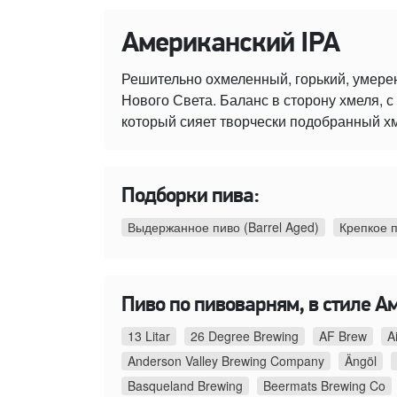
Американский IPA
Решительно охмеленный, горький, умере
Нового Света. Баланс в сторону хмеля,
который сияет творчески подобранный х
Подборки пива:
Выдержанное пиво (Barrel Aged)
Крепкое 
Пиво по пивоварням, в стиле А
13 Litar
26 Degree Brewing
AF Brew
A
Anderson Valley Brewing Company
Ängöl
Basqueland Brewing
Beermats Brewing Co