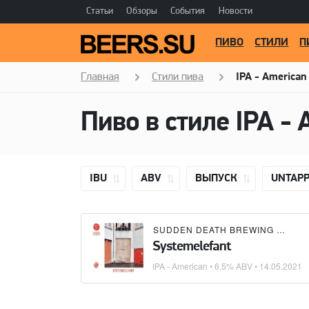
Статьи
Обзоры
События
Новости
ПИВО
СТИЛИ
П
Главная
Стили пива
IPA - American
Пиво в стиле
IPA - 
IBU
ABV
ВЫПУСК
UNTAP
SUDDEN DEATH BREWING CO.
×
Systemelefant
IPA - American
• 6.5% ABV •
14.05.2021