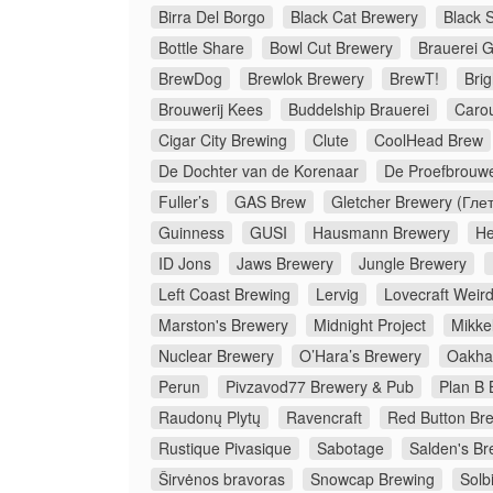
Birra Del Borgo
Black Cat Brewery
Black 
Bottle Share
Bowl Cut Brewery
Brauerei G
BrewDog
Brewlok Brewery
BrewT!
Bri
Brouwerij Kees
Buddelship Brauerei
Caro
Cigar City Brewing
Clute
CoolHead Brew
De Dochter van de Korenaar
De Proefbrouwe
Fuller’s
GAS Brew
Gletcher Brewery (Гле
Guinness
GUSI
Hausmann Brewery
He
ID Jons
Jaws Brewery
Jungle Brewery
Left Coast Brewing
Lervig
Lovecraft Weir
Marston's Brewery
Midnight Project
Mikkel
Nuclear Brewery
O’Hara’s Brewery
Oakha
Perun
Pivzavod77 Brewery & Pub
Plan B 
Raudonų Plytų
Ravencraft
Red Button Br
Rustique Pivasique
Sabotage
Salden's Br
Širvėnos bravoras
Snowcap Brewing
Solb