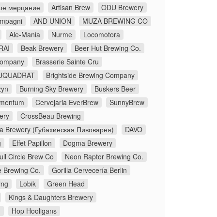
ое мерцание
Artisan Brew
ODU Brewery
ompagni
AND UNION
MUZA BREWING CO
Ale-Mania
Nurme
Locomotora
RAI
Beak Brewery
Beer Hut Brewing Co.
Company
Brasserie Sainte Cru
UQUADRAT
Brightside Brewing Company
zyn
Burning Sky Brewery
Buskers Beer
lementum
Cervejaria EverBrew
SunnyBrew
ery
CrossBeau Brewing
a Brewery (Губахинская Пивоварня)
DAVO
g
Effet Papillon
Dogma Brewery
ull Circle Brew Co
Neon Raptor Brewing Co.
e Brewing Co.
Gorilla Cervecería Berlin
ing
Lobik
Green Head
Kings & Daughters Brewery
.
Hop Hooligans