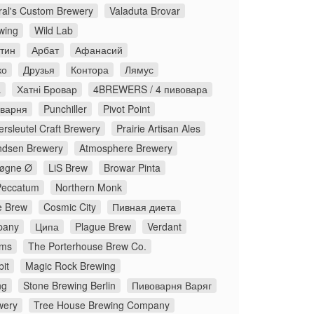
ral's Custom Brewery
Valaduta Brovar
wing
Wild Lab
стин
Арбат
Афанасий
ко
Друзья
Контора
Лямус
а
Хатні Бровар
4BREWERS / 4 пивовара
оварня
Punchiller
Pivot Point
rsleutel Craft Brewery
Prairie Artisan Ales
dsen Brewery
Atmosphere Brewery
øgne Ø
LiS Brew
Browar Pinta
Peccatum
Northern Monk
 Brew
Cosmic City
Пивная диета
pany
Ципа
Plague Brew
Verdant
ms
The Porterhouse Brew Co.
it
Magic Rock Brewing
ng
Stone Brewing Berlin
Пивоварня Варяг
wery
Tree House Brewing Company