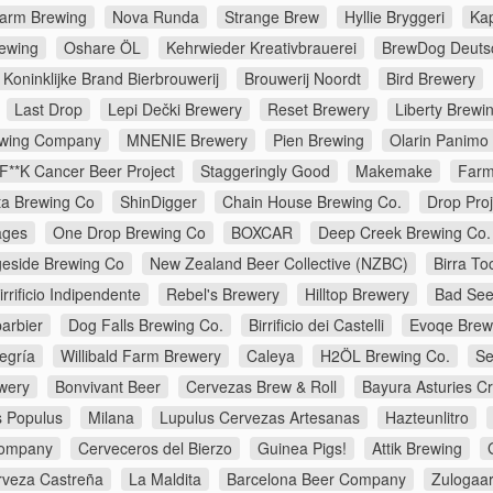
farm Brewing
Nova Runda
Strange Brew
Hyllie Bryggeri
Ka
rewing
Oshare ÖL
Kehrwieder Kreativbrauerei
BrewDog Deuts
Koninklijke Brand Bierbrouwerij
Brouwerij Noordt
Bird Brewery
Last Drop
Lepi Dečki Brewery
Reset Brewery
Liberty Brewi
rewing Company
MNENIE Brewery
Pien Brewing
Olarin Panimo
F**K Cancer Beer Project
Staggeringly Good
Makemake
Farm
ta Brewing Co
ShinDigger
Chain House Brewing Co.
Drop Proj
lages
One Drop Brewing Co
BOXCAR
Deep Creek Brewing Co.
geside Brewing Co
New Zealand Beer Collective (NZBC)
Birra To
rrificio Indipendente
Rebel's Brewery
Hilltop Brewery
Bad See
arbier
Dog Falls Brewing Co.
Birrificio dei Castelli
Evoqe Brew
egría
Willibald Farm Brewery
Caleya
H2ÖL Brewing Co.
Se
wery
Bonvivant Beer
Cervezas Brew & Roll
Bayura Asturies Cr
 Populus
Milana
Lupulus Cervezas Artesanas
Hazteunlitro
Company
Cerveceros del Bierzo
Guinea Pigs!
Attik Brewing
rveza Castreña
La Maldita
Barcelona Beer Company
Zulogaar