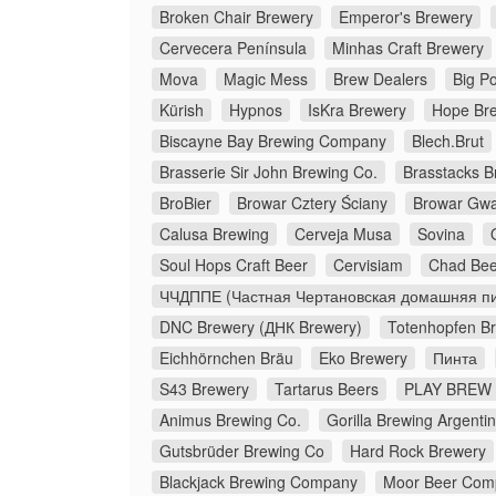
Broken Chair Brewery
Emperor's Brewery
Cervecera Península
Minhas Craft Brewery
Mova
Magic Mess
Brew Dealers
Big Po
Kürish
Hypnos
IsKra Brewery
Hope Br
Biscayne Bay Brewing Company
Blech.Brut
Brasserie Sir John Brewing Co.
Brasstacks 
BroBier
Browar Cztery Ściany
Browar Gw
Calusa Brewing
Cerveja Musa
Sovina
Soul Hops Craft Beer
Cervisiam
Chad Bee
ЧЧДППЕ (Частная Чертановская домашняя пи
DNC Brewery (ДНК Brewery)
Totenhopfen B
Eichhörnchen Bräu
Eko Brewery
Пинта
S43 Brewery
Tartarus Beers
PLAY BREW 
Animus Brewing Co.
Gorilla Brewing Argenti
Gutsbrüder Brewing Co
Hard Rock Brewery
Blackjack Brewing Company
Moor Beer Com