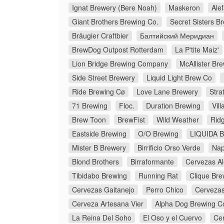
Ignat Brewery (Bere Noah)
Maskeron
Ale
Giant Brothers Brewing Co.
Secret Sisters B
Bräugier Craftbier
Балтийский Меридиан
BrewDog Outpost Rotterdam
La P'tite Maiz'
Lion Bridge Brewing Company
McAllister B
Side Street Brewery
Liquid Light Brew Co
Ride Brewing Cø
Love Lane Brewery
Stra
71 Brewing
Floc.
Duration Brewing
Vil
Brew Toon
BrewFist
Wild Weather
Rid
Eastside Brewing
O/O Brewing
LIQUIDA Bi
Mister B Brewery
Birrificio Orso Verde
Nap
Blond Brothers
Birraformante
Cervezas Al
Tibidabo Brewing
Running Rat
Clique Bre
Cervezas Gaitanejo
Perro Chico
Cervezas
Cerveza Artesana Vier
Alpha Dog Brewing 
La Reina Del Soho
El Oso y el Cuervo
Ce