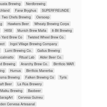
pusta Brewing
Nerdbrewing
chland
Fanø Bryghus
SUPERFREUNDE
Two Chefs Brewing
Oersoep
ng
Hawkers Beer
Wheaty Brewing Corps
HIISI
Munich Brew Mafia
8-Bit Brewing
 Yard Brew Co
Twisted Wheel Brew Co.
ect
Ingol Village Brewing Company
Lumi Brewing Co.
Gallus Brewing
ccalmatto
Ritual Lab
Alder Beer Co.
d Brewing
Anarchy Brew Co.
Birrificio WAR
ing
Humus
Birrificio Manerba
sma Brewing
Falken Brewing Co
Tyris
aft Beer
La Rúa Brewery
Maiku Brewing
Baobeer
GaragArt
Cervesa Guineu
den Cervesa Artesanal