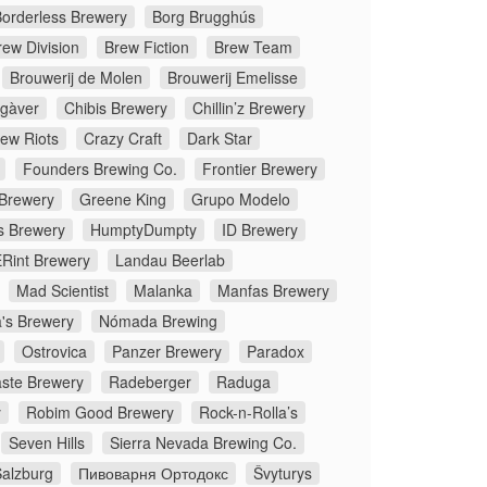
orderless Brewery
Borg Brugghús
rew Division
Brew Fiction
Brew Team
Brouwerij de Molen
Brouwerij Emelisse
gàver
Chibis Brewery
Chillin’z Brewery
rew Riots
Crazy Craft
Dark Star
Founders Brewing Co.
Frontier Brewery
 Brewery
Greene King
Grupo Modelo
s Brewery
HumptyDumpty
ID Brewery
Rint Brewery
Landau Beerlab
Mad Scientist
Malanka
Manfas Brewery
's Brewery
Nómada Brewing
Ostrovica
Panzer Brewery
Paradox
ste Brewery
Radeberger
Raduga
y
Robim Good Brewery
Rock-n-Rolla’s
Seven Hills
Sierra Nevada Brewing Co.
Salzburg
Пивоварня Ортодокс
Švyturys