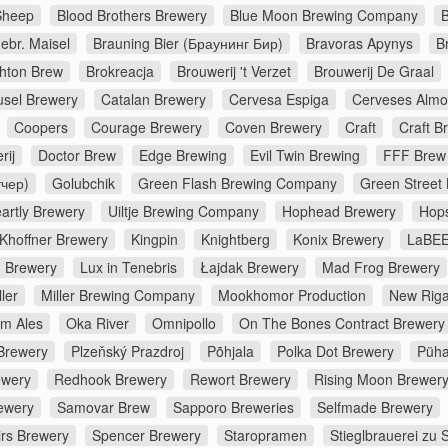
Sheep
Blood Brothers Brewery
Blue Moon Brewing Company
B
ebr. Maisel
Brauning Bier (Браунинг Бир)
Bravoras Apynys
B
ghton Brew
Brokreacja
Brouwerij 't Verzet
Brouwerij De Graal
usel Brewery
Catalan Brewery
Cervesa Espiga
Cerveses Almo
Coopers
Courage Brewery
Coven Brewery
Craft
Craft B
rij
Doctor Brew
Edge Brewing
Evil Twin Brewing
FFF Brew
тчер)
Golubchik
Green Flash Brewing Company
Green Street
artly Brewery
Uiltje Brewing Company
Hophead Brewery
Hop
Khoffner Brewery
Kingpin
Knightberg
Konix Brewery
LaBEE
d Brewery
Lux in Tenebris
Łajdak Brewery
Mad Frog Brewery
ler
Miller Brewing Company
Mookhomor Production
New Riga
m Ales
Oka River
Omnipollo
On The Bones Contract Brewery
Brewery
Plzeňský Prazdroj
Põhjala
Polka Dot Brewery
Püha
ewery
Redhook Brewery
Rewort Brewery
Rising Moon Brewer
ewery
Samovar Brew
Sapporo Breweries
Selfmade Brewery
irs Brewery
Spencer Brewery
Staropramen
Stieglbrauerei zu 