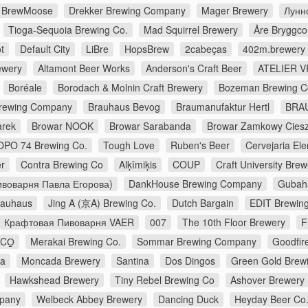
BrewMoose
Drekker Brewing Company
Mager Brewery
Лунн
Tioga-Sequoia Brewing Co.
Mad Squirrel Brewery
Åre Bryggc
t
Default City
LiBre
HopsBrew
2cabeças
402m.brewery
ewery
Altamont Beer Works
Anderson's Craft Beer
ATELIER V
Boréale
Borodach & Molnin Craft Brewery
Bozeman Brewing 
Brewing Company
Brauhaus Bevog
Braumanufaktur Hertl
BRA
arek
Browar NOOK
Browar Sarabanda
Browar Zamkowy Cies
OPO 74 Brewing Co.
Tough Love
Ruben's Beer
Cervejaria E
r
Contra Brewing Co
Alķīmiķis
COUP
Craft University Brew
воварня Павла Егорова)
DankHouse Brewing Company
Gubah
rauhaus
Jing A (京A) Brewing Co.
Dutch Bargain
EDIT Brewin
Крафтовая Пивоварня VAER
007
The 10th Floor Brewery
F
CO̠
Merakai Brewing Co.
Sommar Brewing Company
Goodfir
na
Moncada Brewery
Santina
Dos Dingos
Green Gold Brew
Hawkshead Brewery
Tiny Rebel Brewing Co
Ashover Brewery
pany
Welbeck Abbey Brewery
Dancing Duck
Heyday Beer Co