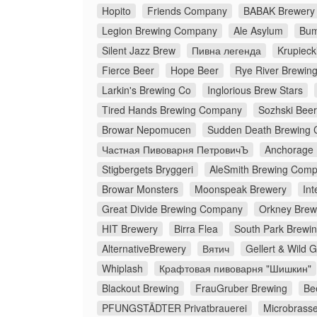
Hopito
Friends Company
BABAK Brewery
Legion Brewing Company
Ale Asylum
Bum
Silent Jazz Brew
Пивна легенда
Krupieck
Fierce Beer
Hope Beer
Rye River Brewi
Larkin's Brewing Co
Inglorious Brew Stars
Tired Hands Brewing Company
Sozhski Beer
Browar Nepomucen
Sudden Death Brewing 
Частная Пивоварня ПетровичЪ
Anchorage
Stigbergets Bryggeri
AleSmith Brewing Com
Browar Monsters
Moonspeak Brewery
Int
Great Divide Brewing Company
Orkney Brew
HIT Brewery
Birra Flea
South Park Brewin
AlternativeBrewery
Вятич
Gellert & Wild 
Whiplash
Крафтовая пивоварня "Шишкин"
Blackout Brewing
FrauGruber Brewing
Be
PFUNGSTÄDTER Privatbrauerei
Microbrasse