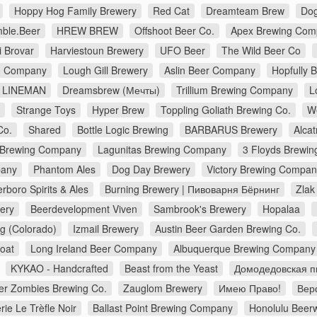
Hoppy Hog Family Brewery
Red Cat
Dreamteam Brew
Dog
ble.Beer
HREW BREW
Offshoot Beer Co.
Apex Brewing Com
i Brovar
Harviestoun Brewery
UFO Beer
The Wild Beer Co
ng Company
Lough Gill Brewery
Aslin Beer Company
Hopfully 
LINEMAN
Dreamsbrew (Мечты)
Trillium Brewing Company
L
Strange Toys
Hyper Brew
Toppling Goliath Brewing Co.
W
Co.
Shared
Bottle Logic Brewing
BARBARUS Brewery
Alca
 Brewing Company
Lagunitas Brewing Company
3 Floyds Brewin
pany
Phantom Ales
Dog Day Brewery
Victory Brewing Compan
erboro Spirits & Ales
Burning Brewery | Пивоварня Бёрнинг
Zlak
ery
Beerdevelopment Viven
Sambrook's Brewery
Hopalaa
g (Colorado)
Izmail Brewery
Austin Beer Garden Brewing Co.
Goat
Long Ireland Beer Company
Albuquerque Brewing Company
KYKAO - Handcrafted
Beast from the Yeast
Домодедовская п
er Zombies Brewing Co.
Zauglom Brewery
Имею Право!
Верф
rie Le Trèfle Noir
Ballast Point Brewing Company
Honolulu Beer