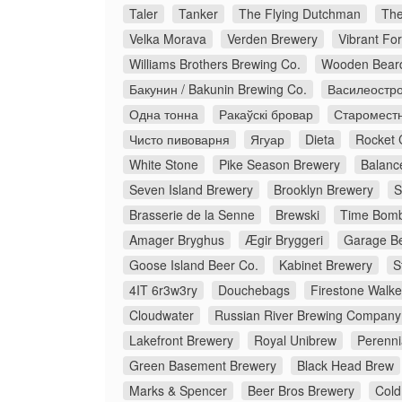
Taler
Tanker
The Flying Dutchman
The
Velka Morava
Verden Brewery
Vibrant Fo
Williams Brothers Brewing Co.
Wooden Bear
Бакунин / Bakunin Brewing Co.
Василеостро
Одна тонна
Ракаўскі бровар
Старомест
Чисто пивоварня
Ягуар
Dieta
Rocket 
White Stone
Pike Season Brewery
Balanc
Seven Island Brewery
Brooklyn Brewery
S
Brasserie de la Senne
Brewski
Time Bomb
Amager Bryghus
Ægir Bryggeri
Garage Be
Goose Island Beer Co.
Kabinet Brewery
S
4IT 6r3w3ry
Douchebags
Firestone Walke
Cloudwater
Russian River Brewing Company
Lakefront Brewery
Royal Unibrew
Perenni
Green Basement Brewery
Black Head Brew
Marks & Spencer
Beer Bros Brewery
Cold