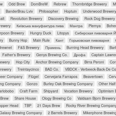
ew
Odd Brew
DomBreW
Rebrew
Thornbridge Brewery
M
BanderBrau Lviv
Philosopher
Hoptuin
Underwood Brewer
alt
Revolution Brewery
Discovery Brewing
Rock Dog Brewery
rewery
Київська мануфактура пива
Мантра
Plemya
Bohe
rpoon Brewery
Hungry Duck
Litopys
Сибирская пивоварня 
ry
Bunny Hop
Main Rule
Кант
Горьковская пивоварня
Brewnet
F&S Brewery
Прамень
Burning Head Brewery
Bar
Father's Brewery
Genys Brewing Co.
Дрофа
Captain Lawre
rewery
Hop City
Anchor Brewing Company
Birra Peroni
Cor
Brewery
Treintaycinco
BAD Co.
VBDCK - Verbeeck-Back-De C
Beer Company
Flügel
Cervejaria Farrapos
Beavertown
Cerv
ing Company
Gonzo
Burley Oak Brewing Company
Other Half
arlobobo
Craft Farm
Shipyard
Vocation Brewery
Optimism 
 Brew
Share House
Ology Brewing Co
Valdsam Bjorn Brewery
opper Head
TBP
21 Days Brew
Rocky River Brewing Compan
Galaxy Brewing Company
2 Barrels Brewery
Mikerphone Brewin