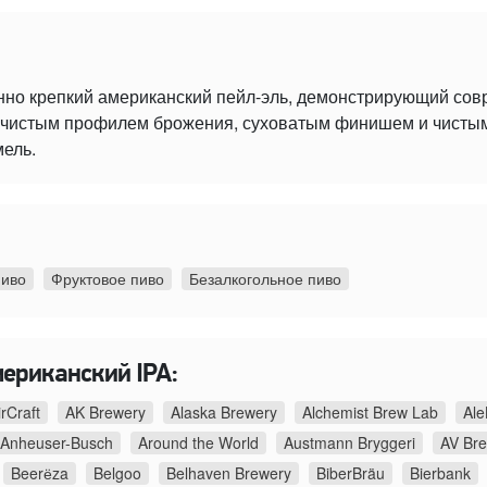
нно крепкий американский пейл-эль, демонстрирующий со
 с чистым профилем брожения, суховатым финишем и чист
мель.
пиво
Фруктовое пиво
Безалкогольное пиво
мериканский IPA:
irCraft
AK Brewery
Alaska Brewery
Alchemist Brew Lab
Ale
Anheuser-Busch
Around the World
Austmann Bryggeri
AV Br
Beerёza
Belgoo
Belhaven Brewery
BiberBräu
Bierbank