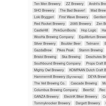
Ten Men Brewery
ZZ Brewery
Andrii's Br
SHO Brewery
The Bad Beaver!
Mad Brew
Loki Bryggeri
First Wave Brewery
Gentlem
Red Rocket Brewery
2085 Brewery
Zen B
CastleHill
PinkGumBoots
Hop Logic
Ha
WooHa Brewing Company
Equilibrium Brewe
Silver Brewery
Boulder Beer
Telmann
GazdaBrew
Pikes Peak
Stamm Brewing
Bristol Brewing
Ska Brewing
Deschutes B
Southbound Brewing Company
Props Craft 
Mighty Owl Brewery
KOMPAAN Dutch Craft 
Hammermill Brewery (Бутлегер)
DEYA Brew
The Veil Brewing Co.
Cascade Brewing
M
Columbus Brewing Company
Beer52
Rec
GANZA Brewery
ElectriK Biker Brewery
C
Tommyknocker Brewery
Dargett Brewery