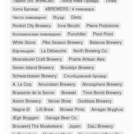
Таркос (ex. BrewLab)
Театр пива Правда
Точка
Хатні Бровар
4BREWERS / 4 пивовара
Чисто пивоварня
Ягуар
Dieta
Rocket City Brewery
Inne Beczki
Piwne Podziemie
Коломенская пивоварня
Punchiller
Pivot Point
White Stone
Pike Season Brewery
Balance Brewery
Біірландзія
La Débauche
North Brewing Co.
Moersleutel Craft Brewery
Prairie Artisan Ales
Seven Island Brewery
Brooklyn Brewery
Schwarzkaiser Brewery
Столбцовский бровар
A. Le Coq
Amundsen Brewery
Atmosphere Brewery
Brasserie de la Senne
Brewski
Time Bomb Brewery
Axiom Brewery
Varvar Brew
Goddess Brewery
Nøgne Ø
LiS Brew
Browar Pinta
Amager Bryghus
Ægir Bryggeri
Garage Beer Co.
Brouwerij The Musketeers
Jopen
DaLi Brewery