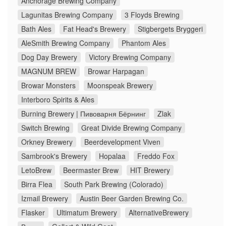
Anchorage Brewing Company
Lagunitas Brewing Company
3 Floyds Brewing
Bath Ales
Fat Head's Brewery
Stigbergets Bryggeri
AleSmith Brewing Company
Phantom Ales
Dog Day Brewery
Victory Brewing Company
MAGNUM BREW
Browar Harpagan
Browar Monsters
Moonspeak Brewery
Interboro Spirits & Ales
Burning Brewery | Пивоварня Бёрнинг
Zlak
Switch Brewing
Great Divide Brewing Company
Orkney Brewery
Beerdevelopment Viven
Sambrook's Brewery
Hopalaa
Freddo Fox
LetoBrew
Beermaster Brew
HIT Brewery
Birra Flea
South Park Brewing (Colorado)
Izmail Brewery
Austin Beer Garden Brewing Co.
Flasker
Ultimatum Brewery
AlternativeBrewery