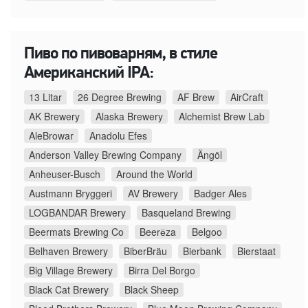
Пиво по пивоварням, в стиле
Американский IPA:
13 Litar
26 Degree Brewing
AF Brew
AirCraft
AK Brewery
Alaska Brewery
Alchemist Brew Lab
AleBrowar
Anadolu Efes
Anderson Valley Brewing Company
Ängöl
Anheuser-Busch
Around the World
Austmann Bryggeri
AV Brewery
Badger Ales
LOGBANDAR Brewery
Basqueland Brewing
Beermats Brewing Co
Beerёza
Belgoo
Belhaven Brewery
BiberBräu
Bierbank
Bierstaat
Big Village Brewery
Birra Del Borgo
Black Cat Brewery
Black Sheep