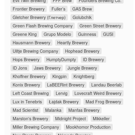
Evil Twin Brewing
FFF Brew
Founders Brewing Co.
Frontier Brewery
Fuller’s
GAS Brew
Gletcher Brewery (Глетчер)
Golubchik
Green Flash Brewing Company
Green Street Brewery
Greene King
Grupo Modelo
Guinness
GUSI
Hausmann Brewery
Heartly Brewery
Uiltje Brewing Company
Hophead Brewery
Hops Brewery
HumptyDumpty
ID Brewery
ID Jons
Jaws Brewery
Jungle Brewery
Khoffner Brewery
Kingpin
Knightberg
Konix Brewery
LaBEERint Brewery
Landau Beerlab
Left Coast Brewing
Lervig
Lovecraft Weird Brewery
Lux in Tenebris
Łajdak Brewery
Mad Frog Brewery
Mad Scientist
Malanka
Manfas Brewery
Marston's Brewery
Midnight Project
Mikkeller
Miller Brewing Company
Mookhomor Production