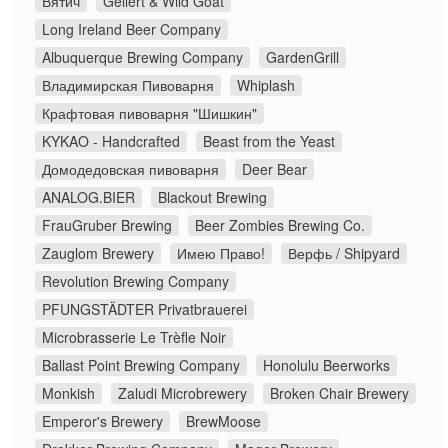
Вятич
Gellert & Wild Goat
Long Ireland Beer Company
Albuquerque Brewing Company
GardenGrill
Владимирская Пивоварня
Whiplash
Крафтовая пивоварня "Шишкин"
KYKAO - Handcrafted
Beast from the Yeast
Домодедовская пивоварня
Deer Bear
ANALOG.BIER
Blackout Brewing
FrauGruber Brewing
Beer Zombies Brewing Co.
Zauglom Brewery
Имею Право!
Верфь / Shipyard
Revolution Brewing Company
PFUNGSTÄDTER Privatbrauerei
Microbrasserie Le Trèfle Noir
Ballast Point Brewing Company
Honolulu Beerworks
Monkish
Zaludi Microbrewery
Broken Chair Brewery
Emperor's Brewery
BrewMoose