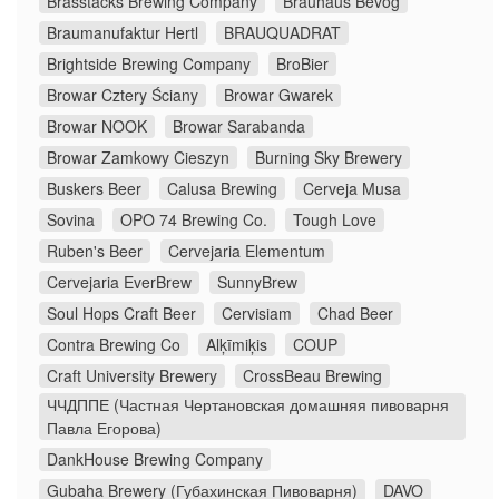
Brasstacks Brewing Company
Brauhaus Bevog
Braumanufaktur Hertl
BRAUQUADRAT
Brightside Brewing Company
BroBier
Browar Cztery Ściany
Browar Gwarek
Browar NOOK
Browar Sarabanda
Browar Zamkowy Cieszyn
Burning Sky Brewery
Buskers Beer
Calusa Brewing
Cerveja Musa
Sovina
OPO 74 Brewing Co.
Tough Love
Ruben's Beer
Cervejaria Elementum
Cervejaria EverBrew
SunnyBrew
Soul Hops Craft Beer
Cervisiam
Chad Beer
Contra Brewing Co
Alķīmiķis
COUP
Craft University Brewery
CrossBeau Brewing
ЧЧДППЕ (Частная Чертановская домашняя пивоварня
Павла Егорова)
DankHouse Brewing Company
Gubaha Brewery (Губахинская Пивоварня)
DAVO