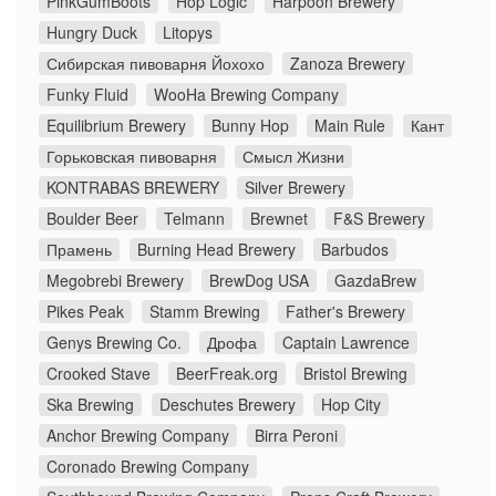
PinkGumBoots
Hop Logic
Harpoon Brewery
Hungry Duck
Litopys
Сибирская пивоварня Йохохо
Zanoza Brewery
Funky Fluid
WooHa Brewing Company
Equilibrium Brewery
Bunny Hop
Main Rule
Кант
Горьковская пивоварня
Смысл Жизни
KONTRABAS BREWERY
Silver Brewery
Boulder Beer
Telmann
Brewnet
F&S Brewery
Прамень
Burning Head Brewery
Barbudos
Megobrebi Brewery
BrewDog USA
GazdaBrew
Pikes Peak
Stamm Brewing
Father's Brewery
Genys Brewing Co.
Дрофа
Captain Lawrence
Crooked Stave
BeerFreak.org
Bristol Brewing
Ska Brewing
Deschutes Brewery
Hop City
Anchor Brewing Company
Birra Peroni
Coronado Brewing Company