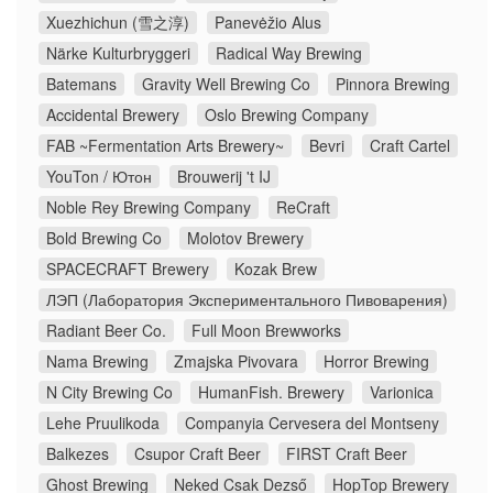
Xuezhichun (雪之淳)
Panevėžio Alus
Närke Kulturbryggeri
Radical Way Brewing
Batemans
Gravity Well Brewing Co
Pinnora Brewing
Accidental Brewery
Oslo Brewing Company
FAB ~Fermentation Arts Brewery~
Bevri
Craft Cartel
YouTon / Ютон
Brouwerij 't IJ
Noble Rey Brewing Company
ReCraft
Bold Brewing Co
Molotov Brewery
SPACECRAFT Brewery
Kozak Brew
ЛЭП (Лаборатория Экспериментального Пивоварения)
Radiant Beer Co.
Full Moon Brewworks
Nama Brewing
Zmajska Pivovara
Horror Brewing
N City Brewing Co
HumanFish. Brewery
Varionica
Lehe Pruulikoda
Companyia Cervesera del Montseny
Balkezes
Csupor Craft Beer
FIRST Craft Beer
Ghost Brewing
Neked Csak Dezső
HopTop Brewery