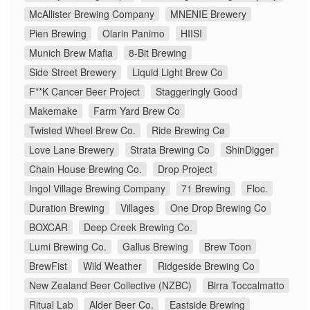
McAllister Brewing Company
MNENIE Brewery
Pien Brewing
Olarin Panimo
HIISI
Munich Brew Mafia
8-Bit Brewing
Side Street Brewery
Liquid Light Brew Co
F**K Cancer Beer Project
Staggeringly Good
Makemake
Farm Yard Brew Co
Twisted Wheel Brew Co.
Ride Brewing Cø
Love Lane Brewery
Strata Brewing Co
ShinDigger
Chain House Brewing Co.
Drop Project
Ingol Village Brewing Company
71 Brewing
Floc.
Duration Brewing
Villages
One Drop Brewing Co
BOXCAR
Deep Creek Brewing Co.
Lumi Brewing Co.
Gallus Brewing
Brew Toon
BrewFist
Wild Weather
Ridgeside Brewing Co
New Zealand Beer Collective (NZBC)
Birra Toccalmatto
Ritual Lab
Alder Beer Co.
Eastside Brewing