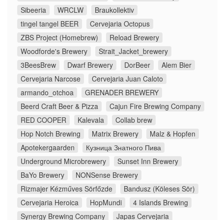
Sibeeria
WRCLW
Braukollektiv
tingel tangel BEER
Cervejaria Octopus
ZBS Project (Homebrew)
Reload Brewery
Woodforde's Brewery
Strait_Jacket_brewery
3BeesBrew
Dwarf Brewery
DorBeer
Alem Bier
Cervejaria Narcose
Cervejaria Juan Caloto
armando_otchoa
GRENADER BREWERY
Beerd Craft Beer & Pizza
Cajun Fire Brewing Company
RED COOPER
Kalevala
Collab brew
Hop Notch Brewing
Matrix Brewery
Malz & Hopfen
Apotekergaarden
Кузница Знатного Пива
Underground Microbrewery
Sunset Inn Brewery
BaYo Brewery
NONSense Brewery
Rizmajer Kézműves Sörfőzde
Bandusz (Köleses Sör)
Cervejaria Heroica
HopMundi
4 Islands Brewing
Synergy Brewing Company
Japas Cervejaria