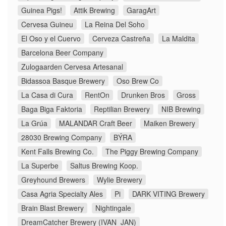
Guinea Pigs!
Attik Brewing
GaragArt
Cervesa Guineu
La Reina Del Soho
El Oso y el Cuervo
Cerveza Castreña
La Maldita
Barcelona Beer Company
Zulogaarden Cervesa Artesanal
Bidassoa Basque Brewery
Oso Brew Co
La Casa di Cura
RentOn
Drunken Bros
Gross
Baga Biga Faktoria
Reptilian Brewery
NIB Brewing
La Grúa
MALANDAR Craft Beer
Maiken Brewery
28030 Brewing Company
BÝRA
Kent Falls Brewing Co.
The Piggy Brewing Company
La Superbe
Saltus Brewing Koop.
Greyhound Brewers
Wylie Brewery
Casa Agria Specialty Ales
Pi
DARK VITING Brewery
Brain Blast Brewery
Nightingale
DreamCatcher Brewery (IVAN_JAN)