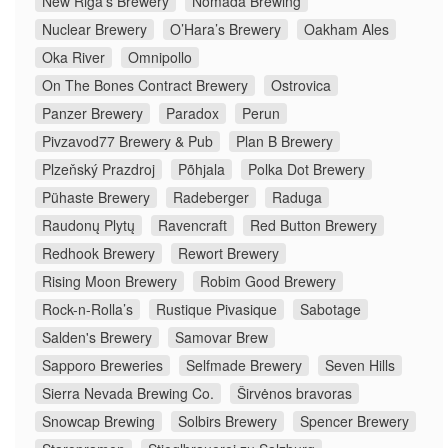
New Riga's Brewery
Nómada Brewing
Nuclear Brewery
O’Hara’s Brewery
Oakham Ales
Oka River
Omnipollo
On The Bones Contract Brewery
Ostrovica
Panzer Brewery
Paradox
Perun
Pivzavod77 Brewery & Pub
Plan B Brewery
Plzeňský Prazdroj
Põhjala
Polka Dot Brewery
Pühaste Brewery
Radeberger
Raduga
Raudonų Plytų
Ravencraft
Red Button Brewery
Redhook Brewery
Rewort Brewery
Rising Moon Brewery
Robim Good Brewery
Rock-n-Rolla’s
Rustique Pivasique
Sabotage
Salden's Brewery
Samovar Brew
Sapporo Breweries
Selfmade Brewery
Seven Hills
Sierra Nevada Brewing Co.
Širvėnos bravoras
Snowcap Brewing
Solbirs Brewery
Spencer Brewery