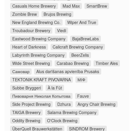
Casuals Home Brewery
Mad Max
SmartBrew
Zombie Brew
Brujos Brewing
New England Brewing Co.
Wiper And True
Troubadour Brewery
Viedi
Eastwood Brewing Company
BajaBrewLabs
Heart of Darkness
Calicraft Brewing Company
Labyrinth Brewing Company
BeerZelis
Wide Street Brewing
Carabao Brewing
Timber Ales
Самовар
Alus darīšanas apvienība Prusaks
TEKTONIK KRAFT PIVOVARNA
МІФ
Subbe Bryggeri
À la Fût
Пивоварня Николая Копытова
Fauve
Side Project Brewing
Dzhura
Angry Chair Brewing
TAIGA Brewery
Salama Brewing Company
Oddity Brewing
O'Clock Brewing
ÜberQuell Brauwerkstätten
SINDROM Brewery