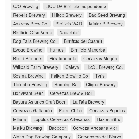
O/O Brewing
LIQUIDA Birrificio Indipendente
Rebel's Brewery
Hilltop Brewery
Bad Seed Brewing
Anarchy Brew Co.
Birrificio WAR
Mister B Brewery
Birrificio Orso Verde
Naparbier
Dog Falls Brewing Co.
Birrificio dei Castelli
Evoqe Brewing
Humus
Birrificio Manerba
Blond Brothers
Birraformante
Cervezas Alegría
Willibald Farm Brewery
Caleya
H2ÖL Brewing Co.
Sesma Brewing
Falken Brewing Co
Tyris
Tibidabo Brewing
Running Rat
Clique Brewery
Bonvivant Beer
Cervezas Brew & Roll
Bayura Asturies Craft Beer
La Rúa Brewery
Cervezas Gaitanejo
Perro Chico
Cervezas Populus
Milana
Lupulus Cervezas Artesanas
Hazteunlitro
Maiku Brewing
Baobeer
Cerveza Artesana Vier
Alpha Dog Brewing Company
Cerveceros del Bierzo