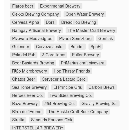
Flaros beer
Experimental Brewery
Gekko Brewing Company
Open Water Brewery
Cervesa Alpha
Dors
DreadHop Brewing
Namgay Artisanal Brewery
The Master Craft Brewery
Pivovara Medvedgrad
Pivara Semizburg
Gorštak
Gelender
Cerveza Jester
Bundor
SpoH
Pola del Pub
3 Cordilleras
Pulfer Brewery
Beer Bastards Brewing
PriMarius craft pivovara
Πίβο Microbrewery
Hop Thirsty Friends
Chatos Beer
Cerveceria Latitud Cero
SeaHorse Brewery
El Príncipe Gris
Carbon Brews
Heroes Beer Co.
Two Sides Brewing Co.
Baza Brewery
254 Brewing Co.
Gravity Brewing Sal
Birra dell'Eremo
The Huskie Craft Beer Company
Stretta
Simonds Farsons Cisk
INTERSTELLAR BREWERY