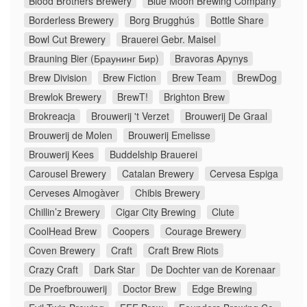
Blood Brothers Brewery
Blue Moon Brewing Company
Borderless Brewery
Borg Brugghús
Bottle Share
Bowl Cut Brewery
Brauerei Gebr. Maisel
Brauning Bier (Браунинг Бир)
Bravoras Apynys
Brew Division
Brew Fiction
Brew Team
BrewDog
Brewlok Brewery
BrewT!
Brighton Brew
Brokreacja
Brouwerij 't Verzet
Brouwerij De Graal
Brouwerij de Molen
Brouwerij Emelisse
Brouwerij Kees
Buddelship Brauerei
Carousel Brewery
Catalan Brewery
Cervesa Espiga
Cerveses Almogàver
Chibis Brewery
Chillin’z Brewery
Cigar City Brewing
Clute
CoolHead Brew
Coopers
Courage Brewery
Coven Brewery
Craft
Craft Brew Riots
Crazy Craft
Dark Star
De Dochter van de Korenaar
De Proefbrouwerij
Doctor Brew
Edge Brewing