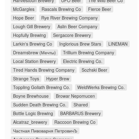
Harviestoun Brewery
UFO Beer
The Wild Beer Co
McGargles
Rascals Brewing Co
Fierce Beer
Hope Beer
Rye River Brewing Company
Lough Gill Brewery
Aslin Beer Company
Hopfully Brewing
Sergacore Brewery
Larkin's Brewing Co
Inglorious Brew Stars
LINEMAN
Dreamsbrew (Мечты)
Trillium Brewing Company
Local Station Brewery
Electric Brewing Co.
Tired Hands Brewing Company
Sozhski Beer
Strange Toys
Hyper Brew
Toppling Goliath Brewing Co.
WeldWerks Brewing Co.
Boyne Brewhouse
Browar Nepomucen
Sudden Death Brewing Co.
Shared
Bottle Logic Brewing
BARBARUS Brewery
Alcatraz_brewery
Raccoon Brewing Co
Частная Пивоварня ПетровичЪ