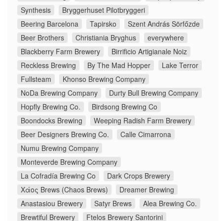
Synthesis
Bryggerhuset Pilotbryggeri
Beering Barcelona
Tapirsko
Szent András Sörfőzde
Beer Brothers
Christiania Bryghus
everywhere
Blackberry Farm Brewery
Birrificio Artigianale Noiz
Reckless Brewing
By The Mad Hopper
Lake Terror
Fullsteam
Khonso Brewing Company
NoDa Brewing Company
Durty Bull Brewing Company
Hopfly Brewing Co.
Birdsong Brewing Co
Boondocks Brewing
Weeping Radish Farm Brewery
Beer Designers Brewing Co.
Calle Cimarrona
Numu Brewing Company
Monteverde Brewing Company
La Cofradía Brewing Co
Dark Crops Brewery
Χάος Brews (Chaos Brews)
Dreamer Brewing
Anastasiou Brewery
Satyr Brews
Alea Brewing Co.
Brewtiful Brewery
Ftelos Brewery Santorini