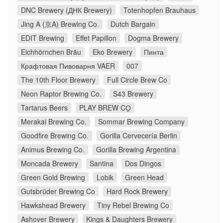
DNC Brewery (ДНК Brewery)
Totenhopfen Brauhaus
Jing A (京A) Brewing Co.
Dutch Bargain
EDIT Brewing
Effet Papillon
Dogma Brewery
Eichhörnchen Bräu
Eko Brewery
Пинта
Крафтовая Пивоварня VAER
007
The 10th Floor Brewery
Full Circle Brew Co
Neon Raptor Brewing Co.
S43 Brewery
Tartarus Beers
PLAY BREW CO̠
Merakai Brewing Co.
Sommar Brewing Company
Goodfire Brewing Co.
Gorilla Cervecería Berlin
Animus Brewing Co.
Gorilla Brewing Argentina
Moncada Brewery
Santina
Dos Dingos
Green Gold Brewing
Lobik
Green Head
Gutsbrüder Brewing Co
Hard Rock Brewery
Hawkshead Brewery
Tiny Rebel Brewing Co
Ashover Brewery
Kings & Daughters Brewery