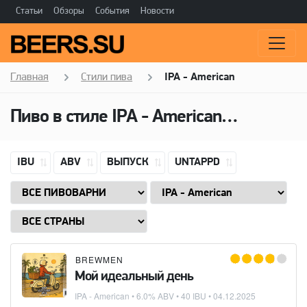
Статьи
Обзоры
События
Новости
Главная
Стили пива
IPA - American
Пиво в стиле
IPA - American
(Американ
IBU
ABV
ВЫПУСК
UNTAPPD
BREWMEN
Мой идеальный день
IPA - American
• 6.0% ABV • 40 IBU •
04.12.2025