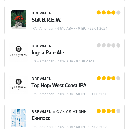
BREWMEN
Still B.R.E.W.
IPA - American
• 6.5% ABV • 40 IBU •
22.01.2024
BREWMEN
Ingria Pale Ale
IPA - American
• 7.0% ABV •
07.08.2023
BREWMEN
Top Hop: West Coast IPA
IPA - American
• 7.0% ABV • 50 IBU •
01.03.2023
BREWMEN
×
СМЫСЛ ЖИЗНИ
Скипасс
IPA - American
• 7.0% ABV • 60 IBU •
06.03.2023