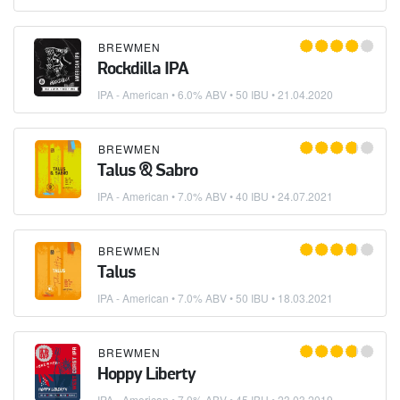
BREWMEN
Rockdilla IPA
IPA - American
• 6.0% ABV • 50 IBU •
21.04.2020
BREWMEN
Talus & Sabro
IPA - American
• 7.0% ABV • 40 IBU •
24.07.2021
BREWMEN
Talus
IPA - American
• 7.0% ABV • 50 IBU •
18.03.2021
BREWMEN
Hoppy Liberty
IPA - American
• 7.0% ABV • 45 IBU •
23.03.2019