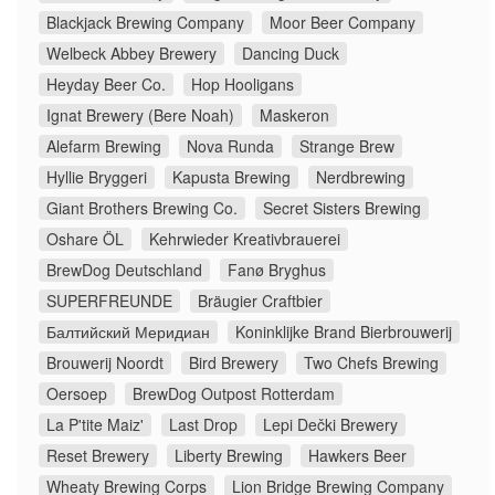
Blackjack Brewing Company
Moor Beer Company
Welbeck Abbey Brewery
Dancing Duck
Heyday Beer Co.
Hop Hooligans
Ignat Brewery (Bere Noah)
Maskeron
Alefarm Brewing
Nova Runda
Strange Brew
Hyllie Bryggeri
Kapusta Brewing
Nerdbrewing
Giant Brothers Brewing Co.
Secret Sisters Brewing
Oshare ÖL
Kehrwieder Kreativbrauerei
BrewDog Deutschland
Fanø Bryghus
SUPERFREUNDE
Bräugier Craftbier
Балтийский Меридиан
Koninklijke Brand Bierbrouwerij
Brouwerij Noordt
Bird Brewery
Two Chefs Brewing
Oersoep
BrewDog Outpost Rotterdam
La P'tite Maiz'
Last Drop
Lepi Dečki Brewery
Reset Brewery
Liberty Brewing
Hawkers Beer
Wheaty Brewing Corps
Lion Bridge Brewing Company