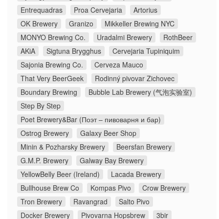
Entrequadras
Proa Cervejaria
Artorius
OK Brewery
Granizo
Mikkeller Brewing NYC
MONYO Brewing Co.
Uradalmi Brewery
RothBeer
AKiA
Sigtuna Brygghus
Cervejaria Tupiniquim
Sajonia Brewing Co.
Cerveza Mauco
That Very BeerGeek
Rodinný pivovar Zichovec
Boundary Brewing
Bubble Lab Brewery (气泡实验室)
Step By Step
Poet Brewery&Bar (Поэт – пивоварня и бар)
Ostrog Brewery
Galaxy Beer Shop
Minin & Pozharsky Brewery
Beersfan Brewery
G.M.P. Brewery
Galway Bay Brewery
YellowBelly Beer (Ireland)
Lacada Brewery
Bullhouse Brew Co
Kompas Pivo
Crow Brewery
Tron Brewery
Ravangrad
Salto Pivo
Docker Brewery
Pivovarna Hopsbrew
3bir