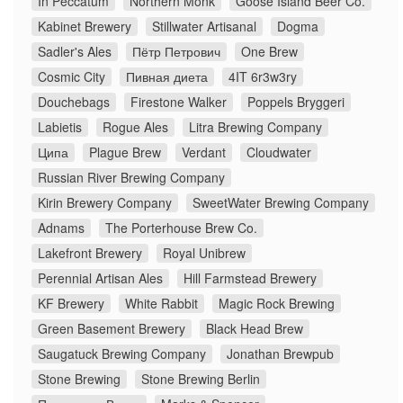
In Peccatum
Northern Monk
Goose Island Beer Co.
Kabinet Brewery
Stillwater Artisanal
Dogma
Sadler's Ales
Пётр Петрович
One Brew
Cosmic City
Пивная диета
4IT 6r3w3ry
Douchebags
Firestone Walker
Poppels Bryggeri
Labietis
Rogue Ales
Litra Brewing Company
Ципа
Plague Brew
Verdant
Cloudwater
Russian River Brewing Company
Kirin Brewery Company
SweetWater Brewing Company
Adnams
The Porterhouse Brew Co.
Lakefront Brewery
Royal Unibrew
Perennial Artisan Ales
Hill Farmstead Brewery
KF Brewery
White Rabbit
Magic Rock Brewing
Green Basement Brewery
Black Head Brew
Saugatuck Brewing Company
Jonathan Brewpub
Stone Brewing
Stone Brewing Berlin