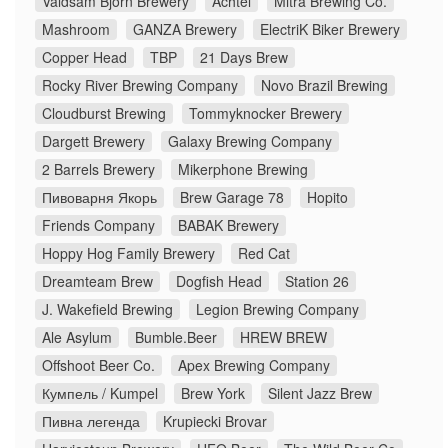
Valdsam Bjorn Brewery
Achtel
Mitra Brewing Co.
Mashroom
GANZA Brewery
ElectriK Biker Brewery
Copper Head
TBP
21 Days Brew
Rocky River Brewing Company
Novo Brazil Brewing
Cloudburst Brewing
Tommyknocker Brewery
Dargett Brewery
Galaxy Brewing Company
2 Barrels Brewery
Mikerphone Brewing
Пивоварня Якорь
Brew Garage 78
Hopito
Friends Company
BABAK Brewery
Hoppy Hog Family Brewery
Red Cat
Dreamteam Brew
Dogfish Head
Station 26
J. Wakefield Brewing
Legion Brewing Company
Ale Asylum
Bumble.Beer
HREW BREW
Offshoot Beer Co.
Apex Brewing Company
Кумпель / Kumpel
Brew York
Silent Jazz Brew
Пивна легенда
Krupiecki Brovar