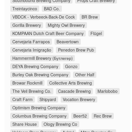
Southbound Brewing Company
Props Craft Brewery
Treintaycinco
BAD Co.
VBDCK - Verbeeck-Back-De Cock
BR Brew
Gorilla Brewery
Mighty Owl Brewery
KOMPAAN Dutch Craft Beer Company
Flügel
Cervejaria Farrapos
Beavertown
Cervejaria Imigração
Penedon Brew Pub
Hammermill Brewery (Бутлегер)
DEYA Brewing Company
Gonzo
Burley Oak Brewing Company
Other Half
Browar Rockmill
Collective Arts Brewing
The Veil Brewing Co.
Cascade Brewing
Marlobobo
Craft Farm
Shipyard
Vocation Brewery
Optimism Brewing Company
Columbus Brewing Company
Beer52
Rec Brew
Share House
Ology Brewing Co