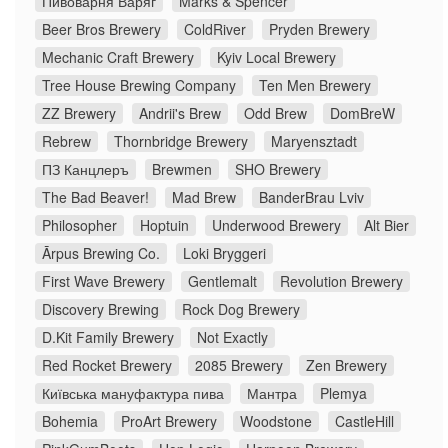
Пивоварня Варяг
Marks & Spencer
Beer Bros Brewery
ColdRiver
Pryden Brewery
Mechanic Craft Brewery
Kyiv Local Brewery
Tree House Brewing Company
Ten Men Brewery
ZZ Brewery
Andrii's Brew
Odd Brew
DomBreW
Rebrew
Thornbridge Brewery
Maryensztadt
ПЗ Канцлеръ
Brewmen
SHO Brewery
The Bad Beaver!
Mad Brew
BanderBrau Lviv
Philosopher
Hoptuin
Underwood Brewery
Alt Bier
Ārpus Brewing Co.
Loki Bryggeri
First Wave Brewery
Gentlemalt
Revolution Brewery
Discovery Brewing
Rock Dog Brewery
D.Kit Family Brewery
Not Exactly
Red Rocket Brewery
2085 Brewery
Zen Brewery
Київська мануфактура пива
Мантра
Plemya
Bohemia
ProArt Brewery
Woodstone
CastleHill