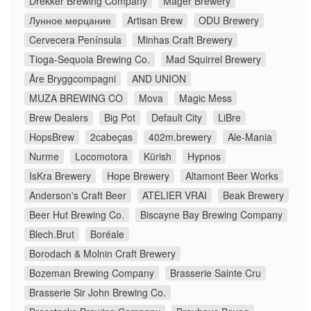
Drekker Brewing Company
Mager Brewery
Лунное мерцание
Artisan Brew
ODU Brewery
Cervecera Península
Minhas Craft Brewery
Tioga-Sequoia Brewing Co.
Mad Squirrel Brewery
Åre Bryggcompagni
AND UNION
MUZA BREWING CO
Mova
Magic Mess
Brew Dealers
Big Pot
Default City
LiBre
HopsBrew
2cabeças
402m.brewery
Ale-Mania
Nurme
Locomotora
Kürish
Hypnos
IsKra Brewery
Hope Brewery
Altamont Beer Works
Anderson's Craft Beer
ATELIER VRAI
Beak Brewery
Beer Hut Brewing Co.
Biscayne Bay Brewing Company
Blech.Brut
Boréale
Borodach & Molnin Craft Brewery
Bozeman Brewing Company
Brasserie Sainte Cru
Brasserie Sir John Brewing Co.