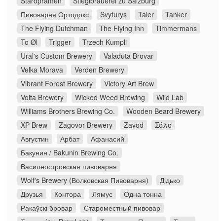
Staropramen
Stieglbrauerei zu Salzburg
Пивоварня Ортодокс
Švyturys
Taler
Tanker
The Flying Dutchman
The Flying Inn
Timmermans
To Øl
Trigger
Trzech Kumpli
Ural's Custom Brewery
Valaduta Brovar
Velka Morava
Verden Brewery
Vibrant Forest Brewery
Victory Art Brew
Volta Brewery
Wicked Weed Brewing
Wild Lab
Williams Brothers Brewing Co.
Wooden Beard Brewery
XP Brew
Zagovor Brewery
Zavod
Σόλο
Августин
Арбат
Афанасий
Бакунин / Bakunin Brewing Co.
Василеостровская пивоварня
Wolf's Brewery (Волковская Пивоварня)
Дідько
Друзья
Контора
Лямус
Одна тонна
Ракаўскі бровар
Староместный пивовар