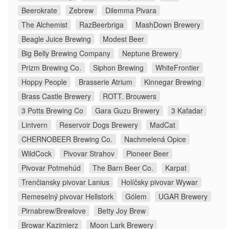
Beerokrate
Zebrew
Dilemma Pivara
The Alchemist
RazBeerbriga
MashDown Brewery
Beagle Juice Brewing
Modest Beer
Big Belly Brewing Company
Neptune Brewery
Prizm Brewing Co.
Siphon Brewing
WhiteFrontier
Hoppy People
Brasserie Atrium
Kinnegar Brewing
Brass Castle Brewery
ROTT. Brouwers
3 Potts Brewing Co
Gara Guzu Brewery
3 Kafadar
Lintvern
Reservoir Dogs Brewery
MadCat
CHERNOBEER Brewing Co.
Nachmelená Opice
WildCock
Pivovar Strahov
Pioneer Beer
Pivovar Potmehúd
The Barn Beer Co.
Karpat
Trenčiansky pivovar Lanius
Holíčsky pivovar Wywar
Remeselný pivovar Hellstork
Gólem
UGAR Brewery
Pirnabrew/Brewlove
Betty Joy Brew
Browar Kazimierz
Moon Lark Brewery