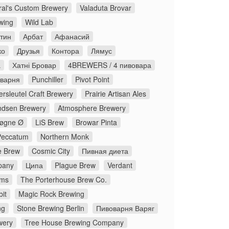
ral's Custom Brewery
Valaduta Brovar
wing
Wild Lab
стин
Арбат
Афанасий
ко
Друзья
Контора
Лямус
а
Хатні Бровар
4BREWERS / 4 пивовара
оварня
Punchiller
Pivot Point
rsleutel Craft Brewery
Prairie Artisan Ales
dsen Brewery
Atmosphere Brewery
øgne Ø
LiS Brew
Browar Pinta
Peccatum
Northern Monk
 Brew
Cosmic City
Пивная диета
pany
Ципа
Plague Brew
Verdant
ms
The Porterhouse Brew Co.
it
Magic Rock Brewing
ng
Stone Brewing Berlin
Пивоварня Варяг
wery
Tree House Brewing Company