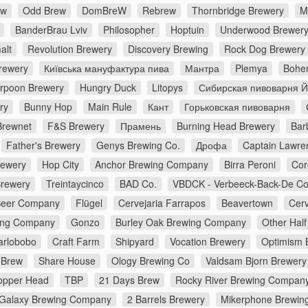
ew
Odd Brew
DomBreW
Rebrew
Thornbridge Brewery
M
BanderBrau Lviv
Philosopher
Hoptuin
Underwood Brewer
alt
Revolution Brewery
Discovery Brewing
Rock Dog Brewery
rewery
Київська мануфактура пива
Мантра
Plemya
Bohe
rpoon Brewery
Hungry Duck
Litopys
Сибирская пивоварня 
ry
Bunny Hop
Main Rule
Кант
Горьковская пивоварня
Brewnet
F&S Brewery
Прамень
Burning Head Brewery
Bar
Father's Brewery
Genys Brewing Co.
Дрофа
Captain Lawre
rewery
Hop City
Anchor Brewing Company
Birra Peroni
Cor
Brewery
Treintaycinco
BAD Co.
VBDCK - Verbeeck-Back-De C
Beer Company
Flügel
Cervejaria Farrapos
Beavertown
Cerv
ing Company
Gonzo
Burley Oak Brewing Company
Other Half
arlobobo
Craft Farm
Shipyard
Vocation Brewery
Optimism 
 Brew
Share House
Ology Brewing Co
Valdsam Bjorn Brewery
opper Head
TBP
21 Days Brew
Rocky River Brewing Compan
Galaxy Brewing Company
2 Barrels Brewery
Mikerphone Brewin