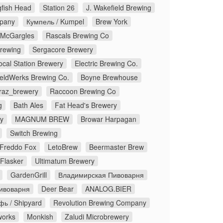
fish Head
Station 26
J. Wakefield Brewing
pany
Кумпель / Kumpel
Brew York
McGargles
Rascals Brewing Co
Brewing
Sergacore Brewery
ocal Station Brewery
Electric Brewing Co.
eldWerks Brewing Co.
Boyne Brewhouse
traz_brewery
Raccoon Brewing Co
g
Bath Ales
Fat Head's Brewery
y
MAGNUM BREW
Browar Harpagan
Switch Brewing
Freddo Fox
LetoBrew
Beermaster Brew
Flasker
Ultimatum Brewery
GardenGrill
Владимирская Пивоварня
ивоварня
Deer Bear
ANALOG.BIER
ь / Shipyard
Revolution Brewing Company
works
Monkish
Zaludi Microbrewery