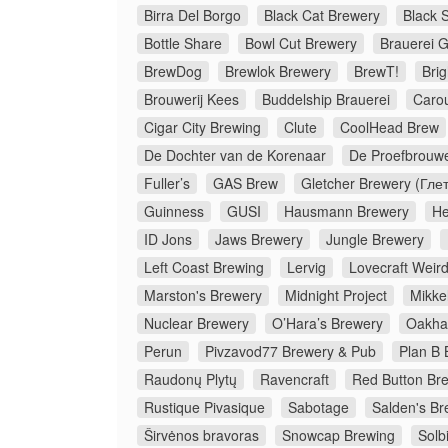
Birra Del Borgo
Black Cat Brewery
Black 
Bottle Share
Bowl Cut Brewery
Brauerei G
BrewDog
Brewlok Brewery
BrewT!
Bri
Brouwerij Kees
Buddelship Brauerei
Caro
Cigar City Brewing
Clute
CoolHead Brew
De Dochter van de Korenaar
De Proefbrouwe
Fuller’s
GAS Brew
Gletcher Brewery (Гле
Guinness
GUSI
Hausmann Brewery
He
ID Jons
Jaws Brewery
Jungle Brewery
Left Coast Brewing
Lervig
Lovecraft Weir
Marston's Brewery
Midnight Project
Mikkel
Nuclear Brewery
O’Hara’s Brewery
Oakha
Perun
Pivzavod77 Brewery & Pub
Plan B 
Raudonų Plytų
Ravencraft
Red Button Br
Rustique Pivasique
Sabotage
Salden's Br
Širvėnos bravoras
Snowcap Brewing
Solb