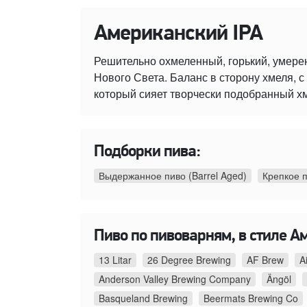
Американский IPA
Решительно охмеленный, горький, умере
Нового Света. Баланс в сторону хмеля,
который сияет творчески подобранный х
Подборки пива:
Выдержанное пиво (Barrel Aged)
Крепкое 
Пиво по пивоварням, в стиле А
13 Litar
26 Degree Brewing
AF Brew
A
Anderson Valley Brewing Company
Ängöl
Basqueland Brewing
Beermats Brewing Co