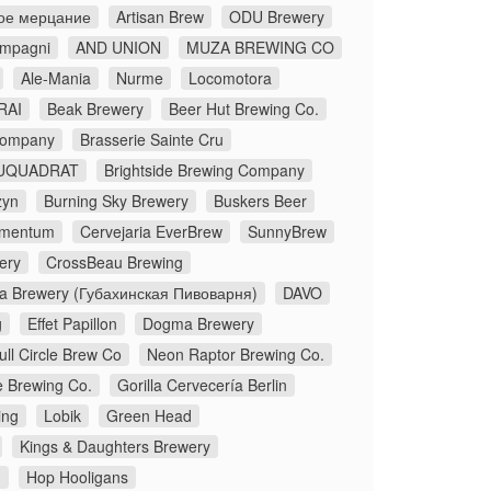
ое мерцание
Artisan Brew
ODU Brewery
ompagni
AND UNION
MUZA BREWING CO
Ale-Mania
Nurme
Locomotora
RAI
Beak Brewery
Beer Hut Brewing Co.
Company
Brasserie Sainte Cru
UQUADRAT
Brightside Brewing Company
zyn
Burning Sky Brewery
Buskers Beer
lementum
Cervejaria EverBrew
SunnyBrew
ery
CrossBeau Brewing
a Brewery (Губахинская Пивоварня)
DAVO
g
Effet Papillon
Dogma Brewery
ull Circle Brew Co
Neon Raptor Brewing Co.
e Brewing Co.
Gorilla Cervecería Berlin
ing
Lobik
Green Head
Kings & Daughters Brewery
.
Hop Hooligans