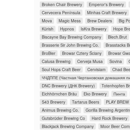
Broken Chair Brewery
Emperor's Brewery
Cervecera Península
Minhas Craft Brewery
Mova
Magic Mess
Brew Dealers
Big Po
Kürish
Hypnos
IsKra Brewery
Hope Br
Biscayne Bay Brewing Company
Blech.Brut
Brasserie Sir John Brewing Co.
Brasstacks 
BroBier
Browar Cztery Ściany
Browar Gw
Calusa Brewing
Cerveja Musa
Sovina
Soul Hops Craft Beer
Cervisiam
Chad Bee
ЧЧДППЕ (Частная Чертановская домашняя пи
DNC Brewery (ДНК Brewery)
Totenhopfen B
Eichhörnchen Bräu
Eko Brewery
Пинта
S43 Brewery
Tartarus Beers
PLAY BREW 
Animus Brewing Co.
Gorilla Brewing Argenti
Gutsbrüder Brewing Co
Hard Rock Brewery
Blackjack Brewing Company
Moor Beer Com