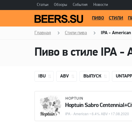
Статьи
Обзоры
События
Новости
ПИВО
СТИЛИ
П
Главная
Стили пива
IPA - American
Пиво в стиле
IPA - 
IBU
ABV
ВЫПУСК
UNTAP
HOPTUIN
Hoptuin Sabro Centennial+Ci
IPA - American
• 6.4% ABV •
17.08.2020