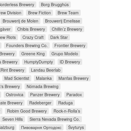
orderless Brewery
Borg Brugghús
rew Division
Brew Fiction
Brew Team
Brouwerij de Molen
Brouwerij Emelisse
gàver
Chibis Brewery
Chillin’z Brewery
rew Riots
Crazy Craft
Dark Star
Founders Brewing Co.
Frontier Brewery
 Brewery
Greene King
Grupo Modelo
s Brewery
HumptyDumpty
ID Brewery
Rint Brewery
Landau Beerlab
Mad Scientist
Malanka
Manfas Brewery
's Brewery
Nómada Brewing
Ostrovica
Panzer Brewery
Paradox
ste Brewery
Radeberger
Raduga
y
Robim Good Brewery
Rock-n-Rolla’s
Seven Hills
Sierra Nevada Brewing Co.
Salzburg
Пивоварня Ортодокс
Švyturys