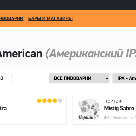
ИВОВАРНИ
БАРЫ И МАГАЗИНЫ
American
(Американский IP
PD
HOPTUIN
tra
Mistig Sabro
IPA - American
• 6.