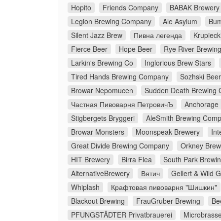
Hopito
Friends Company
BABAK Brewery
Legion Brewing Company
Ale Asylum
Bum
Silent Jazz Brew
Пивна легенда
Krupieck
Fierce Beer
Hope Beer
Rye River Brewi
Larkin's Brewing Co
Inglorious Brew Stars
Tired Hands Brewing Company
Sozhski Beer
Browar Nepomucen
Sudden Death Brewing 
Частная Пивоварня ПетровичЪ
Anchorage
Stigbergets Bryggeri
AleSmith Brewing Com
Browar Monsters
Moonspeak Brewery
Int
Great Divide Brewing Company
Orkney Brew
HIT Brewery
Birra Flea
South Park Brewin
AlternativeBrewery
Вятич
Gellert & Wild 
Whiplash
Крафтовая пивоварня "Шишкин"
Blackout Brewing
FrauGruber Brewing
Be
PFUNGSTÄDTER Privatbrauerei
Microbrasse