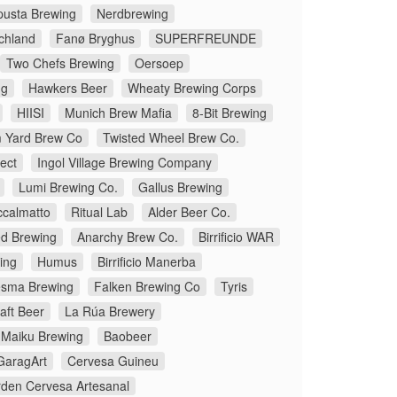
pusta Brewing
Nerdbrewing
chland
Fanø Bryghus
SUPERFREUNDE
Two Chefs Brewing
Oersoep
ng
Hawkers Beer
Wheaty Brewing Corps
HIISI
Munich Brew Mafia
8-Bit Brewing
 Yard Brew Co
Twisted Wheel Brew Co.
ect
Ingol Village Brewing Company
Lumi Brewing Co.
Gallus Brewing
ccalmatto
Ritual Lab
Alder Beer Co.
d Brewing
Anarchy Brew Co.
Birrificio WAR
ing
Humus
Birrificio Manerba
sma Brewing
Falken Brewing Co
Tyris
aft Beer
La Rúa Brewery
Maiku Brewing
Baobeer
GaragArt
Cervesa Guineu
den Cervesa Artesanal