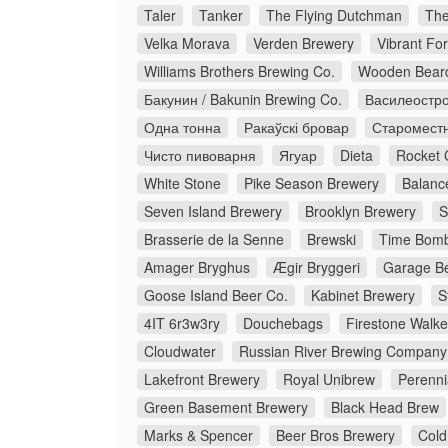
Taler
Tanker
The Flying Dutchman
The
Velka Morava
Verden Brewery
Vibrant Fo
Williams Brothers Brewing Co.
Wooden Bear
Бакунин / Bakunin Brewing Co.
Василеостро
Одна тонна
Ракаўскі бровар
Старомест
Чисто пивоварня
Ягуар
Dieta
Rocket 
White Stone
Pike Season Brewery
Balanc
Seven Island Brewery
Brooklyn Brewery
S
Brasserie de la Senne
Brewski
Time Bomb
Amager Bryghus
Ægir Bryggeri
Garage Be
Goose Island Beer Co.
Kabinet Brewery
S
4IT 6r3w3ry
Douchebags
Firestone Walke
Cloudwater
Russian River Brewing Company
Lakefront Brewery
Royal Unibrew
Perenni
Green Basement Brewery
Black Head Brew
Marks & Spencer
Beer Bros Brewery
Cold