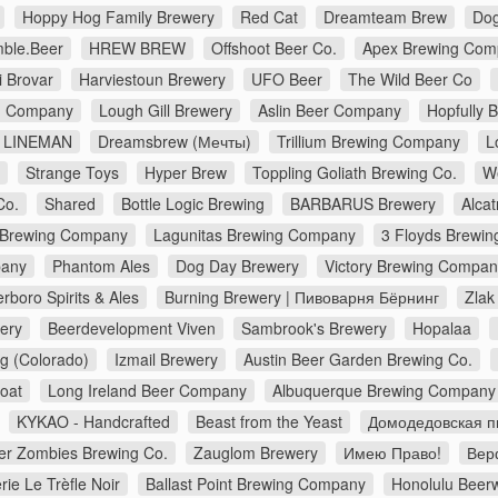
Hoppy Hog Family Brewery
Red Cat
Dreamteam Brew
Dog
ble.Beer
HREW BREW
Offshoot Beer Co.
Apex Brewing Com
i Brovar
Harviestoun Brewery
UFO Beer
The Wild Beer Co
ng Company
Lough Gill Brewery
Aslin Beer Company
Hopfully 
LINEMAN
Dreamsbrew (Мечты)
Trillium Brewing Company
L
Strange Toys
Hyper Brew
Toppling Goliath Brewing Co.
W
Co.
Shared
Bottle Logic Brewing
BARBARUS Brewery
Alca
 Brewing Company
Lagunitas Brewing Company
3 Floyds Brewin
pany
Phantom Ales
Dog Day Brewery
Victory Brewing Compan
erboro Spirits & Ales
Burning Brewery | Пивоварня Бёрнинг
Zlak
ery
Beerdevelopment Viven
Sambrook's Brewery
Hopalaa
g (Colorado)
Izmail Brewery
Austin Beer Garden Brewing Co.
Goat
Long Ireland Beer Company
Albuquerque Brewing Company
KYKAO - Handcrafted
Beast from the Yeast
Домодедовская п
er Zombies Brewing Co.
Zauglom Brewery
Имею Право!
Верф
rie Le Trèfle Noir
Ballast Point Brewing Company
Honolulu Beer