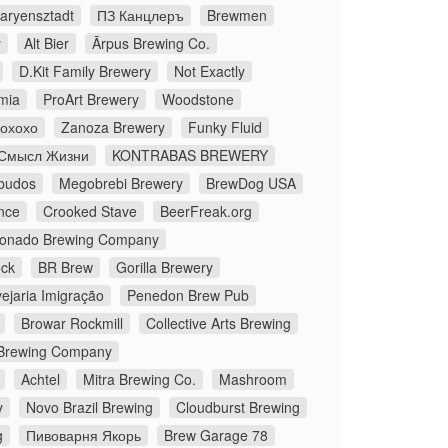
aryensztadt
ПЗ Канцлеръ
Brewmen
y
Alt Bier
Ārpus Brewing Co.
D.Kit Family Brewery
Not Exactly
mia
ProArt Brewery
Woodstone
Йохохо
Zanoza Brewery
Funky Fluid
Смысл Жизни
KONTRABAS BREWERY
budos
Megobrebi Brewery
BrewDog USA
nce
Crooked Stave
BeerFreak.org
onado Brewing Company
ock
BR Brew
Gorilla Brewery
ejaria Imigração
Penedon Brew Pub
Browar Rockmill
Collective Arts Brewing
Brewing Company
Achtel
Mitra Brewing Co.
Mashroom
y
Novo Brazil Brewing
Cloudburst Brewing
g
Пивоварня Якорь
Brew Garage 78