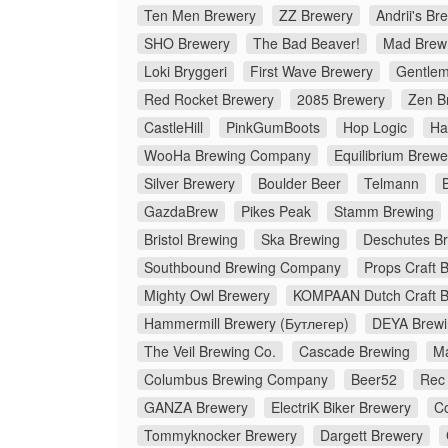
Ten Men Brewery
ZZ Brewery
Andrii's Br
SHO Brewery
The Bad Beaver!
Mad Brew
Loki Bryggeri
First Wave Brewery
Gentlem
Red Rocket Brewery
2085 Brewery
Zen B
CastleHill
PinkGumBoots
Hop Logic
Ha
WooHa Brewing Company
Equilibrium Brewe
Silver Brewery
Boulder Beer
Telmann
GazdaBrew
Pikes Peak
Stamm Brewing
Bristol Brewing
Ska Brewing
Deschutes B
Southbound Brewing Company
Props Craft 
Mighty Owl Brewery
KOMPAAN Dutch Craft 
Hammermill Brewery (Бутлегер)
DEYA Brew
The Veil Brewing Co.
Cascade Brewing
M
Columbus Brewing Company
Beer52
Rec
GANZA Brewery
ElectriK Biker Brewery
C
Tommyknocker Brewery
Dargett Brewery