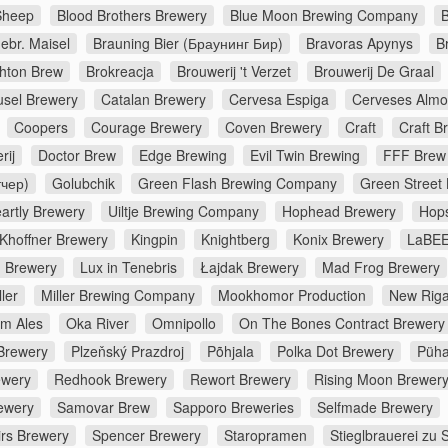
Sheep
Blood Brothers Brewery
Blue Moon Brewing Company
B
ebr. Maisel
Brauning Bier (Браунинг Бир)
Bravoras Apynys
B
ghton Brew
Brokreacja
Brouwerij 't Verzet
Brouwerij De Graal
usel Brewery
Catalan Brewery
Cervesa Espiga
Cerveses Almo
Coopers
Courage Brewery
Coven Brewery
Craft
Craft B
rij
Doctor Brew
Edge Brewing
Evil Twin Brewing
FFF Brew
тчер)
Golubchik
Green Flash Brewing Company
Green Street
artly Brewery
Uiltje Brewing Company
Hophead Brewery
Hop
Khoffner Brewery
Kingpin
Knightberg
Konix Brewery
LaBEE
d Brewery
Lux in Tenebris
Łajdak Brewery
Mad Frog Brewery
ler
Miller Brewing Company
Mookhomor Production
New Riga
m Ales
Oka River
Omnipollo
On The Bones Contract Brewery
Brewery
Plzeňský Prazdroj
Põhjala
Polka Dot Brewery
Püha
ewery
Redhook Brewery
Rewort Brewery
Rising Moon Brewer
ewery
Samovar Brew
Sapporo Breweries
Selfmade Brewery
irs Brewery
Spencer Brewery
Staropramen
Stieglbrauerei zu 