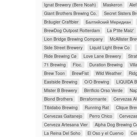
Ignat Brewery (Bere Noah)
Maskeron
Ale
Giant Brothers Brewing Co.
Secret Sisters B
Bräugier Craftbier
Балтийский Меридиан
BrewDog Outpost Rotterdam
La P'tite Maiz'
Lion Bridge Brewing Company
McAllister B
Side Street Brewery
Liquid Light Brew Co
Ride Brewing Cø
Love Lane Brewery
Stra
71 Brewing
Floc.
Duration Brewing
Vil
Brew Toon
BrewFist
Wild Weather
Rid
Eastside Brewing
O/O Brewing
LIQUIDA Bi
Mister B Brewery
Birrificio Orso Verde
Nap
Blond Brothers
Birraformante
Cervezas Al
Tibidabo Brewing
Running Rat
Clique Bre
Cervezas Gaitanejo
Perro Chico
Cervezas
Cerveza Artesana Vier
Alpha Dog Brewing 
La Reina Del Soho
El Oso y el Cuervo
Ce