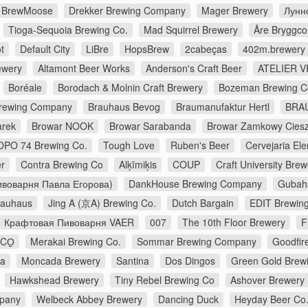
BrewMoose
Drekker Brewing Company
Mager Brewery
Лунн
Tioga-Sequoia Brewing Co.
Mad Squirrel Brewery
Åre Bryggc
t
Default City
LiBre
HopsBrew
2cabeças
402m.brewery
ewery
Altamont Beer Works
Anderson's Craft Beer
ATELIER V
Boréale
Borodach & Molnin Craft Brewery
Bozeman Brewing 
Brewing Company
Brauhaus Bevog
Braumanufaktur Hertl
BRA
arek
Browar NOOK
Browar Sarabanda
Browar Zamkowy Cies
OPO 74 Brewing Co.
Tough Love
Ruben's Beer
Cervejaria E
r
Contra Brewing Co
Alķīmiķis
COUP
Craft University Brew
воварня Павла Егорова)
DankHouse Brewing Company
Gubah
rauhaus
Jing A (京A) Brewing Co.
Dutch Bargain
EDIT Brewin
Крафтовая Пивоварня VAER
007
The 10th Floor Brewery
F
CO̠
Merakai Brewing Co.
Sommar Brewing Company
Goodfir
na
Moncada Brewery
Santina
Dos Dingos
Green Gold Brew
Hawkshead Brewery
Tiny Rebel Brewing Co
Ashover Brewery
pany
Welbeck Abbey Brewery
Dancing Duck
Heyday Beer Co