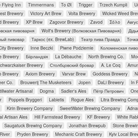
 Flying Inn
Timmermans
To Øl
Trigger
Trzech Kumpli
U
rest Brewery
Victory Art Brew
Volta Brewery
Wicked Weed Bre
d Brewery
XP Brew
Zagovor Brewery
Zavod
Σόλο
Авгу
вская пивоварня
Wolf's Brewery (Волковская Пивоварня)
Дідь
ный пивовар
Таркос (ex. BrewLab)
Театр пива Правда
Точк
City Brewery
Inne Beczki
Piwne Podziemie
Коломенская пив
e Brewery
Біірландзія
La Débauche
North Brewing Co.
Moe
chwarzkaiser Brewery
Столбцовский бровар
A. Le Coq
Amun
 Brewery
Axiom Brewery
Varvar Brew
Goddess Brewery
N
er Co.
Brouwerij The Musketeers
Jopen
DaLi Brewery
In 
tillwater Artisanal
Dogma
Sadler's Ales
Пётр Петрович
One
r
Poppels Bryggeri
Labietis
Rogue Ales
Litra Brewing Com
Kirin Brewery Company
SweetWater Brewing Company
Adna
al Artisan Ales
Hill Farmstead Brewery
KF Brewery
White Rabb
Saugatuck Brewing Company
Jonathan Brewpub
Stone Brewi
River
Pryden Brewery
Mechanic Craft Brewery
Kyiv Local Bre