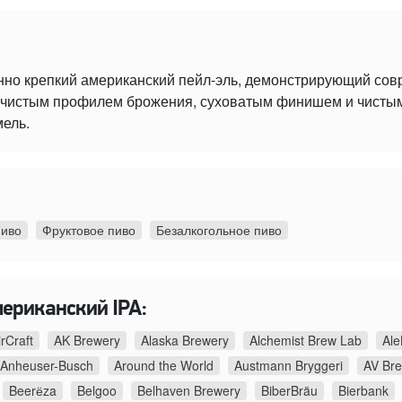
нно крепкий американский пейл-эль, демонстрирующий со
 с чистым профилем брожения, суховатым финишем и чист
мель.
пиво
Фруктовое пиво
Безалкогольное пиво
мериканский IPA:
irCraft
AK Brewery
Alaska Brewery
Alchemist Brew Lab
Ale
Anheuser-Busch
Around the World
Austmann Bryggeri
AV Br
Beerёza
Belgoo
Belhaven Brewery
BiberBräu
Bierbank