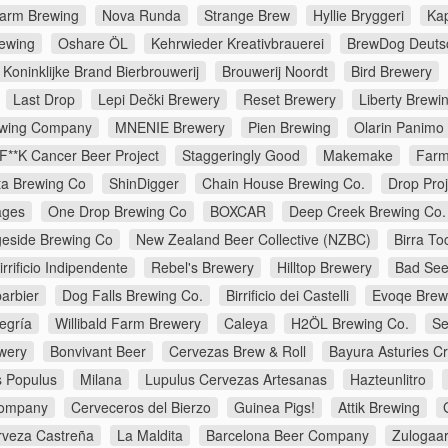
farm Brewing
Nova Runda
Strange Brew
Hyllie Bryggeri
Ka
rewing
Oshare ÖL
Kehrwieder Kreativbrauerei
BrewDog Deuts
Koninklijke Brand Bierbrouwerij
Brouwerij Noordt
Bird Brewery
Last Drop
Lepi Dečki Brewery
Reset Brewery
Liberty Brewi
rewing Company
MNENIE Brewery
Pien Brewing
Olarin Panimo
F**K Cancer Beer Project
Staggeringly Good
Makemake
Farm
ta Brewing Co
ShinDigger
Chain House Brewing Co.
Drop Proj
lages
One Drop Brewing Co
BOXCAR
Deep Creek Brewing Co.
geside Brewing Co
New Zealand Beer Collective (NZBC)
Birra To
rrificio Indipendente
Rebel's Brewery
Hilltop Brewery
Bad See
arbier
Dog Falls Brewing Co.
Birrificio dei Castelli
Evoqe Brew
egría
Willibald Farm Brewery
Caleya
H2ÖL Brewing Co.
Se
wery
Bonvivant Beer
Cervezas Brew & Roll
Bayura Asturies Cr
 Populus
Milana
Lupulus Cervezas Artesanas
Hazteunlitro
Company
Cerveceros del Bierzo
Guinea Pigs!
Attik Brewing
rveza Castreña
La Maldita
Barcelona Beer Company
Zulogaar