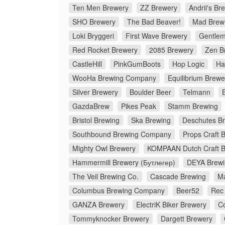
Ten Men Brewery
ZZ Brewery
Andrii's Br
SHO Brewery
The Bad Beaver!
Mad Brew
Loki Bryggeri
First Wave Brewery
Gentlem
Red Rocket Brewery
2085 Brewery
Zen B
CastleHill
PinkGumBoots
Hop Logic
Ha
WooHa Brewing Company
Equilibrium Brewe
Silver Brewery
Boulder Beer
Telmann
GazdaBrew
Pikes Peak
Stamm Brewing
Bristol Brewing
Ska Brewing
Deschutes B
Southbound Brewing Company
Props Craft 
Mighty Owl Brewery
KOMPAAN Dutch Craft 
Hammermill Brewery (Бутлегер)
DEYA Brew
The Veil Brewing Co.
Cascade Brewing
M
Columbus Brewing Company
Beer52
Rec
GANZA Brewery
ElectriK Biker Brewery
C
Tommyknocker Brewery
Dargett Brewery