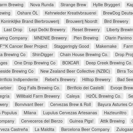
farm Brewing
Nova Runda
Strange Brew
Hyllie Bryggeri
Ka
rewing
Oshare ÖL
Kehrwieder Kreativbrauerei
BrewDog Deuts
Koninklijke Brand Bierbrouwerij
Brouwerij Noordt
Bird Brewery
Last Drop
Lepi Dečki Brewery
Reset Brewery
Liberty Brewi
rewing Company
MNENIE Brewery
Pien Brewing
Olarin Panimo
F**K Cancer Beer Project
Staggeringly Good
Makemake
Farm
ta Brewing Co
ShinDigger
Chain House Brewing Co.
Drop Proj
lages
One Drop Brewing Co
BOXCAR
Deep Creek Brewing Co.
geside Brewing Co
New Zealand Beer Collective (NZBC)
Birra To
rrificio Indipendente
Rebel's Brewery
Hilltop Brewery
Bad See
arbier
Dog Falls Brewing Co.
Birrificio dei Castelli
Evoqe Brew
egría
Willibald Farm Brewery
Caleya
H2ÖL Brewing Co.
Se
wery
Bonvivant Beer
Cervezas Brew & Roll
Bayura Asturies Cr
 Populus
Milana
Lupulus Cervezas Artesanas
Hazteunlitro
Company
Cerveceros del Bierzo
Guinea Pigs!
Attik Brewing
rveza Castreña
La Maldita
Barcelona Beer Company
Zulogaar