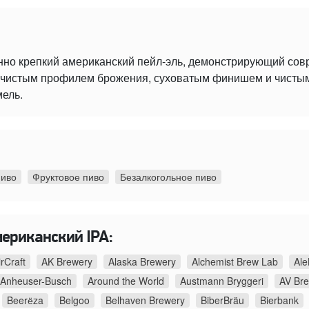
нно крепкий американский пейл-эль, демонстрирующий со
 с чистым профилем брожения, суховатым финишем и чист
мель.
пиво
Фруктовое пиво
Безалкогольное пиво
мериканский IPA:
irCraft
AK Brewery
Alaska Brewery
Alchemist Brew Lab
Ale
Anheuser-Busch
Around the World
Austmann Bryggeri
AV Br
Beerёza
Belgoo
Belhaven Brewery
BiberBräu
Bierbank