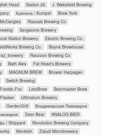
fish Head
Station 26
J. Wakefield Brewing
pany
Кумпель / Kumpel
Brew York
McGargles
Rascals Brewing Co
Brewing
Sergacore Brewery
ocal Station Brewery
Electric Brewing Co.
eldWerks Brewing Co.
Boyne Brewhouse
traz_brewery
Raccoon Brewing Co
g
Bath Ales
Fat Head's Brewery
y
MAGNUM BREW
Browar Harpagan
Switch Brewing
Freddo Fox
LetoBrew
Beermaster Brew
Flasker
Ultimatum Brewery
GardenGrill
Владимирская Пивоварня
ивоварня
Deer Bear
ANALOG.BIER
ь / Shipyard
Revolution Brewing Company
works
Monkish
Zaludi Microbrewery