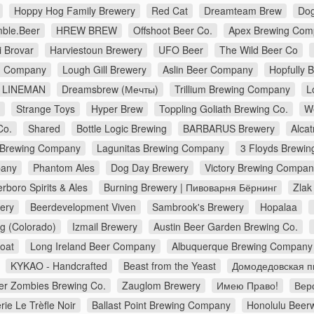
Hoppy Hog Family Brewery
Red Cat
Dreamteam Brew
Dog
ble.Beer
HREW BREW
Offshoot Beer Co.
Apex Brewing Com
i Brovar
Harviestoun Brewery
UFO Beer
The Wild Beer Co
ng Company
Lough Gill Brewery
Aslin Beer Company
Hopfully 
LINEMAN
Dreamsbrew (Мечты)
Trillium Brewing Company
L
Strange Toys
Hyper Brew
Toppling Goliath Brewing Co.
W
Co.
Shared
Bottle Logic Brewing
BARBARUS Brewery
Alca
 Brewing Company
Lagunitas Brewing Company
3 Floyds Brewin
pany
Phantom Ales
Dog Day Brewery
Victory Brewing Compan
erboro Spirits & Ales
Burning Brewery | Пивоварня Бёрнинг
Zlak
ery
Beerdevelopment Viven
Sambrook's Brewery
Hopalaa
g (Colorado)
Izmail Brewery
Austin Beer Garden Brewing Co.
Goat
Long Ireland Beer Company
Albuquerque Brewing Company
KYKAO - Handcrafted
Beast from the Yeast
Домодедовская п
er Zombies Brewing Co.
Zauglom Brewery
Имею Право!
Верф
rie Le Trèfle Noir
Ballast Point Brewing Company
Honolulu Beer