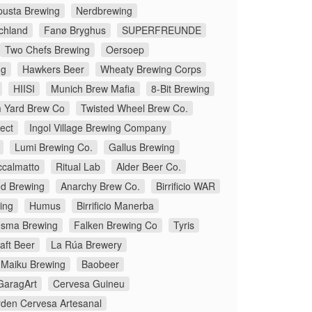
pusta Brewing
Nerdbrewing
chland
Fanø Bryghus
SUPERFREUNDE
Two Chefs Brewing
Oersoep
ng
Hawkers Beer
Wheaty Brewing Corps
HIISI
Munich Brew Mafia
8-Bit Brewing
 Yard Brew Co
Twisted Wheel Brew Co.
ect
Ingol Village Brewing Company
Lumi Brewing Co.
Gallus Brewing
ccalmatto
Ritual Lab
Alder Beer Co.
d Brewing
Anarchy Brew Co.
Birrificio WAR
ing
Humus
Birrificio Manerba
sma Brewing
Falken Brewing Co
Tyris
aft Beer
La Rúa Brewery
Maiku Brewing
Baobeer
GaragArt
Cervesa Guineu
den Cervesa Artesanal