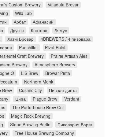
ral's Custom Brewery
Valaduta Brovar
wing
Wild Lab
стин
Арбат
Афанасий
ко
Друзья
Контора
Лямус
а
Хатні Бровар
4BREWERS / 4 пивовара
оварня
Punchiller
Pivot Point
rsleutel Craft Brewery
Prairie Artisan Ales
dsen Brewery
Atmosphere Brewery
øgne Ø
LiS Brew
Browar Pinta
Peccatum
Northern Monk
 Brew
Cosmic City
Пивная диета
pany
Ципа
Plague Brew
Verdant
ms
The Porterhouse Brew Co.
it
Magic Rock Brewing
ng
Stone Brewing Berlin
Пивоварня Варяг
wery
Tree House Brewing Company