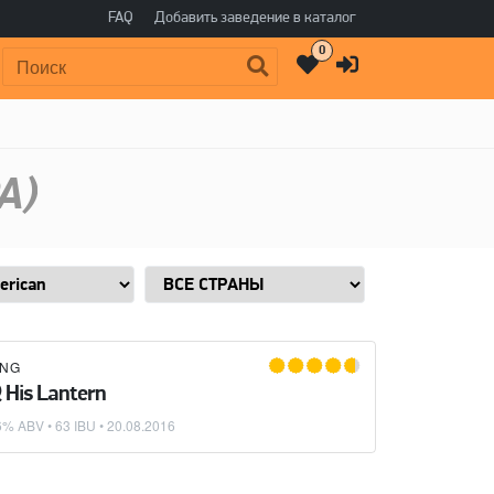
FAQ
Добавить заведение в каталог
0
Поиск:
A)
ING
 His Lantern
6% ABV • 63 IBU •
20.08.2016