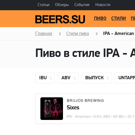
Статьи
Обзоры
События
Новости
ПИВО
СТИЛИ
П
Главная
Стили пива
IPA - American
Пиво в стиле
IPA - 
IBU
ABV
ВЫПУСК
UNTAP
BRUJOS BREWING
Sixes
IPA - American
• 6.6% ABV • 60 IBU •
20.1