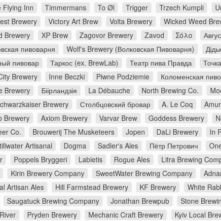
 Flying Inn
Timmermans
To Øl
Trigger
Trzech Kumpli
U
rest Brewery
Victory Art Brew
Volta Brewery
Wicked Weed Bre
d Brewery
XP Brew
Zagovor Brewery
Zavod
Σόλο
Авгу
вская пивоварня
Wolf's Brewery (Волковская Пивоварня)
Дідь
ный пивовар
Таркос (ex. BrewLab)
Театр пива Правда
Точк
City Brewery
Inne Beczki
Piwne Podziemie
Коломенская пив
e Brewery
Біірландзія
La Débauche
North Brewing Co.
Moe
chwarzkaiser Brewery
Столбцовский бровар
A. Le Coq
Amun
 Brewery
Axiom Brewery
Varvar Brew
Goddess Brewery
N
er Co.
Brouwerij The Musketeers
Jopen
DaLi Brewery
In 
tillwater Artisanal
Dogma
Sadler's Ales
Пётр Петрович
One
r
Poppels Bryggeri
Labietis
Rogue Ales
Litra Brewing Com
Kirin Brewery Company
SweetWater Brewing Company
Adna
al Artisan Ales
Hill Farmstead Brewery
KF Brewery
White Rabb
Saugatuck Brewing Company
Jonathan Brewpub
Stone Brewi
River
Pryden Brewery
Mechanic Craft Brewery
Kyiv Local Bre