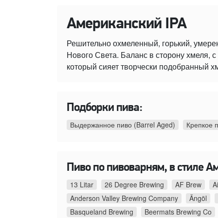
Американский IPA
Решительно охмеленный, горький, умере
Нового Света. Баланс в сторону хмеля,
который сияет творчески подобранный х
Подборки пива:
Выдержанное пиво (Barrel Aged)
Крепкое 
Пиво по пивоварням, в стиле А
13 Litar
26 Degree Brewing
AF Brew
A
Anderson Valley Brewing Company
Ängöl
Basqueland Brewing
Beermats Brewing Co