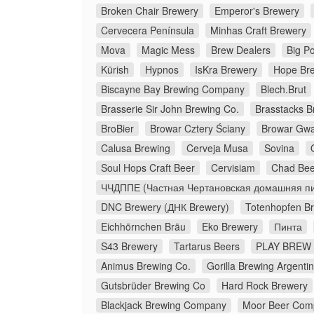
Broken Chair Brewery
Emperor's Brewery
Cervecera Península
Minhas Craft Brewery
Mova
Magic Mess
Brew Dealers
Big Po
Kürish
Hypnos
IsKra Brewery
Hope Br
Biscayne Bay Brewing Company
Blech.Brut
Brasserie Sir John Brewing Co.
Brasstacks 
BroBier
Browar Cztery Ściany
Browar Gw
Calusa Brewing
Cerveja Musa
Sovina
Soul Hops Craft Beer
Cervisiam
Chad Bee
ЧЧДППЕ (Частная Чертановская домашняя пи
DNC Brewery (ДНК Brewery)
Totenhopfen B
Eichhörnchen Bräu
Eko Brewery
Пинта
S43 Brewery
Tartarus Beers
PLAY BREW 
Animus Brewing Co.
Gorilla Brewing Argenti
Gutsbrüder Brewing Co
Hard Rock Brewery
Blackjack Brewing Company
Moor Beer Com