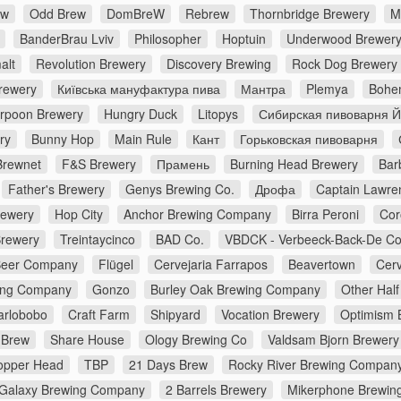
ew
Odd Brew
DomBreW
Rebrew
Thornbridge Brewery
M
BanderBrau Lviv
Philosopher
Hoptuin
Underwood Brewer
alt
Revolution Brewery
Discovery Brewing
Rock Dog Brewery
rewery
Київська мануфактура пива
Мантра
Plemya
Bohe
rpoon Brewery
Hungry Duck
Litopys
Сибирская пивоварня 
ry
Bunny Hop
Main Rule
Кант
Горьковская пивоварня
Brewnet
F&S Brewery
Прамень
Burning Head Brewery
Bar
Father's Brewery
Genys Brewing Co.
Дрофа
Captain Lawre
rewery
Hop City
Anchor Brewing Company
Birra Peroni
Cor
Brewery
Treintaycinco
BAD Co.
VBDCK - Verbeeck-Back-De C
Beer Company
Flügel
Cervejaria Farrapos
Beavertown
Cerv
ing Company
Gonzo
Burley Oak Brewing Company
Other Half
arlobobo
Craft Farm
Shipyard
Vocation Brewery
Optimism 
 Brew
Share House
Ology Brewing Co
Valdsam Bjorn Brewery
opper Head
TBP
21 Days Brew
Rocky River Brewing Compan
Galaxy Brewing Company
2 Barrels Brewery
Mikerphone Brewin