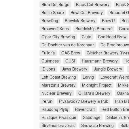
Birra Del Borgo
Black Cat Brewery
Black 
Bottle Share
Bowl Cut Brewery
Brauerei G
BrewDog
Brewlok Brewery
BrewT!
Bri
Brouwerij Kees
Buddelship Brauerei
Caro
Cigar City Brewing
Clute
CoolHead Brew
De Dochter van de Korenaar
De Proefbrouwe
Fuller’s
GAS Brew
Gletcher Brewery (Гле
Guinness
GUSI
Hausmann Brewery
He
ID Jons
Jaws Brewery
Jungle Brewery
Left Coast Brewing
Lervig
Lovecraft Weir
Marston's Brewery
Midnight Project
Mikkel
Nuclear Brewery
O’Hara’s Brewery
Oakha
Perun
Pivzavod77 Brewery & Pub
Plan B 
Raudonų Plytų
Ravencraft
Red Button Br
Rustique Pivasique
Sabotage
Salden's Br
Širvėnos bravoras
Snowcap Brewing
Solb