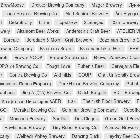
BrewMoose
Drekker Brewing Company
Mager Brewery
Лунн
Tioga-Sequoia Brewing Co.
Mad Squirrel Brewery
Åre Bryggc
t
Default City
LiBre
HopsBrew
2cabeças
402m.brewery
ewery
Altamont Beer Works
Anderson's Craft Beer
ATELIER V
Boréale
Borodach & Molnin Craft Brewery
Bozeman Brewing 
Brewing Company
Brauhaus Bevog
Braumanufaktur Hertl
BRA
arek
Browar NOOK
Browar Sarabanda
Browar Zamkowy Cies
OPO 74 Brewing Co.
Tough Love
Ruben's Beer
Cervejaria E
r
Contra Brewing Co
Alķīmiķis
COUP
Craft University Brew
воварня Павла Егорова)
DankHouse Brewing Company
Gubah
rauhaus
Jing A (京A) Brewing Co.
Dutch Bargain
EDIT Brewin
Крафтовая Пивоварня VAER
007
The 10th Floor Brewery
F
CO̠
Merakai Brewing Co.
Sommar Brewing Company
Goodfir
na
Moncada Brewery
Santina
Dos Dingos
Green Gold Brew
Hawkshead Brewery
Tiny Rebel Brewing Co
Ashover Brewery
pany
Welbeck Abbey Brewery
Dancing Duck
Heyday Beer Co