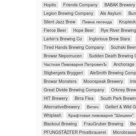
Hopito
Friends Company
BABAK Brewery
Legion Brewing Company
Ale Asylum
Bum
Silent Jazz Brew
Пивна легенда
Krupieck
Fierce Beer
Hope Beer
Rye River Brewi
Larkin's Brewing Co
Inglorious Brew Stars
Tired Hands Brewing Company
Sozhski Beer
Browar Nepomucen
Sudden Death Brewing 
Частная Пивоварня ПетровичЪ
Anchorage
Stigbergets Bryggeri
AleSmith Brewing Com
Browar Monsters
Moonspeak Brewery
Int
Great Divide Brewing Company
Orkney Brew
HIT Brewery
Birra Flea
South Park Brewin
AlternativeBrewery
Вятич
Gellert & Wild 
Whiplash
Крафтовая пивоварня "Шишкин"
Blackout Brewing
FrauGruber Brewing
Be
PFUNGSTÄDTER Privatbrauerei
Microbrasse