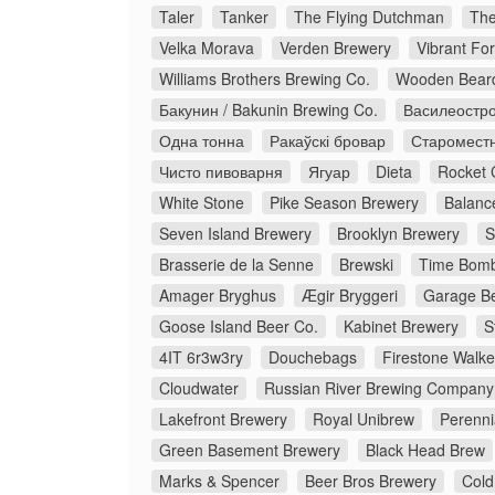
Taler
Tanker
The Flying Dutchman
The
Velka Morava
Verden Brewery
Vibrant Fo
Williams Brothers Brewing Co.
Wooden Bear
Бакунин / Bakunin Brewing Co.
Василеостро
Одна тонна
Ракаўскі бровар
Старомест
Чисто пивоварня
Ягуар
Dieta
Rocket 
White Stone
Pike Season Brewery
Balanc
Seven Island Brewery
Brooklyn Brewery
S
Brasserie de la Senne
Brewski
Time Bomb
Amager Bryghus
Ægir Bryggeri
Garage Be
Goose Island Beer Co.
Kabinet Brewery
S
4IT 6r3w3ry
Douchebags
Firestone Walke
Cloudwater
Russian River Brewing Company
Lakefront Brewery
Royal Unibrew
Perenni
Green Basement Brewery
Black Head Brew
Marks & Spencer
Beer Bros Brewery
Cold