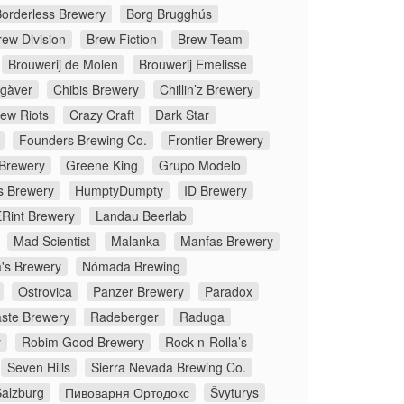
orderless Brewery
Borg Brugghús
rew Division
Brew Fiction
Brew Team
Brouwerij de Molen
Brouwerij Emelisse
gàver
Chibis Brewery
Chillin’z Brewery
rew Riots
Crazy Craft
Dark Star
Founders Brewing Co.
Frontier Brewery
 Brewery
Greene King
Grupo Modelo
s Brewery
HumptyDumpty
ID Brewery
Rint Brewery
Landau Beerlab
Mad Scientist
Malanka
Manfas Brewery
's Brewery
Nómada Brewing
Ostrovica
Panzer Brewery
Paradox
ste Brewery
Radeberger
Raduga
y
Robim Good Brewery
Rock-n-Rolla’s
Seven Hills
Sierra Nevada Brewing Co.
Salzburg
Пивоварня Ортодокс
Švyturys