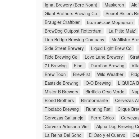
Ignat Brewery (Bere Noah)
Maskeron
Ale
Giant Brothers Brewing Co.
Secret Sisters B
Bräugier Craftbier
Балтийский Меридиан
BrewDog Outpost Rotterdam
La P'tite Maiz'
Lion Bridge Brewing Company
McAllister B
Side Street Brewery
Liquid Light Brew Co
Ride Brewing Cø
Love Lane Brewery
Stra
71 Brewing
Floc.
Duration Brewing
Vil
Brew Toon
BrewFist
Wild Weather
Rid
Eastside Brewing
O/O Brewing
LIQUIDA Bi
Mister B Brewery
Birrificio Orso Verde
Nap
Blond Brothers
Birraformante
Cervezas Al
Tibidabo Brewing
Running Rat
Clique Bre
Cervezas Gaitanejo
Perro Chico
Cervezas
Cerveza Artesana Vier
Alpha Dog Brewing 
La Reina Del Soho
El Oso y el Cuervo
Ce