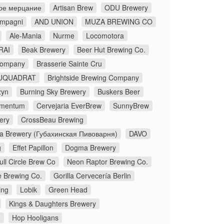
ое мерцание
Artisan Brew
ODU Brewery
ompagni
AND UNION
MUZA BREWING CO
Ale-Mania
Nurme
Locomotora
RAI
Beak Brewery
Beer Hut Brewing Co.
Company
Brasserie Sainte Cru
UQUADRAT
Brightside Brewing Company
zyn
Burning Sky Brewery
Buskers Beer
lementum
Cervejaria EverBrew
SunnyBrew
ery
CrossBeau Brewing
a Brewery (Губахинская Пивоварня)
DAVO
g
Effet Papillon
Dogma Brewery
ull Circle Brew Co
Neon Raptor Brewing Co.
e Brewing Co.
Gorilla Cervecería Berlin
ing
Lobik
Green Head
Kings & Daughters Brewery
.
Hop Hooligans