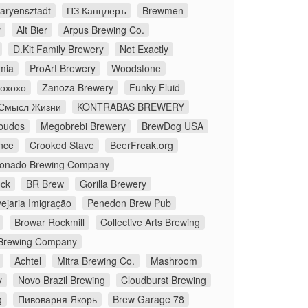
aryensztadt
ПЗ Канцлеръ
Brewmen
y
Alt Bier
Ārpus Brewing Co.
D.Kit Family Brewery
Not Exactly
mia
ProArt Brewery
Woodstone
Йохохо
Zanoza Brewery
Funky Fluid
Смысл Жизни
KONTRABAS BREWERY
budos
Megobrebi Brewery
BrewDog USA
nce
Crooked Stave
BeerFreak.org
onado Brewing Company
ock
BR Brew
Gorilla Brewery
ejaria Imigração
Penedon Brew Pub
Browar Rockmill
Collective Arts Brewing
Brewing Company
Achtel
Mitra Brewing Co.
Mashroom
y
Novo Brazil Brewing
Cloudburst Brewing
g
Пивоварня Якорь
Brew Garage 78