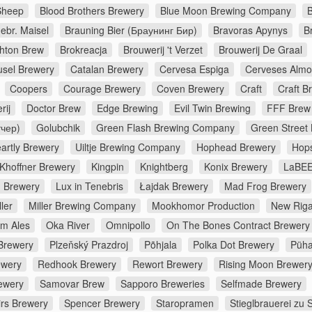
Sheep
Blood Brothers Brewery
Blue Moon Brewing Company
B
ebr. Maisel
Brauning Bier (Браунинг Бир)
Bravoras Apynys
B
ghton Brew
Brokreacja
Brouwerij 't Verzet
Brouwerij De Graal
usel Brewery
Catalan Brewery
Cervesa Espiga
Cerveses Almo
Coopers
Courage Brewery
Coven Brewery
Craft
Craft B
rij
Doctor Brew
Edge Brewing
Evil Twin Brewing
FFF Brew
тчер)
Golubchik
Green Flash Brewing Company
Green Street
artly Brewery
Uiltje Brewing Company
Hophead Brewery
Hop
Khoffner Brewery
Kingpin
Knightberg
Konix Brewery
LaBEE
d Brewery
Lux in Tenebris
Łajdak Brewery
Mad Frog Brewery
ler
Miller Brewing Company
Mookhomor Production
New Riga
m Ales
Oka River
Omnipollo
On The Bones Contract Brewery
Brewery
Plzeňský Prazdroj
Põhjala
Polka Dot Brewery
Püha
ewery
Redhook Brewery
Rewort Brewery
Rising Moon Brewer
ewery
Samovar Brew
Sapporo Breweries
Selfmade Brewery
irs Brewery
Spencer Brewery
Staropramen
Stieglbrauerei zu 